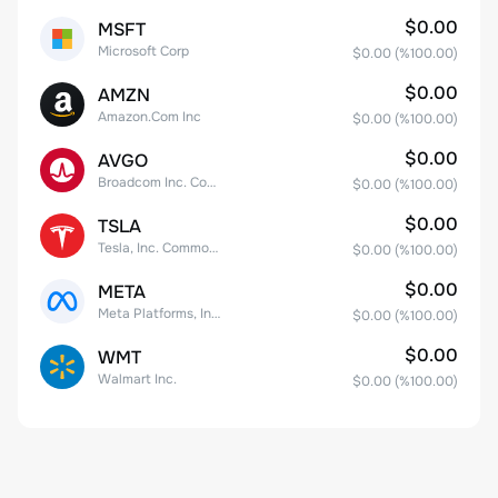
$0.00
MSFT
Microsoft Corp
$0.00
(%
100.00
)
$0.00
AMZN
Amazon.Com Inc
$0.00
(%
100.00
)
$0.00
AVGO
Broadcom Inc. Common Stock
$0.00
(%
100.00
)
$0.00
TSLA
Tesla, Inc. Common Stock
$0.00
(%
100.00
)
$0.00
META
Meta Platforms, Inc. Class A Common Stock
$0.00
(%
100.00
)
$0.00
WMT
Walmart Inc.
$0.00
(%
100.00
)