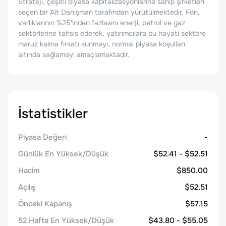
Strateji, çeşitli piyasa kapitalizasyonlarına sahip şirketleri
seçen bir Alt Danışman tarafından yürütülmektedir. Fon,
varlıklarının %25'inden fazlasını enerji, petrol ve gaz
sektörlerine tahsis ederek, yatırımcılara bu hayati sektöre
maruz kalma fırsatı sunmayı, normal piyasa koşulları
altında sağlamayı amaçlamaktadır.
İstatistikler
Piyasa Değeri
-
Günlük En Yüksek/Düşük
$52.41 - $52.51
Hacim
$850.00
Açılış
$52.51
Önceki Kapanış
$57.15
52 Hafta En Yüksek/Düşük
$43.80 - $55.05