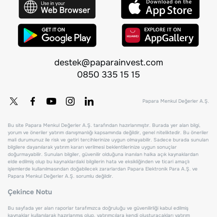
destek@paparainvest.com
0850 335 15 15
Papara Menkul Değerler A.Ş.
Bu site Papara Menkul Değerler A.Ş. tarafından hazırlanmıştır. Burada yer alan bilgi,
yorum ve öneriler yatırım danışmanlığı kapsamında değildir, genel niteliktedir. Bu öneriler
mali durumunuz ile risk ve getiri tercihlerinize uygun olmayabilir. Sadece burada sunulan
bilgilere dayanılarak yatırım kararı verilmesi beklentilerinize uygun sonuçlar
doğurmayabilir. Sunulan bilgiler, güvenilir olduğuna inanılan halka açık kaynaklardan
elde edilmiş olup bu kaynaklardaki bilgilerin hata ve eksikliğinden ve ticari amaçlı
işlemlerde kullanılmasından doğabilecek zararlardan Papara Elektronik Para A.Ş. ve
Papara Menkul Değerler A.Ş. sorumlu değildir.
Çekince Notu
Bu sayfada yer alan raporlar tarafımızca doğruluğu ve güvenilirliği kabul edilmiş
kaynaklar kullanılarak hazırlanmış olup, yatırımcılara kendi oluşturacakları yatırım