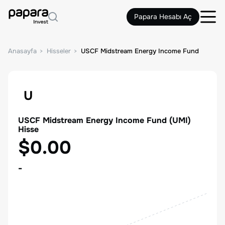
Papara Hesabı Aç
Anasayfa
Hisseler
USCF Midstream Energy Income Fund
U
USCF Midstream Energy Income Fund
(
UMI
)
Hisse
$0.00
-