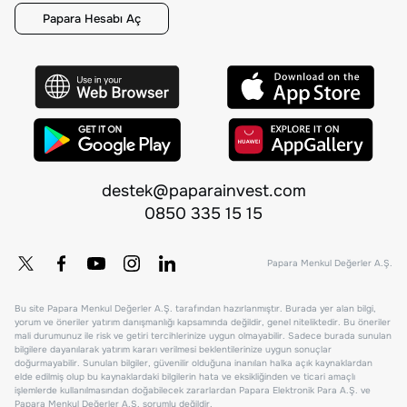
Papara Hesabı Aç
destek@paparainvest.com
0850 335 15 15
Papara Menkul Değerler A.Ş.
Bu site Papara Menkul Değerler A.Ş. tarafından hazırlanmıştır. Burada yer alan bilgi,
yorum ve öneriler yatırım danışmanlığı kapsamında değildir, genel niteliktedir. Bu öneriler
mali durumunuz ile risk ve getiri tercihlerinize uygun olmayabilir. Sadece burada sunulan
bilgilere dayanılarak yatırım kararı verilmesi beklentilerinize uygun sonuçlar
doğurmayabilir. Sunulan bilgiler, güvenilir olduğuna inanılan halka açık kaynaklardan
elde edilmiş olup bu kaynaklardaki bilgilerin hata ve eksikliğinden ve ticari amaçlı
işlemlerde kullanılmasından doğabilecek zararlardan Papara Elektronik Para A.Ş. ve
Papara Menkul Değerler A.Ş. sorumlu değildir.