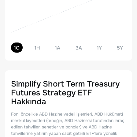
1G
1H
1A
3A
1Y
5Y
Simplify Short Term Treasury
Futures Strategy ETF
Hakkında
Fon, öncelikle ABD Hazine vadeli işlemleri, ABD Hükümeti
menkul kıymetleri (örneğin, ABD Hazine'si tarafından ihraç
edilen tahviller, senetler ve bonolar) ve ABD Hazine
tahvillerine yatırım yapan sabit getirili ETF'lere yönelik