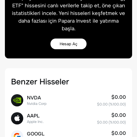
ETF
" hissesini canlı verilerle takip et, öne çıkan
istatistikleri incele. Yeni hisseleri keşfetmek ve
daha fazlası için Papara Invest ile yatırıma
başla.
Hesap Aç
Benzer Hisseler
$0.00
NVDA
Nvidia Corp
$0.00
(%
100.00
)
$0.00
AAPL
Apple Inc.
$0.00
(%
100.00
)
$0.00
GOOGL