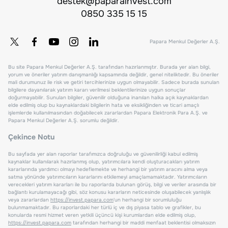
destek@paparainvest.com
0850 335 15 15
Papara Menkul Değerler A.Ş.
Bu site Papara Menkul Değerler A.Ş. tarafından hazırlanmıştır. Burada yer alan bilgi,
yorum ve öneriler yatırım danışmanlığı kapsamında değildir, genel niteliktedir. Bu öneriler
mali durumunuz ile risk ve getiri tercihlerinize uygun olmayabilir. Sadece burada sunulan
bilgilere dayanılarak yatırım kararı verilmesi beklentilerinize uygun sonuçlar
doğurmayabilir. Sunulan bilgiler, güvenilir olduğuna inanılan halka açık kaynaklardan
elde edilmiş olup bu kaynaklardaki bilgilerin hata ve eksikliğinden ve ticari amaçlı
işlemlerde kullanılmasından doğabilecek zararlardan Papara Elektronik Para A.Ş. ve
Papara Menkul Değerler A.Ş. sorumlu değildir.
Çekince Notu
Bu sayfada yer alan raporlar tarafımızca doğruluğu ve güvenilirliği kabul edilmiş
kaynaklar kullanılarak hazırlanmış olup, yatırımcılara kendi oluşturacakları yatırım
kararlarında yardımcı olmayı hedeflemekte ve herhangi bir yatırım aracını alma veya
satma yönünde yatırımcıların kararlarını etkilemeyi amaçlamamaktadır. Yatırımcıların
verecekleri yatırım kararları ile bu raporlarda bulunan görüş, bilgi ve veriler arasında bir
bağlantı kurulamayacağı gibi, söz konusu kararların neticesinde oluşabilecek yanlışlık
veya zararlardan
https://invest.papara.com
'un herhangi bir sorumluluğu
bulunmamaktadır. Bu raporlardaki her türlü iç ve dış piyasa tablo ve grafikler, bu
konularda resmi hizmet veren yetkili üçüncü kişi kurumlardan elde edilmiş olup,
https://invest.papara.com
tarafından herhangi bir maddi menfaat beklentisi olmaksızın