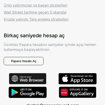
Ünlü yatırımcılar ve başarı stratejileri
Wall Street tarihine geçen 5 skandal
Krizde yatırım: Ters endeks stratejileri
Birkaç saniyede hesap aç
Ücretsiz Papara hesabını saniyeler içinde açıp hemen
kullanmaya başlayabilirsin.
Papara Hesabı Aç