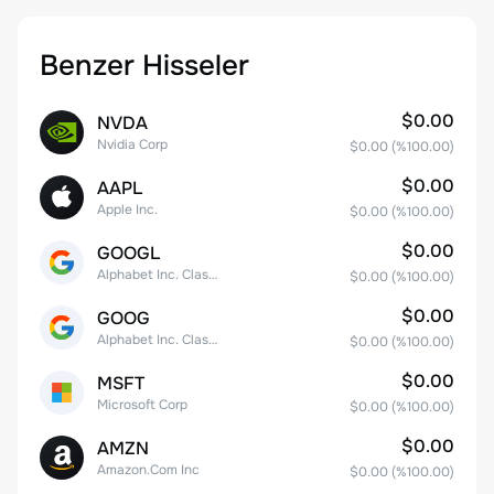
Benzer Hisseler
$0.00
NVDA
Nvidia Corp
$0.00
(%
100.00
)
$0.00
AAPL
Apple Inc.
$0.00
(%
100.00
)
$0.00
GOOGL
Alphabet Inc. Class A Common Stock
$0.00
(%
100.00
)
$0.00
GOOG
Alphabet Inc. Class C Capital Stock
$0.00
(%
100.00
)
$0.00
MSFT
Microsoft Corp
$0.00
(%
100.00
)
$0.00
AMZN
Amazon.Com Inc
$0.00
(%
100.00
)