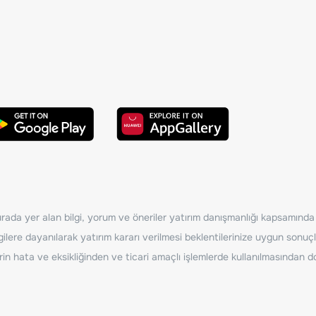
ada yer alan bilgi, yorum ve öneriler yatırım danışmanlığı kapsamında de
ilere dayanılarak yatırım kararı verilmesi beklentilerinize uygun sonuçl
erin hata ve eksikliğinden ve ticari amaçlı işlemlerde kullanılmasında