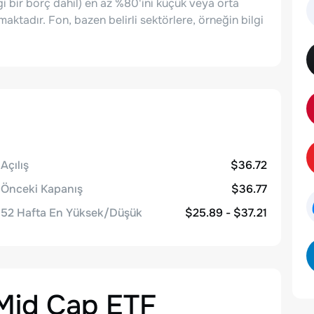
gi bir borç dahil) en az %80'ini küçük veya orta
rmaktadır. Fon, bazen belirli sektörlere, örneğin bilgi
Açılış
$36.72
Önceki Kapanış
$36.77
52 Hafta En Yüksek/Düşük
$25.89 - $37.21
-Mid Cap ETF