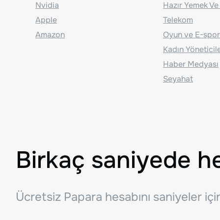
Nvidia
Hazır Yemek Ve
Apple
Telekom
Amazon
Oyun ve E-spor
Kadın Yöneticil
Haber Medyası
Seyahat
Birkaç saniyede h
Ücretsiz Papara hesabını saniyeler iç