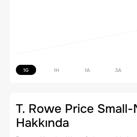
1G
1H
1A
3A
T. Rowe Price Small
Hakkında