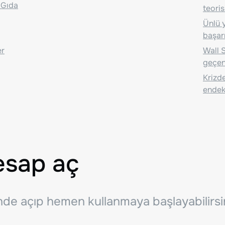
 Gıda
teoris
Ünlü y
başarı
er
Wall S
geçen
Krizde
endeks
esap aç
inde açıp hemen kullanmaya başlayabilirsi