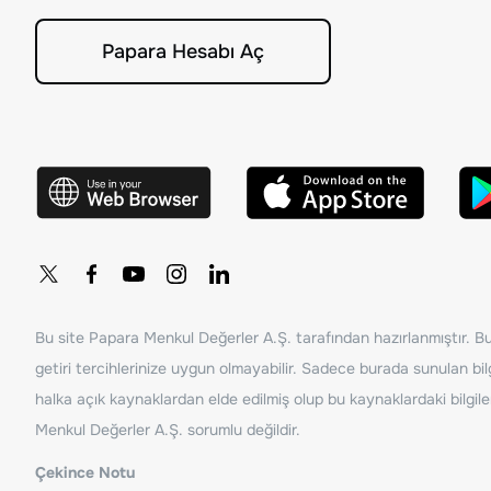
Papara Hesabı Aç
Bu site Papara Menkul Değerler A.Ş. tarafından hazırlanmıştır. Bur
getiri tercihlerinize uygun olmayabilir. Sadece burada sunulan bilg
halka açık kaynaklardan elde edilmiş olup bu kaynaklardaki bilgil
Menkul Değerler A.Ş. sorumlu değildir.
Çekince Notu