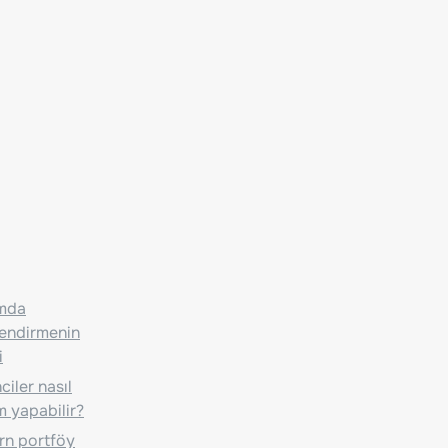
ımda
lendirmenin
i
iler nasıl
m yapabilir?
n portföy