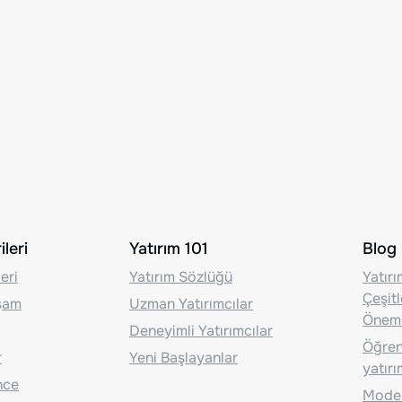
leri
Yatırım 101
Blog
eri
Yatırım Sözlüğü
Yatır
Çeşit
aşam
Uzman Yatırımcılar
Önem
Deneyimli Yatırımcılar
Öğrenc
r
Yeni Başlayanlar
yatırı
nce
Moder