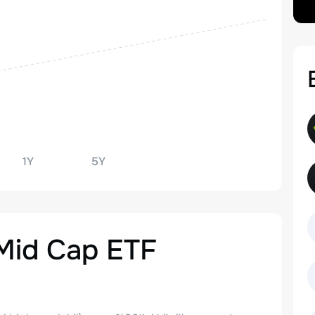
1Y
5Y
-Mid Cap ETF