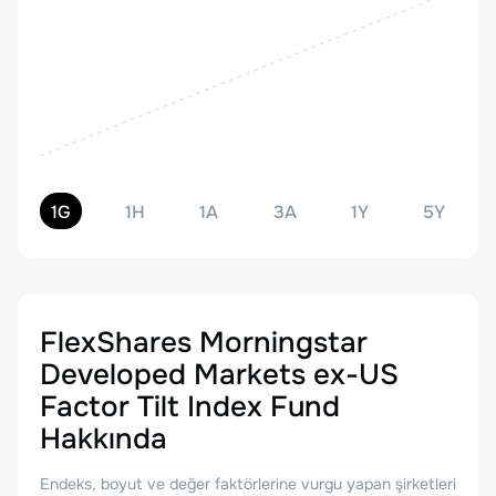
1G
1H
1A
3A
1Y
5Y
FlexShares Morningstar
Developed Markets ex-US
Factor Tilt Index Fund
Hakkında
Endeks, boyut ve değer faktörlerine vurgu yapan şirketleri