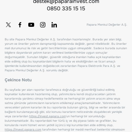
destek@paparainvest.com
0850 335 15 15
Papara Menkul Değerler A.Ş.
Bu site Papara Menkul Değerler A.Ş. tarafından hazırlanmıştır. Burada yer alan bilgi,
yorum ve öneriler yatırım danışmanlığı kapsamında değildir, genel niteliktedir. Bu öneriler
mali durumunuz ile risk ve getiri tercihlerinize uygun olmayabilir. Sadece burada sunulan
bilgilere dayanılarak yatırım kararı verilmesi beklentilerinize uygun sonuçlar
doğurmayabilir. Sunulan bilgiler, güvenilir olduğuna inanılan halka açık kaynaklardan
elde edilmiş olup bu kaynaklardaki bilgilerin hata ve eksikliğinden ve ticari amaçlı
işlemlerde kullanılmasından doğabilecek zararlardan Papara Elektronik Para A.Ş. ve
Papara Menkul Değerler A.Ş. sorumlu değildir.
Çekince Notu
Bu sayfada yer alan raporlar tarafımızca doğruluğu ve güvenilirliği kabul edilmiş
kaynaklar kullanılarak hazırlanmış olup, yatırımcılara kendi oluşturacakları yatırım
kararlarında yardımcı olmayı hedeflemekte ve herhangi bir yatırım aracını alma veya
satma yönünde yatırımcıların kararlarını etkilemeyi amaçlamamaktadır. Yatırımcıların
verecekleri yatırım kararları ile bu raporlarda bulunan görüş, bilgi ve veriler arasında bir
bağlantı kurulamayacağı gibi, söz konusu kararların neticesinde oluşabilecek yanlışlık
veya zararlardan
https://invest.papara.com
'un herhangi bir sorumluluğu
bulunmamaktadır. Bu raporlardaki her türlü iç ve dış piyasa tablo ve grafikler, bu
konularda resmi hizmet veren yetkili üçüncü kişi kurumlardan elde edilmiş olup,
https://invest.papara.com
tarafından herhangi bir maddi menfaat beklentisi olmaksızın