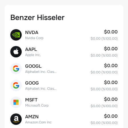
Benzer Hisseler
$0.00
NVDA
Nvidia Corp
$0.00
(%
100.00
)
$0.00
AAPL
Apple Inc.
$0.00
(%
100.00
)
$0.00
GOOGL
Alphabet Inc. Class A Common Stock
$0.00
(%
100.00
)
$0.00
GOOG
Alphabet Inc. Class C Capital Stock
$0.00
(%
100.00
)
$0.00
MSFT
Microsoft Corp
$0.00
(%
100.00
)
$0.00
AMZN
Amazon.Com Inc
$0.00
(%
100.00
)