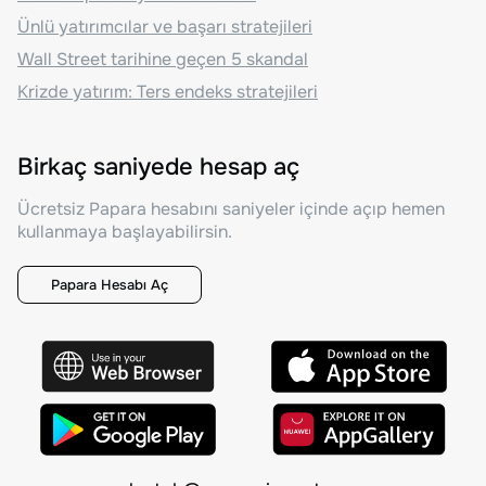
Ünlü yatırımcılar ve başarı stratejileri
Wall Street tarihine geçen 5 skandal
Krizde yatırım: Ters endeks stratejileri
Birkaç saniyede hesap aç
Ücretsiz Papara hesabını saniyeler içinde açıp hemen
kullanmaya başlayabilirsin.
Papara Hesabı Aç