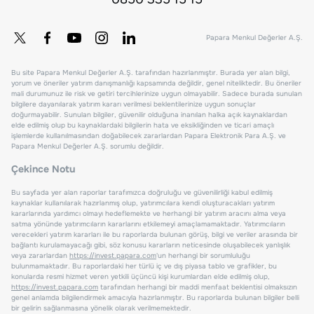
Papara Menkul Değerler A.Ş.
Bu site Papara Menkul Değerler A.Ş. tarafından hazırlanmıştır. Burada yer alan bilgi,
yorum ve öneriler yatırım danışmanlığı kapsamında değildir, genel niteliktedir. Bu öneriler
mali durumunuz ile risk ve getiri tercihlerinize uygun olmayabilir. Sadece burada sunulan
bilgilere dayanılarak yatırım kararı verilmesi beklentilerinize uygun sonuçlar
doğurmayabilir. Sunulan bilgiler, güvenilir olduğuna inanılan halka açık kaynaklardan
elde edilmiş olup bu kaynaklardaki bilgilerin hata ve eksikliğinden ve ticari amaçlı
işlemlerde kullanılmasından doğabilecek zararlardan Papara Elektronik Para A.Ş. ve
Papara Menkul Değerler A.Ş. sorumlu değildir.
Çekince Notu
Bu sayfada yer alan raporlar tarafımızca doğruluğu ve güvenilirliği kabul edilmiş
kaynaklar kullanılarak hazırlanmış olup, yatırımcılara kendi oluşturacakları yatırım
kararlarında yardımcı olmayı hedeflemekte ve herhangi bir yatırım aracını alma veya
satma yönünde yatırımcıların kararlarını etkilemeyi amaçlamamaktadır. Yatırımcıların
verecekleri yatırım kararları ile bu raporlarda bulunan görüş, bilgi ve veriler arasında bir
bağlantı kurulamayacağı gibi, söz konusu kararların neticesinde oluşabilecek yanlışlık
veya zararlardan
https://invest.papara.com
'un herhangi bir sorumluluğu
bulunmamaktadır. Bu raporlardaki her türlü iç ve dış piyasa tablo ve grafikler, bu
konularda resmi hizmet veren yetkili üçüncü kişi kurumlardan elde edilmiş olup,
https://invest.papara.com
tarafından herhangi bir maddi menfaat beklentisi olmaksızın
genel anlamda bilgilendirmek amacıyla hazırlanmıştır. Bu raporlarda bulunan bilgiler belli
bir gelirin sağlanmasına yönelik olarak verilmemektedir.