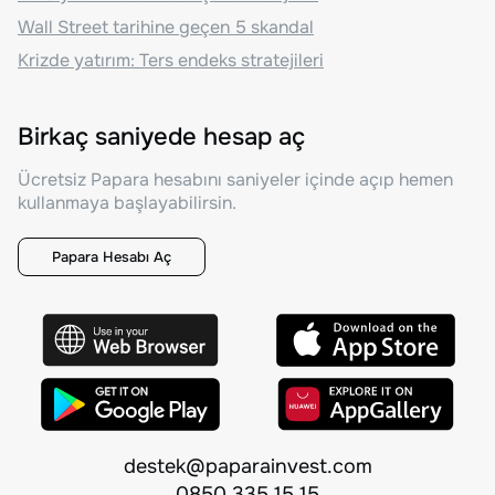
Wall Street tarihine geçen 5 skandal
Krizde yatırım: Ters endeks stratejileri
Birkaç saniyede hesap aç
Ücretsiz Papara hesabını saniyeler içinde açıp hemen
kullanmaya başlayabilirsin.
Papara Hesabı Aç
destek@paparainvest.com
0850 335 15 15