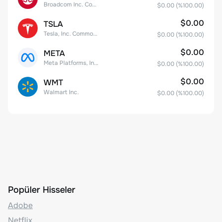
Broadcom Inc. Common Stock
$0.00
(%
100.00
)
$0.00
TSLA
Tesla, Inc. Common Stock
$0.00
(%
100.00
)
$0.00
META
Meta Platforms, Inc. Class A Common Stock
$0.00
(%
100.00
)
$0.00
WMT
Walmart Inc.
$0.00
(%
100.00
)
Popüler Hisseler
Adobe
Netflix