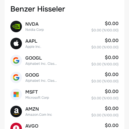
Benzer Hisseler
$0.00
NVDA
Nvidia Corp
$0.00
(%
100.00
)
$0.00
AAPL
Apple Inc.
$0.00
(%
100.00
)
$0.00
GOOGL
Alphabet Inc. Class A Common Stock
$0.00
(%
100.00
)
$0.00
GOOG
Alphabet Inc. Class C Capital Stock
$0.00
(%
100.00
)
$0.00
MSFT
Microsoft Corp
$0.00
(%
100.00
)
$0.00
AMZN
Amazon.Com Inc
$0.00
(%
100.00
)
$0.00
AVGO