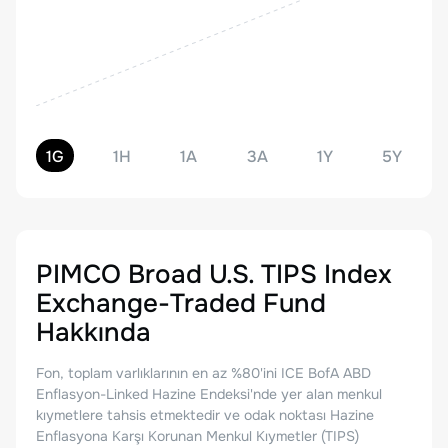
1G
1H
1A
3A
1Y
5Y
PIMCO Broad U.S. TIPS Index
Exchange-Traded Fund
Hakkında
Fon, toplam varlıklarının en az %80'ini ICE BofA ABD
Enflasyon-Linked Hazine Endeksi'nde yer alan menkul
kıymetlere tahsis etmektedir ve odak noktası Hazine
Enflasyona Karşı Korunan Menkul Kıymetler (TIPS)