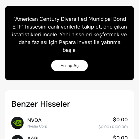
"
American Century Diversified Municipal Bond
ETF
" hissesini canlı verilerle takip et, öne çıkan
istatistikleri incele. Yeni hisseleri keşfetmek ve
daha fazlası için Papara Invest ile yatırıma
başla.
Hesap Aç
Benzer Hisseler
$0.00
NVDA
Nvidia Corp
$0.00
(%
100.00
)
$0.00
AAPL