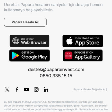
Ücretsiz Papara hesabını saniyeler içinde açıp hemen
kullanmaya başlayabilirsin.
Papara Hesabı Aç
destek@paparainvest.com
0850 335 15 15
Papara Menkul Değerler A.Ş.
Bu site Papara Menkul Değerler A.Ş. tarafından hazırlanmıştır. Burada yer alan bilgi,
yorum ve öneriler yatırım danışmanlığı kapsamında değildir, genel niteliktedir. Bu öneriler
mali durumunuz ile risk ve getiri tercihlerinize uygun olmayabilir. Sadece burada sunulan