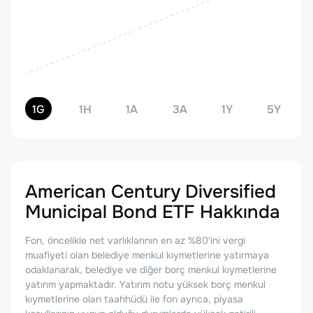
1G
1H
1A
3A
1Y
5Y
American Century Diversified
Municipal Bond ETF
Hakkında
Fon, öncelikle net varlıklarının en az %80'ini vergi
muafiyeti olan belediye menkul kıymetlerine yatırmaya
odaklanarak, belediye ve diğer borç menkul kıymetlerine
yatırım yapmaktadır. Yatırım notu yüksek borç menkul
kıymetlerine olan taahhüdü ile fon ayrıca, piyasa