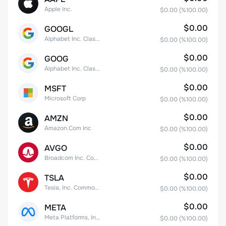
Apple Inc.
$0.00
(%
100.00
)
$0.00
GOOGL
Alphabet Inc. Class A Common Stock
$0.00
(%
100.00
)
$0.00
GOOG
Alphabet Inc. Class C Capital Stock
$0.00
(%
100.00
)
$0.00
MSFT
Microsoft Corp
$0.00
(%
100.00
)
$0.00
AMZN
Amazon.Com Inc
$0.00
(%
100.00
)
$0.00
AVGO
Broadcom Inc. Common Stock
$0.00
(%
100.00
)
$0.00
TSLA
Tesla, Inc. Common Stock
$0.00
(%
100.00
)
$0.00
META
Meta Platforms, Inc. Class A Common Stock
$0.00
(%
100.00
)