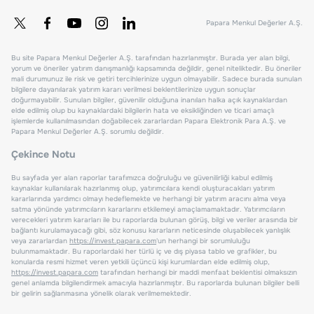
Papara Menkul Değerler A.Ş.
Bu site Papara Menkul Değerler A.Ş. tarafından hazırlanmıştır. Burada yer alan bilgi,
yorum ve öneriler yatırım danışmanlığı kapsamında değildir, genel niteliktedir. Bu öneriler
mali durumunuz ile risk ve getiri tercihlerinize uygun olmayabilir. Sadece burada sunulan
bilgilere dayanılarak yatırım kararı verilmesi beklentilerinize uygun sonuçlar
doğurmayabilir. Sunulan bilgiler, güvenilir olduğuna inanılan halka açık kaynaklardan
elde edilmiş olup bu kaynaklardaki bilgilerin hata ve eksikliğinden ve ticari amaçlı
işlemlerde kullanılmasından doğabilecek zararlardan Papara Elektronik Para A.Ş. ve
Papara Menkul Değerler A.Ş. sorumlu değildir.
Çekince Notu
Bu sayfada yer alan raporlar tarafımızca doğruluğu ve güvenilirliği kabul edilmiş
kaynaklar kullanılarak hazırlanmış olup, yatırımcılara kendi oluşturacakları yatırım
kararlarında yardımcı olmayı hedeflemekte ve herhangi bir yatırım aracını alma veya
satma yönünde yatırımcıların kararlarını etkilemeyi amaçlamamaktadır. Yatırımcıların
verecekleri yatırım kararları ile bu raporlarda bulunan görüş, bilgi ve veriler arasında bir
bağlantı kurulamayacağı gibi, söz konusu kararların neticesinde oluşabilecek yanlışlık
veya zararlardan
https://invest.papara.com
'un herhangi bir sorumluluğu
bulunmamaktadır. Bu raporlardaki her türlü iç ve dış piyasa tablo ve grafikler, bu
konularda resmi hizmet veren yetkili üçüncü kişi kurumlardan elde edilmiş olup,
https://invest.papara.com
tarafından herhangi bir maddi menfaat beklentisi olmaksızın
genel anlamda bilgilendirmek amacıyla hazırlanmıştır. Bu raporlarda bulunan bilgiler belli
bir gelirin sağlanmasına yönelik olarak verilmemektedir.