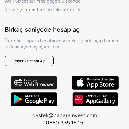
Wall Street tarihine geçen 5 skandal
Krizde yatırım: Ters endeks stratejileri
Birkaç saniyede hesap aç
Ücretsiz Papara hesabını saniyeler içinde açıp hemen
kullanmaya başlayabilirsin.
Papara Hesabı Aç
destek@paparainvest.com
0850 335 15 15