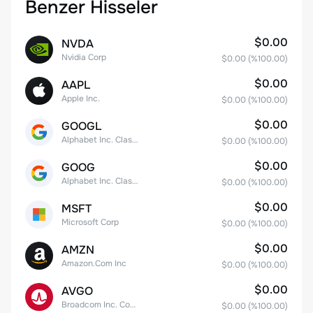
Benzer Hisseler
$0.00
NVDA
Nvidia Corp
$0.00
(%
100.00
)
$0.00
AAPL
Apple Inc.
$0.00
(%
100.00
)
$0.00
GOOGL
Alphabet Inc. Class A Common Stock
$0.00
(%
100.00
)
$0.00
GOOG
Alphabet Inc. Class C Capital Stock
$0.00
(%
100.00
)
$0.00
MSFT
Microsoft Corp
$0.00
(%
100.00
)
$0.00
AMZN
Amazon.Com Inc
$0.00
(%
100.00
)
$0.00
AVGO
Broadcom Inc. Common Stock
$0.00
(%
100.00
)