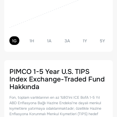
1G
1H
1A
3A
1Y
5Y
PIMCO 1-5 Year U.S. TIPS
Index Exchange-Traded Fund
Hakkında
Fon, toplam varlıklarının en az %80'ini ICE BofA 1-5 Yıl
ABD Enflasyona Bağlı Hazine Endeksi'ne dayalı menkul
kıymetlere yatırmaya odaklanmaktadır; özellikle Hazine
Enflasyona Korunmalı Menkul Kıymetleri (TIPS) hedef