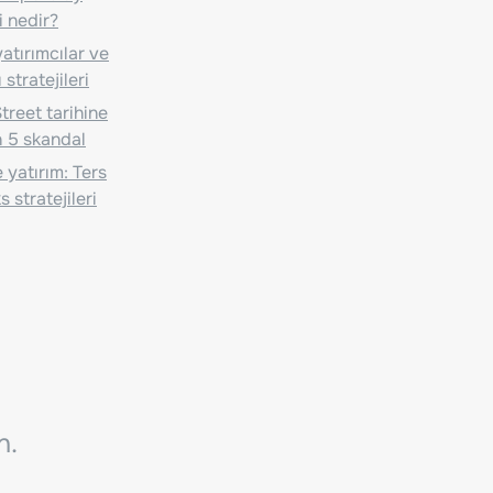
i nedir?
atırımcılar ve
 stratejileri
treet tarihine
 5 skandal
 yatırım: Ters
 stratejileri
n.