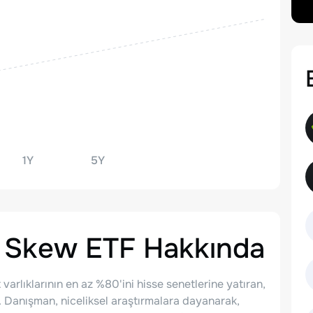
1Y
5Y
y Skew ETF
Hakkında
varlıklarının en az %80'ini hisse senetlerine yatıran,
r. Danışman, niceliksel araştırmalara dayanarak,