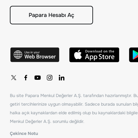
Papara Hesabı Aç
Bu site Papara Menkul Değerler A.Ş. tarafından hazırlanmıştır. Bur
getiri tercihlerinize uygun olmayabilir. Sadece burada sunulan bilg
halka açık kaynaklardan elde edilmiş olup bu kaynaklardaki bilgil
Menkul Değerler A.Ş. sorumlu değildir.
Çekince Notu