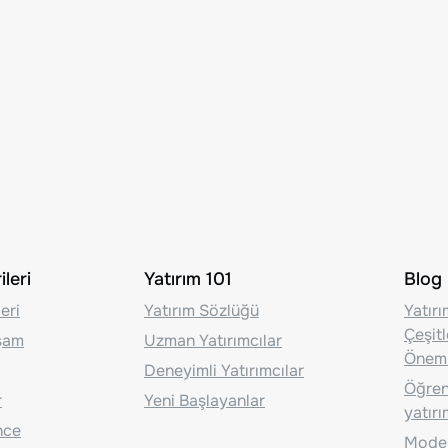
leri
Yatırım 101
Blog
eri
Yatırım Sözlüğü
Yatır
Çeşit
aşam
Uzman Yatırımcılar
Önem
Deneyimli Yatırımcılar
Öğrenc
r
Yeni Başlayanlar
yatırı
nce
Moder