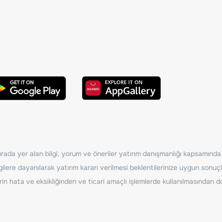
ada yer alan bilgi, yorum ve öneriler yatırım danışmanlığı kapsamında de
ilere dayanılarak yatırım kararı verilmesi beklentilerinize uygun sonuçl
erin hata ve eksikliğinden ve ticari amaçlı işlemlerde kullanılmasında