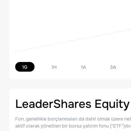
1G
1H
1A
3A
LeaderShares Equit
Fon, genellikle borçlanmaları da dahil olmak üzere net 
aktif olarak yönetilen bir borsa yatırım fonu ("ETF")dı