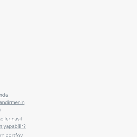
ımda
lendirmenin
i
iler nasıl
m yapabilir?
n portföy