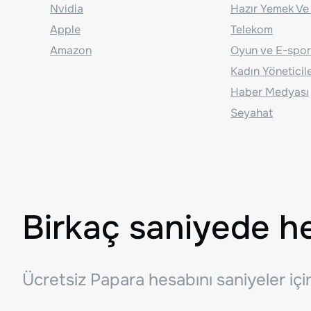
Nvidia
Hazır Yemek Ve
Apple
Telekom
Amazon
Oyun ve E-spor
Kadın Yöneticil
Haber Medyası
Seyahat
Birkaç saniyede h
Ücretsiz Papara hesabını saniyeler iç