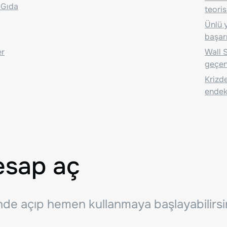
 Gıda
teoris
Ünlü y
başarı
er
Wall S
geçen
Krizde
endeks
esap aç
inde açıp hemen kullanmaya başlayabilirsi