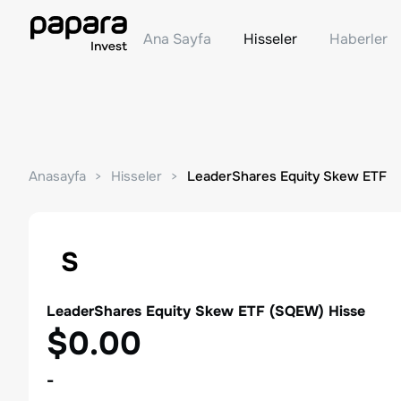
Ana Sayfa
Hisseler
Haberler
Anasayfa
Hisseler
LeaderShares Equity Skew ETF
S
LeaderShares Equity Skew ETF
(
SQEW
) Hisse
$0.00
-