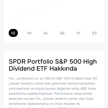
1G
1H
1A
3A
1Y
5Y
SPDR Portfolio S&P 500 High
Dividend ETF
Hakkında
Fon, varlıklarının en az %80'ini S&P 500 Endeksi'nden 80
yüksek temettü verimi olan şirketteki menkul kıymetlere
yatırmaktadır ve büyük piyasa değerine sahip ABD hisse
senetlerine odaklanmaktadır. Performansı takip etmek
amacıyla kurulan fon, yüksek temettü verimi olan hisse
senetlerine odaklanmakta ve ortak hisseler ile