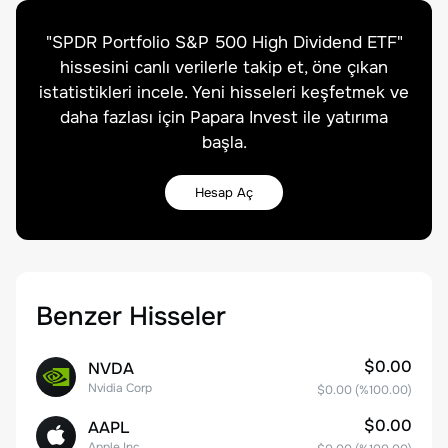
"
SPDR Portfolio S&P 500 High Dividend ETF
"
hissesini canlı verilerle takip et, öne çıkan
istatistikleri incele. Yeni hisseleri keşfetmek ve
daha fazlası için Papara Invest ile yatırıma
başla.
Hesap Aç
Benzer Hisseler
$0.00
NVDA
Nvidia Corp
$0.00
(%
100.00
)
$0.00
AAPL
Apple Inc.