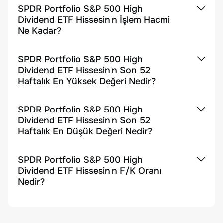
SPDR Portfolio S&P 500 High
Dividend ETF Hissesinin İşlem Hacmi
Ne Kadar?
SPDR Portfolio S&P 500 High
Dividend ETF Hissesinin Son 52
Haftalık En Yüksek Değeri Nedir?
SPDR Portfolio S&P 500 High
Dividend ETF Hissesinin Son 52
Haftalık En Düşük Değeri Nedir?
SPDR Portfolio S&P 500 High
Dividend ETF Hissesinin F/K Oranı
Nedir?