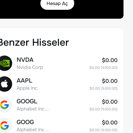
Hesap Aç
Benzer Hisseler
NVDA
$0.00
Nvidia Corp
$0.00
(%
100.00
)
AAPL
$0.00
Apple Inc.
$0.00
(%
100.00
)
GOOGL
$0.00
Alphabet Inc. Class A Common Stock
$0.00
(%
100.00
)
GOOG
$0.00
Alphabet Inc. Class C Capital Stock
$0.00
(%
100.00
)