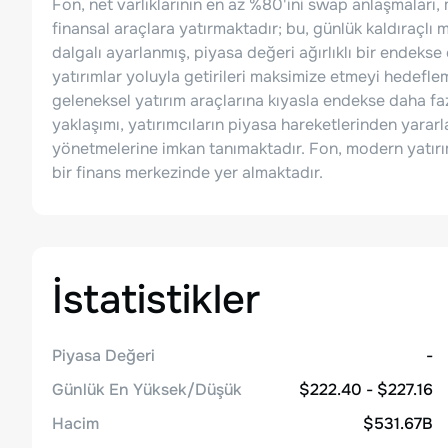
Fon, net varlıklarının en az %80'ini swap anlaşmaları,
finansal araçlara yatırmaktadır; bu, günlük kaldıraçlı
dalgalı ayarlanmış, piyasa değeri ağırlıklı bir endekse
yatırımlar yoluyla getirileri maksimize etmeyi hedefleme
geleneksel yatırım araçlarına kıyasla endekse daha f
yaklaşımı, yatırımcıların piyasa hareketlerinden yararl
yönetmelerine imkan tanımaktadır. Fon, modern yatırım s
bir finans merkezinde yer almaktadır.
İstatistikler
Piyasa Değeri
-
Günlük En Yüksek/Düşük
$222.40 - $227.16
Hacim
$531.67B