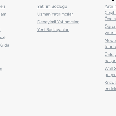
eri
Yatırım Sözlüğü
Yatır
Çeşit
aşam
Uzman Yatırımcılar
Önem
Deneyimli Yatırımcılar
Öğrenc
r
Yeni Başlayanlar
yatırı
nce
Moder
 Gıda
teoris
Ünlü y
başarı
er
Wall S
geçen
Krizde
endeks