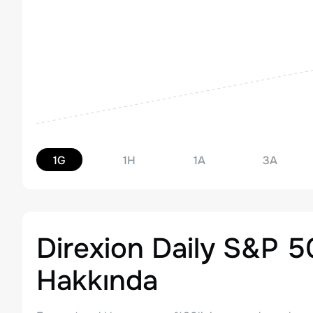
1G
1H
1A
3A
Direxion Daily S&P 5
Hakkında