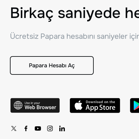
Birkaç saniyede h
Ücretsiz Papara hesabını saniyeler iç
Papara Hesabı Aç