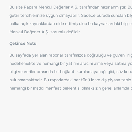
Bu site Papara Menkul Değerler A.Ş. tarafından hazırlanmıştır. Bur
getiri tercihlerinize uygun olmayabilir. Sadece burada sunulan bilg
halka açık kaynaklardan elde edilmiş olup bu kaynaklardaki bilgil
Menkul Değerler A.Ş. sorumlu değildir.
Çekince Notu
Bu sayfada yer alan raporlar tarafımızca doğruluğu ve güvenilirliği
hedeflemekte ve herhangi bir yatırım aracını alma veya satma yönü
bilgi ve veriler arasında bir bağlantı kurulamayacağı gibi, söz ko
bulunmamaktadır. Bu raporlardaki her türlü iç ve dış piyasa tablo 
herhangi bir maddi menfaat beklentisi olmaksızın genel anlamda bil