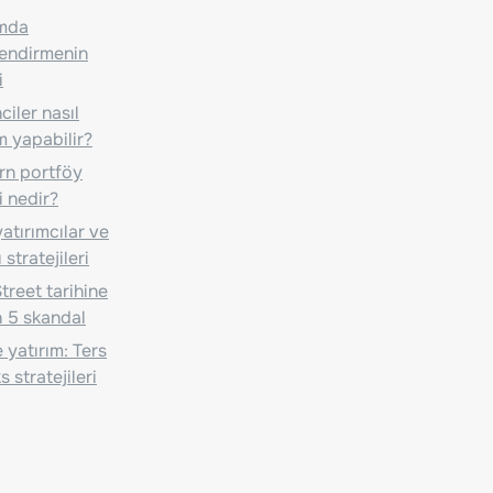
ımda
lendirmenin
i
iler nasıl
m yapabilir?
n portföy
i nedir?
atırımcılar ve
 stratejileri
treet tarihine
 5 skandal
 yatırım: Ters
 stratejileri