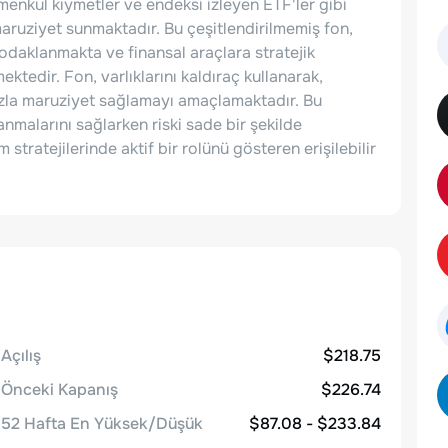
 menkul kıymetler ve endeksi izleyen ETF'ler gibi
 maruziyet sunmaktadır. Bu çeşitlendirilmemiş fon,
 odaklanmakta ve finansal araçlara stratejik
ktedir. Fon, varlıklarını kaldıraç kullanarak,
azla maruziyet sağlamayı amaçlamaktadır. Bu
anmalarını sağlarken riski sade bir şekilde
tratejilerinde aktif bir rolünü gösteren erişilebilir
Açılış
$218.75
Önceki Kapanış
$226.74
52 Hafta En Yüksek/Düşük
$87.08 - $233.84