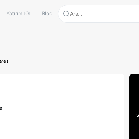
Yatırım 101
Blog
ares
e
v