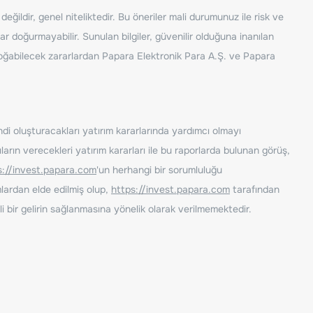
ğildir, genel niteliktedir. Bu öneriler mali durumunuz ile risk ve
ar doğurmayabilir. Sunulan bilgiler, güvenilir olduğuna inanılan
n doğabilecek zararlardan Papara Elektronik Para A.Ş. ve Papara
ndi oluşturacakları yatırım kararlarında yardımcı olmayı
rın verecekleri yatırım kararları ile bu raporlarda bulunan görüş,
s://invest.papara.com
'un herhangi bir sorumluluğu
lardan elde edilmiş olup,
https://invest.papara.com
tarafından
i bir gelirin sağlanmasına yönelik olarak verilmemektedir.