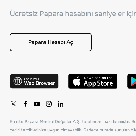
Ücretsiz Papara hesabını saniyeler iç
Papara Hesabı Aç
Bu site Papara Menkul Değerler A.Ş. tarafından hazırlanmıştır. Bur
getiri tercihlerinize uygun olmayabilir. Sadece burada sunulan bilg