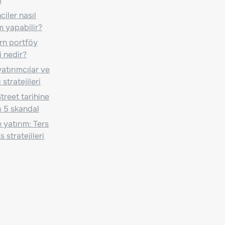
i
iler nasıl
m yapabilir?
n portföy
i nedir?
atırımcılar ve
 stratejileri
treet tarihine
 5 skandal
 yatırım: Ters
 stratejileri