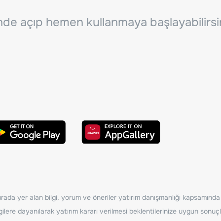
inde açıp hemen kullanmaya başlayabilirsi
ada yer alan bilgi, yorum ve öneriler yatırım danışmanlığı kapsamında de
ilere dayanılarak yatırım kararı verilmesi beklentilerinize uygun sonuçl