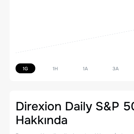
1G
1H
1A
3A
Direxion Daily S&P 5
Hakkında