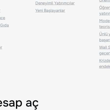
Önem
Deneyimli Yatırımcılar
Öğrenc
r
Yeni Başlayanlar
yatırı
nce
Moder
 Gıda
teoris
Ünlü y
başarı
er
Wall S
geçen
Krizde
endeks
esap aç