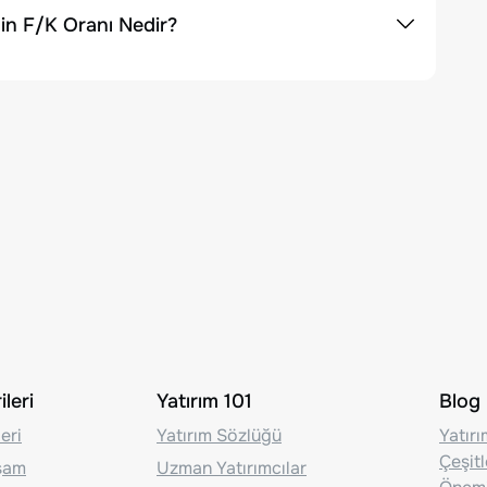
in F/K Oranı Nedir?
leri
Yatırım 101
Blog
eri
Yatırım Sözlüğü
Yatır
Çeşit
aşam
Uzman Yatırımcılar