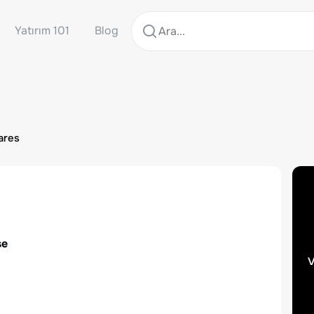
Yatırım 101
Blog
ares
se
v