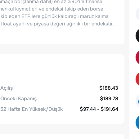
m amaçlı borçlanma dahil) en az %80'ini finansal
enkul kıymetleri ve endeksi takip eden borsa
akip eden ETF'lere günlük kaldıraçlı maruz kalma
loat ayarlı ve piyasa değeri ağırlıklı bir endekstir.
Açılış
$188.43
Önceki Kapanış
$189.78
52 Hafta En Yüksek/Düşük
$97.44 - $191.64