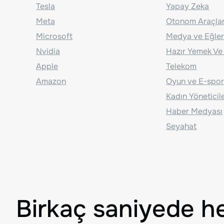
Tesla
Yapay Zeka
Meta
Otonom Araçla
Microsoft
Medya ve Eğle
Nvidia
Hazır Yemek Ve
Apple
Telekom
Amazon
Oyun ve E-spor
Kadın Yöneticil
Haber Medyası
Seyahat
Birkaç saniyede h