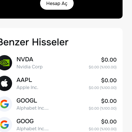
Hesap Aç
Benzer Hisseler
NVDA
$0.00
Nvidia Corp
$0.00
(%
100.00
)
AAPL
$0.00
Apple Inc.
$0.00
(%
100.00
)
GOOGL
$0.00
Alphabet Inc. Class A Common Stock
$0.00
(%
100.00
)
GOOG
$0.00
Alphabet Inc. Class C Capital Stock
$0.00
(%
100.00
)