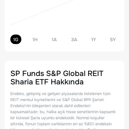
1G
1H
1A
3A
1Y
5Y
SP Funds S&P Global REIT
Sharia ETF
Hakkında
Endeks, gelişmiş ve gelişen piyasalarda listelenen tüm
REIT menkul kıymetlerini ve S&P Global BMI Şariah
Endeksi'nin bileşenleri olarak dahil edilenleri
kapsamaktadır; bu, halka açık hisse senetlerinin kapsamlı
bir küresel Şaria uyumlu endeksidir. Normal koşullar
altında, fonun toplam varlıklarının en az %80'i endeksin