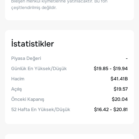
bileşen menkul kıymetlerine yatırılacaktır. Bu fon
çeşitlendirilmiş değildir.
İstatistikler
Piyasa Değeri
-
Günlük En Yüksek/Düşük
$19.85 - $19.94
Hacim
$41.41B
Açılış
$19.57
Önceki Kapanış
$20.04
52 Hafta En Yüksek/Düşük
$16.42 - $20.81