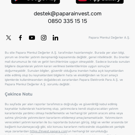
destek@paparainvest.com
0850 335 15 15
Papara Menkul Değerler A.Ş.
Bu site Papara Menkul Değerler A.Ş. tarafından hazırlanmıştır. Burada yer alan bilgi,
yorum ve öneriler yatırım danışmanlığı kapsamında değildir, genel niteliktedir. Bu öneriler
mali durumunuz ile risk ve getiri tercihlerinize uygun olmayabilir. Sadece burada sunulan
bilgilere dayanılarak yatırım kararı verilmesi beklentilerinize uygun sonuçlar
doğurmayabilir. Sunulan bilgiler, güvenilir olduğuna inanılan halka açık kaynaklardan
elde edilmiş olup bu kaynaklardaki bilgilerin hata ve eksikliğinden ve ticari amaçlı
işlemlerde kullanılmasından doğabilecek zararlardan Papara Elektronik Para A.Ş. ve
Papara Menkul Değerler A.Ş. sorumlu değildir.
Çekince Notu
Bu sayfada yer alan raporlar tarafımızca doğruluğu ve güvenilirliği kabul edilmiş
kaynaklar kullanılarak hazırlanmış olup, yatırımcılara kendi oluşturacakları yatırım
kararlarında yardımcı olmayı hedeflemekte ve herhangi bir yatırım aracını alma veya
satma yönünde yatırımcıların kararlarını etkilemeyi amaçlamamaktadır. Yatırımcıların
verecekleri yatırım kararları ile bu raporlarda bulunan görüş, bilgi ve veriler arasında bir
bağlantı kurulamayacağı gibi, söz konusu kararların neticesinde oluşabilecek yanlışlık
veya zararlardan
https://invest.papara.com
'un herhangi bir sorumluluğu