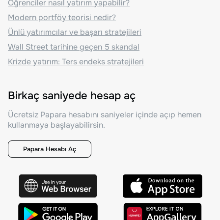
Öğrenciler nasıl yatırım yapabilir?
Modern portföy teorisi nedir?
Ünlü yatırımcılar ve başarı stratejileri
Wall Street tarihine geçen 5 skandal
Krizde yatırım: Ters endeks stratejileri
Birkaç saniyede hesap aç
Ücretsiz Papara hesabını saniyeler içinde açıp hemen
kullanmaya başlayabilirsin.
Papara Hesabı Aç