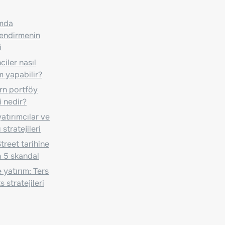
ımda
lendirmenin
i
iler nasıl
m yapabilir?
n portföy
i nedir?
atırımcılar ve
 stratejileri
treet tarihine
 5 skandal
 yatırım: Ters
 stratejileri