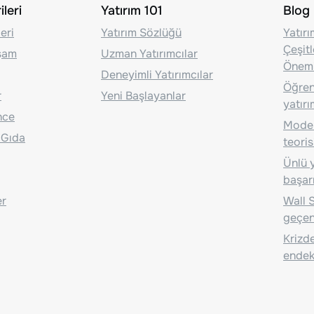
leri
Yatırım 101
Blog
eri
Yatırım Sözlüğü
Yatır
Çeşit
aşam
Uzman Yatırımcılar
Önem
Deneyimli Yatırımcılar
Öğrenc
r
Yeni Başlayanlar
yatırı
nce
Moder
 Gıda
teoris
Ünlü y
başarı
er
Wall S
geçen
Krizde
endeks