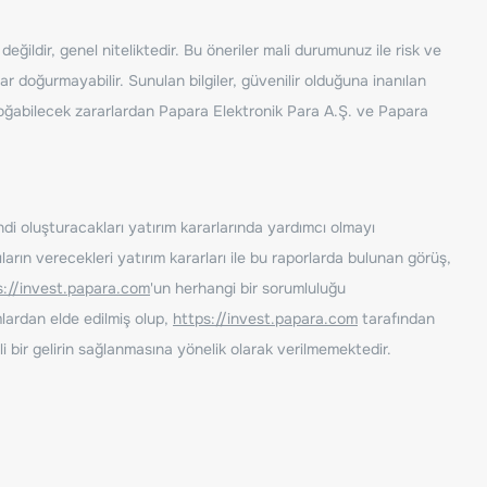
ğildir, genel niteliktedir. Bu öneriler mali durumunuz ile risk ve
ar doğurmayabilir. Sunulan bilgiler, güvenilir olduğuna inanılan
n doğabilecek zararlardan Papara Elektronik Para A.Ş. ve Papara
ndi oluşturacakları yatırım kararlarında yardımcı olmayı
rın verecekleri yatırım kararları ile bu raporlarda bulunan görüş,
s://invest.papara.com
'un herhangi bir sorumluluğu
lardan elde edilmiş olup,
https://invest.papara.com
tarafından
i bir gelirin sağlanmasına yönelik olarak verilmemektedir.