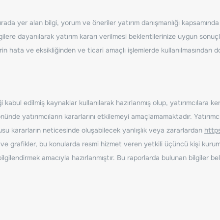
ada yer alan bilgi, yorum ve öneriler yatırım danışmanlığı kapsamında de
ilere dayanılarak yatırım kararı verilmesi beklentilerinize uygun sonuçl
erin hata ve eksikliğinden ve ticari amaçlı işlemlerde kullanılmasında
 kabul edilmiş kaynaklar kullanılarak hazırlanmış olup, yatırımcılara ke
nde yatırımcıların kararlarını etkilemeyi amaçlamamaktadır. Yatırımcıla
nusu kararların neticesinde oluşabilecek yanlışlık veya zararlardan
http
ve grafikler, bu konularda resmi hizmet veren yetkili üçüncü kişi kurum
gilendirmek amacıyla hazırlanmıştır. Bu raporlarda bulunan bilgiler bell