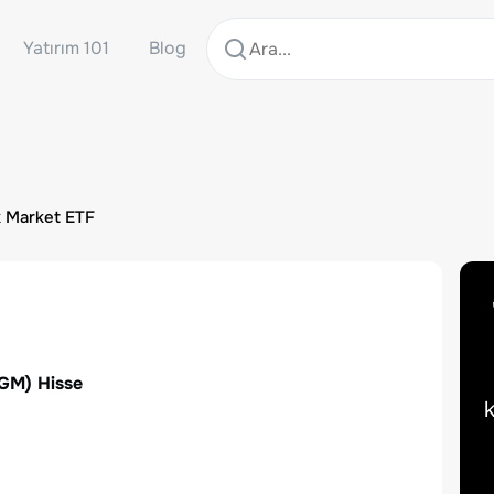
Yatırım 101
Blog
k Market ETF
GM
) Hisse
k