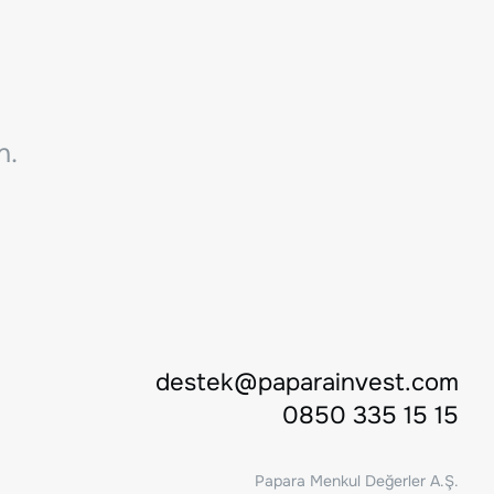
n.
destek@paparainvest.com
0850 335 15 15
Papara Menkul Değerler A.Ş.