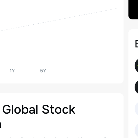
1Y
5Y
 Global Stock
a