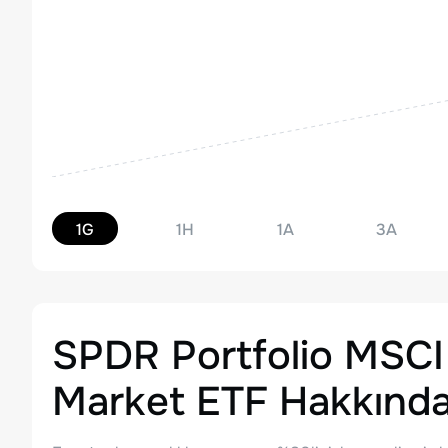
1G
1H
1A
3A
SPDR Portfolio MSCI
Market ETF
Hakkınd