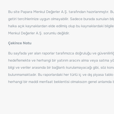
Bu site Papara Menkul Değerler A.Ş. tarafından hazırlanmıştır. Bur
getiri tercihlerinize uygun olmayabilir. Sadece burada sunulan bilg
halka açık kaynaklardan elde edilmiş olup bu kaynaklardaki bilgil
Menkul Değerler A.Ş. sorumlu değildir.
Çekince Notu
Bu sayfada yer alan raporlar tarafımızca doğruluğu ve güvenilirliği
hedeflemekte ve herhangi bir yatırım aracını alma veya satma yönü
bilgi ve veriler arasında bir bağlantı kurulamayacağı gibi, söz ko
bulunmamaktadır. Bu raporlardaki her türlü iç ve dış piyasa tablo 
herhangi bir maddi menfaat beklentisi olmaksızın genel anlamda bil