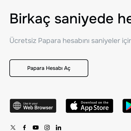
Birkaç saniyede h
Ücretsiz Papara hesabını saniyeler iç
Papara Hesabı Aç