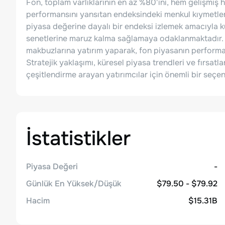
Fon, toplam varlıklarının en az %80'ini, hem gelişmiş
performansını yansıtan endeksindeki menkul kıymetler
piyasa değerine dayalı bir endeksi izlemek amacıyla kur
senetlerine maruz kalma sağlamaya odaklanmaktadır. 
makbuzlarına yatırım yaparak, fon piyasanın performa
Stratejik yaklaşımı, küresel piyasa trendleri ve fırsatl
çeşitlendirme arayan yatırımcılar için önemli bir seçe
İstatistikler
Piyasa Değeri
-
Günlük En Yüksek/Düşük
$79.50 - $79.92
Hacim
$15.31B