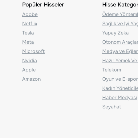
Popüler Hisseler
Hisse Kategori
Adobe
Ödeme Yönteml
Netflix
Sağlık ve İyi Y
Tesla
Yapay Zeka
Meta
Otonom Araçla
Microsoft
Medya ve Eğle
Nvidia
Hazır Yemek Ve
Apple
Telekom
Amazon
Oyun ve E-spor
Kadın Yöneticil
Haber Medyası
Seyahat