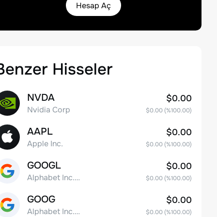
Hesap Aç
Benzer Hisseler
NVDA
$0.00
Nvidia Corp
$0.00
(%
100.00
)
AAPL
$0.00
Apple Inc.
$0.00
(%
100.00
)
GOOGL
$0.00
Alphabet Inc. Class A Common Stock
$0.00
(%
100.00
)
GOOG
$0.00
Alphabet Inc. Class C Capital Stock
$0.00
(%
100.00
)