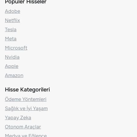
Popüler Hisseler
Adobe
Netflix
Tesla
Meta
Microsoft
Nvidia
Apple
Amazon
Hisse Kategorileri
Ödeme Yöntemleri
Sağlık ve İyi Yaşam
Yapay Zeka
Otonom Araçlar
Medya ve Eğlence