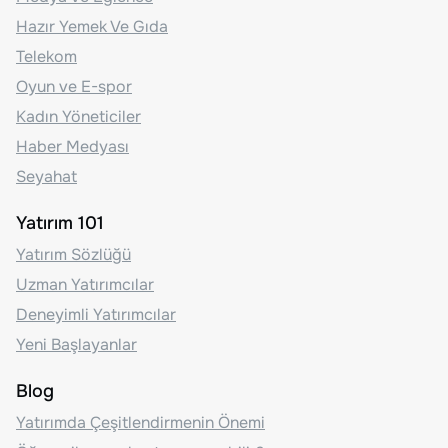
Hazır Yemek Ve Gıda
Telekom
Oyun ve E-spor
Kadın Yöneticiler
Haber Medyası
Seyahat
Yatırım 101
Yatırım Sözlüğü
Uzman Yatırımcılar
Deneyimli Yatırımcılar
Yeni Başlayanlar
Blog
Yatırımda Çeşitlendirmenin Önemi