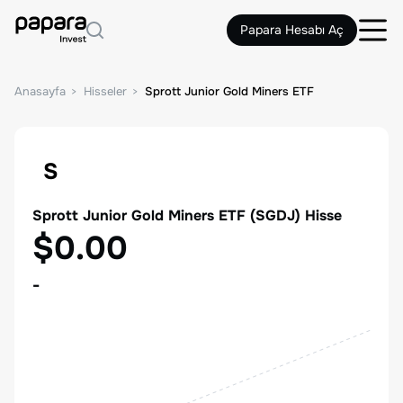
Papara Hesabı Aç
Anasayfa
Hisseler
Sprott Junior Gold Miners ETF
S
Sprott Junior Gold Miners ETF
(
SGDJ
) Hisse
$0.00
-