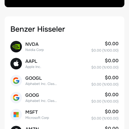
Benzer Hisseler
$0.00
NVDA
Nvidia Corp
$0.00
(%
100.00
)
$0.00
AAPL
Apple Inc.
$0.00
(%
100.00
)
$0.00
GOOGL
Alphabet Inc. Class A Common Stock
$0.00
(%
100.00
)
$0.00
GOOG
Alphabet Inc. Class C Capital Stock
$0.00
(%
100.00
)
$0.00
MSFT
Microsoft Corp
$0.00
(%
100.00
)
$0.00