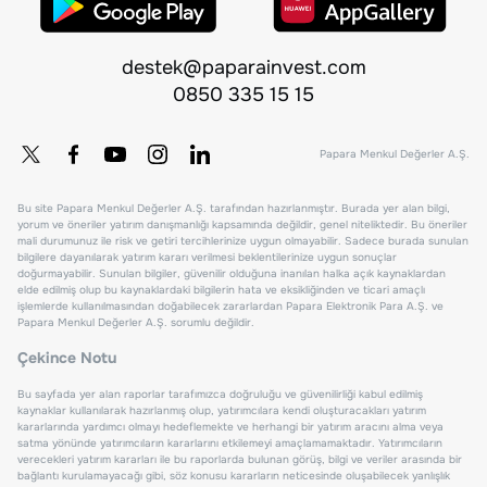
destek@paparainvest.com
0850 335 15 15
Papara Menkul Değerler A.Ş.
Bu site Papara Menkul Değerler A.Ş. tarafından hazırlanmıştır. Burada yer alan bilgi,
yorum ve öneriler yatırım danışmanlığı kapsamında değildir, genel niteliktedir. Bu öneriler
mali durumunuz ile risk ve getiri tercihlerinize uygun olmayabilir. Sadece burada sunulan
bilgilere dayanılarak yatırım kararı verilmesi beklentilerinize uygun sonuçlar
doğurmayabilir. Sunulan bilgiler, güvenilir olduğuna inanılan halka açık kaynaklardan
elde edilmiş olup bu kaynaklardaki bilgilerin hata ve eksikliğinden ve ticari amaçlı
işlemlerde kullanılmasından doğabilecek zararlardan Papara Elektronik Para A.Ş. ve
Papara Menkul Değerler A.Ş. sorumlu değildir.
Çekince Notu
Bu sayfada yer alan raporlar tarafımızca doğruluğu ve güvenilirliği kabul edilmiş
kaynaklar kullanılarak hazırlanmış olup, yatırımcılara kendi oluşturacakları yatırım
kararlarında yardımcı olmayı hedeflemekte ve herhangi bir yatırım aracını alma veya
satma yönünde yatırımcıların kararlarını etkilemeyi amaçlamamaktadır. Yatırımcıların
verecekleri yatırım kararları ile bu raporlarda bulunan görüş, bilgi ve veriler arasında bir
bağlantı kurulamayacağı gibi, söz konusu kararların neticesinde oluşabilecek yanlışlık