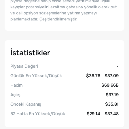
piyasa değerine sahip hisse senedi yatırımlarıyla ilişkili
kayıplar potansiyelini azaltma çabasına yönelik olarak put
ve call opsiyon sözleşmelerine yatırım yapmayı
planlamaktadır. Çeşitlendirilmemiştir.
İstatistikler
Piyasa Değeri
-
Günlük En Yüksek/Düşük
$36.76 - $37.09
Hacim
$69.66B
Açılış
$37.19
Önceki Kapanış
$35.81
52 Hafta En Yüksek/Düşük
$29.14 - $37.48