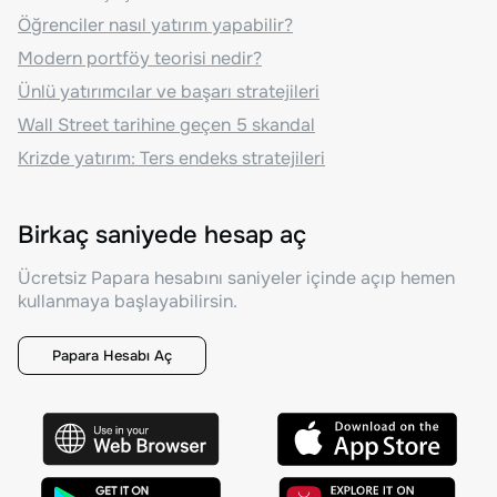
Öğrenciler nasıl yatırım yapabilir?
Modern portföy teorisi nedir?
Ünlü yatırımcılar ve başarı stratejileri
Wall Street tarihine geçen 5 skandal
Krizde yatırım: Ters endeks stratejileri
Birkaç saniyede hesap aç
Ücretsiz Papara hesabını saniyeler içinde açıp hemen
kullanmaya başlayabilirsin.
Papara Hesabı Aç