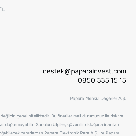
n.
destek@paparainvest.com
0850 335 15 15
Papara Menkul Değerler A.Ş.
ğildir, genel niteliktedir. Bu öneriler mali durumunuz ile risk ve
ar doğurmayabilir. Sunulan bilgiler, güvenilir olduğuna inanılan
n doğabilecek zararlardan Papara Elektronik Para A.Ş. ve Papara