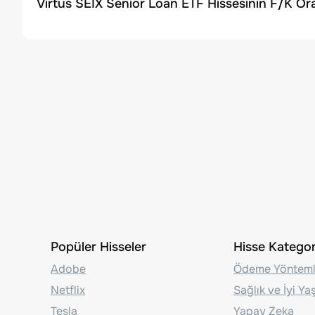
Virtus SEIX Senior Loan ETF Hissesinin F/K Or
Popüler Hisseler
Hisse Kategori
Adobe
Ödeme Yönteml
Netflix
Sağlık ve İyi Y
Tesla
Yapay Zeka