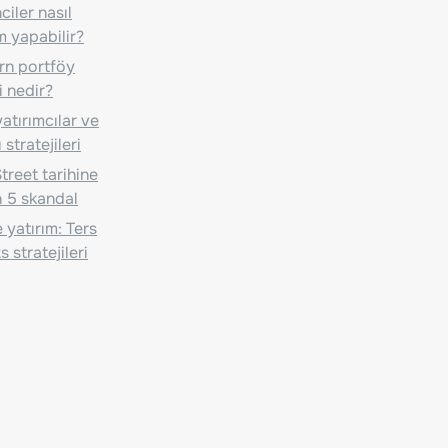
iler nasıl
m yapabilir?
n portföy
i nedir?
atırımcılar ve
 stratejileri
treet tarihine
 5 skandal
 yatırım: Ters
 stratejileri