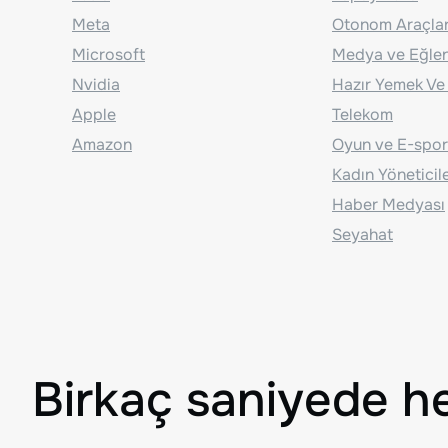
Meta
Otonom Araçla
Microsoft
Medya ve Eğle
Nvidia
Hazır Yemek Ve
Apple
Telekom
Amazon
Oyun ve E-spor
Kadın Yöneticil
Haber Medyası
Seyahat
Birkaç saniyede h