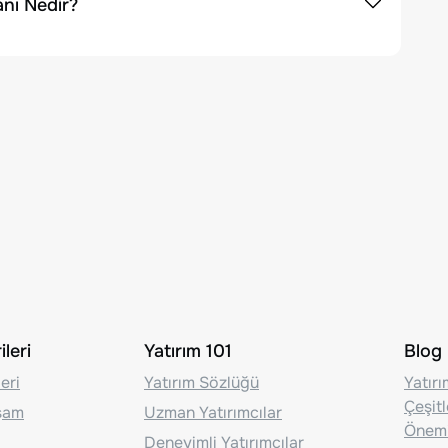
anı Nedir?
leri
Yatırım 101
Blog
eri
Yatırım Sözlüğü
Yatır
Çeşit
aşam
Uzman Yatırımcılar
Önem
Deneyimli Yatırımcılar