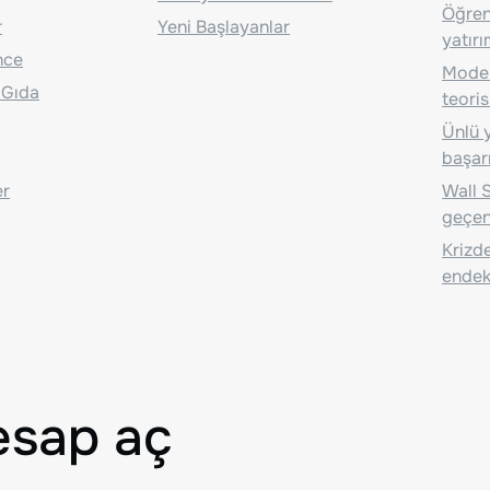
Öğrenc
r
Yeni Başlayanlar
yatırı
nce
Moder
 Gıda
teoris
Ünlü y
başarı
er
Wall S
geçen
Krizde
endeks
esap aç