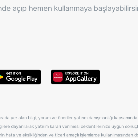
inde açıp hemen kullanmaya başlayabilirsi
ada yer alan bilgi, yorum ve öneriler yatırım danışmanlığı kapsamında de
ilere dayanılarak yatırım kararı verilmesi beklentilerinize uygun sonuçl
erin hata ve eksikliğinden ve ticari amaçlı işlemlerde kullanılmasında