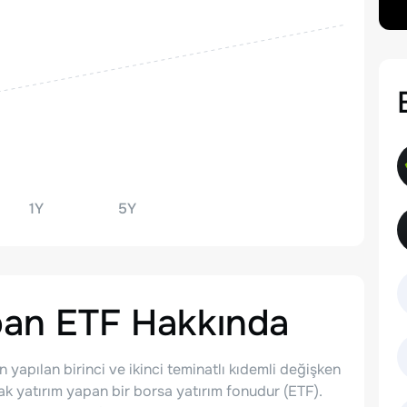
1Y
5Y
oan ETF
Hakkında
 yapılan birinci ve ikinci teminatlı kıdemli değişken
larak yatırım yapan bir borsa yatırım fonudur (ETF).