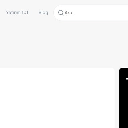
Yatırım 101
Blog
"