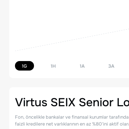
1G
1H
1A
3A
Virtus SEIX Senior L
Fon, öncelikle bankalar ve finansal kurumlar tarafından
faizli kredilere net varlıklarının en az %80'ini aktif o