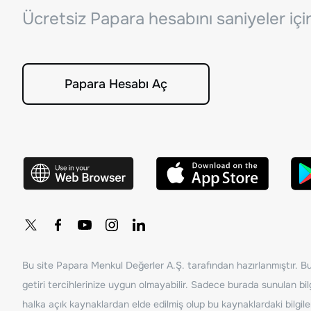
Ücretsiz Papara hesabını saniyeler iç
Papara Hesabı Aç
Bu site Papara Menkul Değerler A.Ş. tarafından hazırlanmıştır. Bur
getiri tercihlerinize uygun olmayabilir. Sadece burada sunulan bilg
halka açık kaynaklardan elde edilmiş olup bu kaynaklardaki bilgil