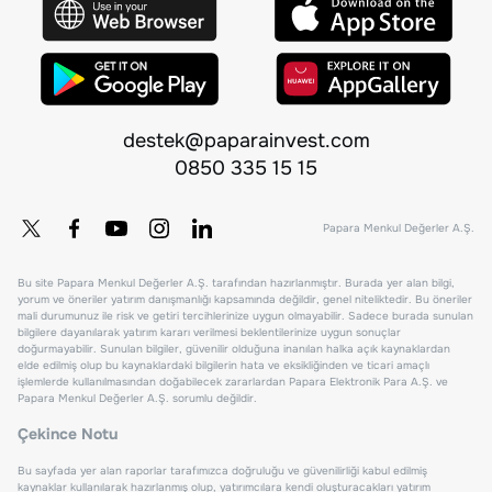
destek@paparainvest.com
0850 335 15 15
Papara Menkul Değerler A.Ş.
Bu site Papara Menkul Değerler A.Ş. tarafından hazırlanmıştır. Burada yer alan bilgi,
yorum ve öneriler yatırım danışmanlığı kapsamında değildir, genel niteliktedir. Bu öneriler
mali durumunuz ile risk ve getiri tercihlerinize uygun olmayabilir. Sadece burada sunulan
bilgilere dayanılarak yatırım kararı verilmesi beklentilerinize uygun sonuçlar
doğurmayabilir. Sunulan bilgiler, güvenilir olduğuna inanılan halka açık kaynaklardan
elde edilmiş olup bu kaynaklardaki bilgilerin hata ve eksikliğinden ve ticari amaçlı
işlemlerde kullanılmasından doğabilecek zararlardan Papara Elektronik Para A.Ş. ve
Papara Menkul Değerler A.Ş. sorumlu değildir.
Çekince Notu
Bu sayfada yer alan raporlar tarafımızca doğruluğu ve güvenilirliği kabul edilmiş
kaynaklar kullanılarak hazırlanmış olup, yatırımcılara kendi oluşturacakları yatırım