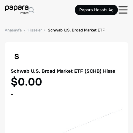
Papara Hesabı Aç
Anasayfa
Hisseler
Schwab U.S. Broad Market ETF
S
Schwab U.S. Broad Market ETF
(
SCHB
) Hisse
$0.00
-