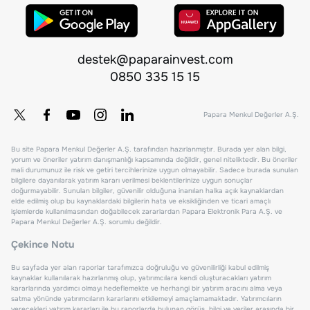
destek@paparainvest.com
0850 335 15 15
Papara Menkul Değerler A.Ş.
Bu site Papara Menkul Değerler A.Ş. tarafından hazırlanmıştır. Burada yer alan bilgi,
yorum ve öneriler yatırım danışmanlığı kapsamında değildir, genel niteliktedir. Bu öneriler
mali durumunuz ile risk ve getiri tercihlerinize uygun olmayabilir. Sadece burada sunulan
bilgilere dayanılarak yatırım kararı verilmesi beklentilerinize uygun sonuçlar
doğurmayabilir. Sunulan bilgiler, güvenilir olduğuna inanılan halka açık kaynaklardan
elde edilmiş olup bu kaynaklardaki bilgilerin hata ve eksikliğinden ve ticari amaçlı
işlemlerde kullanılmasından doğabilecek zararlardan Papara Elektronik Para A.Ş. ve
Papara Menkul Değerler A.Ş. sorumlu değildir.
Çekince Notu
Bu sayfada yer alan raporlar tarafımızca doğruluğu ve güvenilirliği kabul edilmiş
kaynaklar kullanılarak hazırlanmış olup, yatırımcılara kendi oluşturacakları yatırım
kararlarında yardımcı olmayı hedeflemekte ve herhangi bir yatırım aracını alma veya
satma yönünde yatırımcıların kararlarını etkilemeyi amaçlamamaktadır. Yatırımcıların
verecekleri yatırım kararları ile bu raporlarda bulunan görüş, bilgi ve veriler arasında bir