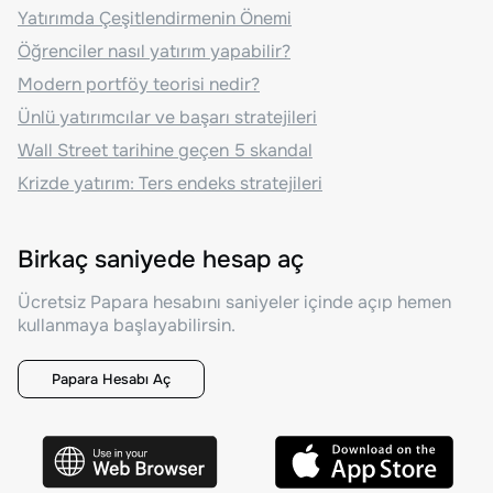
Yatırımda Çeşitlendirmenin Önemi
Öğrenciler nasıl yatırım yapabilir?
Modern portföy teorisi nedir?
Ünlü yatırımcılar ve başarı stratejileri
Wall Street tarihine geçen 5 skandal
Krizde yatırım: Ters endeks stratejileri
Birkaç saniyede hesap aç
Ücretsiz Papara hesabını saniyeler içinde açıp hemen
kullanmaya başlayabilirsin.
Papara Hesabı Aç