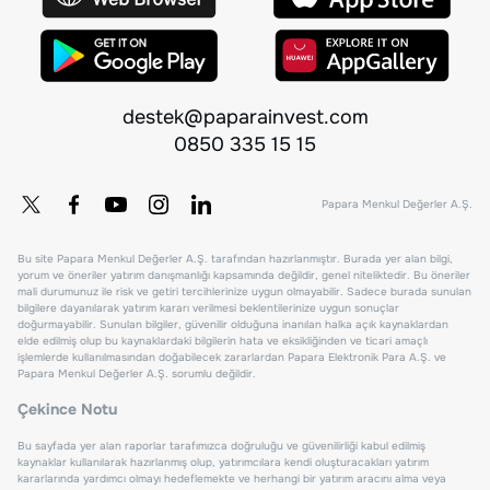
destek@paparainvest.com
0850 335 15 15
Papara Menkul Değerler A.Ş.
Bu site Papara Menkul Değerler A.Ş. tarafından hazırlanmıştır. Burada yer alan bilgi,
yorum ve öneriler yatırım danışmanlığı kapsamında değildir, genel niteliktedir. Bu öneriler
mali durumunuz ile risk ve getiri tercihlerinize uygun olmayabilir. Sadece burada sunulan
bilgilere dayanılarak yatırım kararı verilmesi beklentilerinize uygun sonuçlar
doğurmayabilir. Sunulan bilgiler, güvenilir olduğuna inanılan halka açık kaynaklardan
elde edilmiş olup bu kaynaklardaki bilgilerin hata ve eksikliğinden ve ticari amaçlı
işlemlerde kullanılmasından doğabilecek zararlardan Papara Elektronik Para A.Ş. ve
Papara Menkul Değerler A.Ş. sorumlu değildir.
Çekince Notu
Bu sayfada yer alan raporlar tarafımızca doğruluğu ve güvenilirliği kabul edilmiş
kaynaklar kullanılarak hazırlanmış olup, yatırımcılara kendi oluşturacakları yatırım
kararlarında yardımcı olmayı hedeflemekte ve herhangi bir yatırım aracını alma veya