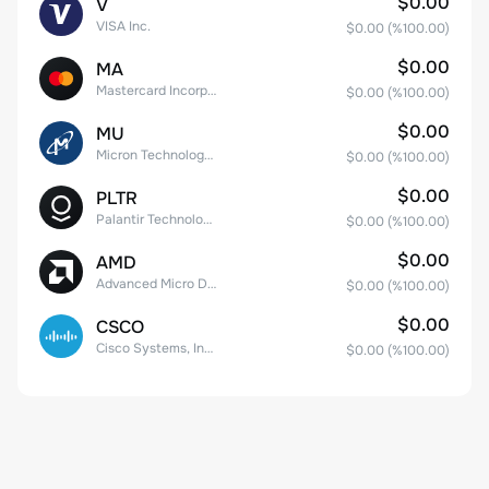
$0.00
V
VISA Inc.
$0.00
(%
100.00
)
$0.00
MA
Mastercard Incorporated
$0.00
(%
100.00
)
$0.00
MU
Micron Technology, Inc.
$0.00
(%
100.00
)
$0.00
PLTR
Palantir Technologies Inc. Class A Common Stock
$0.00
(%
100.00
)
$0.00
AMD
Advanced Micro Devices
$0.00
(%
100.00
)
$0.00
CSCO
Cisco Systems, Inc. Common Stock (DE)
$0.00
(%
100.00
)