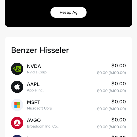
Hesap Aç
Benzer Hisseler
$0.00
NVDA
Nvidia Corp
$0.00
(%
100.00
)
$0.00
AAPL
Apple Inc.
$0.00
(%
100.00
)
$0.00
MSFT
Microsoft Corp
$0.00
(%
100.00
)
$0.00
AVGO
Broadcom Inc. Common Stock
$0.00
(%
100.00
)