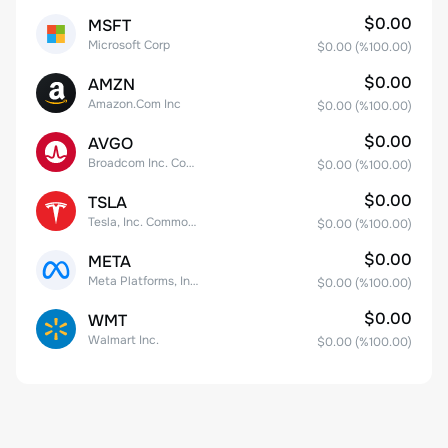
$0.00
MSFT
Microsoft Corp
$0.00
(%
100.00
)
$0.00
AMZN
Amazon.Com Inc
$0.00
(%
100.00
)
$0.00
AVGO
Broadcom Inc. Common Stock
$0.00
(%
100.00
)
$0.00
TSLA
Tesla, Inc. Common Stock
$0.00
(%
100.00
)
$0.00
META
Meta Platforms, Inc. Class A Common Stock
$0.00
(%
100.00
)
$0.00
WMT
Walmart Inc.
$0.00
(%
100.00
)