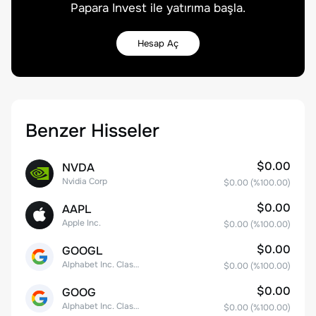
Papara Invest ile yatırıma başla.
Hesap Aç
Benzer Hisseler
$0.00
NVDA
Nvidia Corp
$0.00
(%
100.00
)
$0.00
AAPL
Apple Inc.
$0.00
(%
100.00
)
$0.00
GOOGL
Alphabet Inc. Class A Common Stock
$0.00
(%
100.00
)
$0.00
GOOG
Alphabet Inc. Class C Capital Stock
$0.00
(%
100.00
)