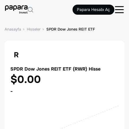
Papara Hesabı Aç
Anasayfa
Hisseler
SPDR Dow Jones REIT ETF
R
SPDR Dow Jones REIT ETF
(
RWR
) Hisse
$0.00
-