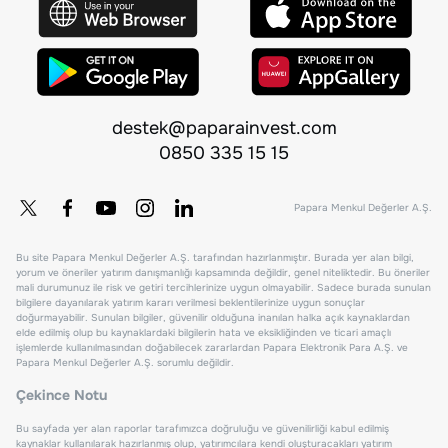
destek@paparainvest.com
0850 335 15 15
Papara Menkul Değerler A.Ş.
Bu site Papara Menkul Değerler A.Ş. tarafından hazırlanmıştır. Burada yer alan bilgi,
yorum ve öneriler yatırım danışmanlığı kapsamında değildir, genel niteliktedir. Bu öneriler
mali durumunuz ile risk ve getiri tercihlerinize uygun olmayabilir. Sadece burada sunulan
bilgilere dayanılarak yatırım kararı verilmesi beklentilerinize uygun sonuçlar
doğurmayabilir. Sunulan bilgiler, güvenilir olduğuna inanılan halka açık kaynaklardan
elde edilmiş olup bu kaynaklardaki bilgilerin hata ve eksikliğinden ve ticari amaçlı
işlemlerde kullanılmasından doğabilecek zararlardan Papara Elektronik Para A.Ş. ve
Papara Menkul Değerler A.Ş. sorumlu değildir.
Çekince Notu
Bu sayfada yer alan raporlar tarafımızca doğruluğu ve güvenilirliği kabul edilmiş
kaynaklar kullanılarak hazırlanmış olup, yatırımcılara kendi oluşturacakları yatırım