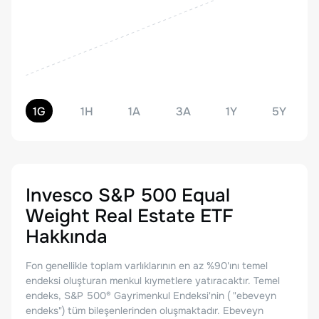
1G
1H
1A
3A
1Y
5Y
Invesco S&P 500 Equal
Weight Real Estate ETF
Hakkında
Fon genellikle toplam varlıklarının en az %90'ını temel
endeksi oluşturan menkul kıymetlere yatıracaktır. Temel
endeks, S&P 500® Gayrimenkul Endeksi'nin ( "ebeveyn
endeks") tüm bileşenlerinden oluşmaktadır. Ebeveyn