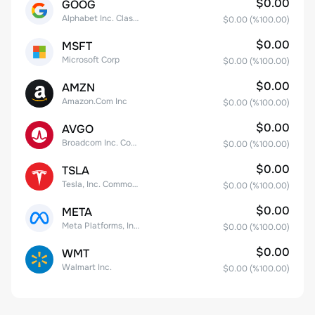
$0.00
GOOG
Alphabet Inc. Class C Capital Stock
$0.00
(%
100.00
)
$0.00
MSFT
Microsoft Corp
$0.00
(%
100.00
)
$0.00
AMZN
Amazon.Com Inc
$0.00
(%
100.00
)
$0.00
AVGO
Broadcom Inc. Common Stock
$0.00
(%
100.00
)
$0.00
TSLA
Tesla, Inc. Common Stock
$0.00
(%
100.00
)
$0.00
META
Meta Platforms, Inc. Class A Common Stock
$0.00
(%
100.00
)
$0.00
WMT
Walmart Inc.
$0.00
(%
100.00
)