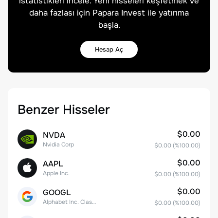
istatistikleri incele. Yeni hisseleri keşfetmek ve
daha fazlası için Papara Invest ile yatırıma
başla.
Hesap Aç
Benzer Hisseler
$0.00
NVDA
Nvidia Corp
$0.00
(%
100.00
)
$0.00
AAPL
Apple Inc.
$0.00
(%
100.00
)
$0.00
GOOGL
Alphabet Inc. Class A Common Stock
$0.00
(%
100.00
)