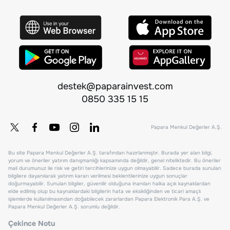
destek@paparainvest.com
0850 335 15 15
Papara Menkul Değerler A.Ş.
Bu site Papara Menkul Değerler A.Ş. tarafından hazırlanmıştır. Burada yer alan bilgi,
yorum ve öneriler yatırım danışmanlığı kapsamında değildir, genel niteliktedir. Bu öneriler
mali durumunuz ile risk ve getiri tercihlerinize uygun olmayabilir. Sadece burada sunulan
bilgilere dayanılarak yatırım kararı verilmesi beklentilerinize uygun sonuçlar
doğurmayabilir. Sunulan bilgiler, güvenilir olduğuna inanılan halka açık kaynaklardan
elde edilmiş olup bu kaynaklardaki bilgilerin hata ve eksikliğinden ve ticari amaçlı
işlemlerde kullanılmasından doğabilecek zararlardan Papara Elektronik Para A.Ş. ve
Papara Menkul Değerler A.Ş. sorumlu değildir.
Çekince Notu