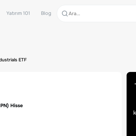
Yatırım 101
Blog
ustrials ETF
SPN
) Hisse
k