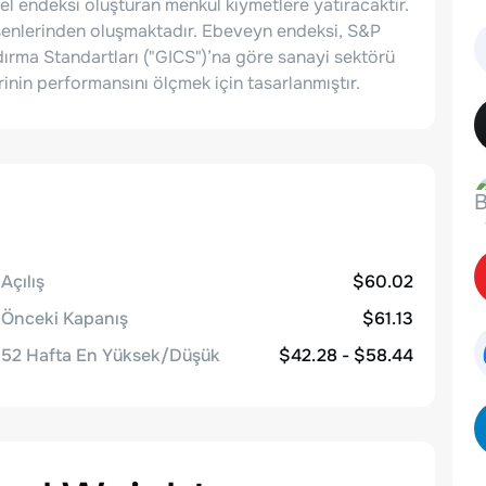
mel endeksi oluşturan menkul kıymetlere yatıracaktır.
şenlerinden oluşmaktadır. Ebeveyn endeksi, S&P
ırma Standartları ("GICS")’na göre sanayi sektörü
erinin performansını ölçmek için tasarlanmıştır.
Açılış
$60.02
Önceki Kapanış
$61.13
52 Hafta En Yüksek/Düşük
$42.28 - $58.44