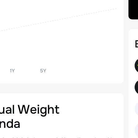
1Y
5Y
ual Weight
nda