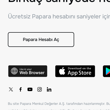
Ücretsiz Papara hesabını saniyeler iç
Papara Hesabı Aç
Bu site Papara Menkul Değerler A.Ş. tarafından hazırlanmıştır. Bur