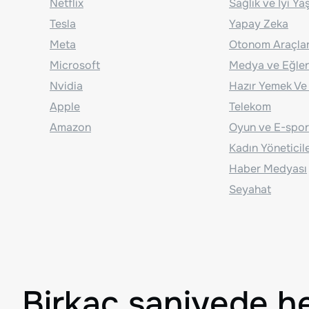
Netflix
Sağlık ve İyi Y
Tesla
Yapay Zeka
Meta
Otonom Araçla
Microsoft
Medya ve Eğle
Nvidia
Hazır Yemek Ve
Apple
Telekom
Amazon
Oyun ve E-spor
Kadın Yöneticil
Haber Medyası
Seyahat
Birkaç saniyede h