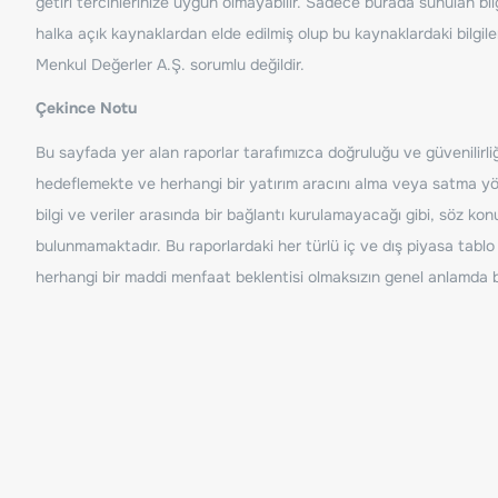
getiri tercihlerinize uygun olmayabilir. Sadece burada sunulan bilg
halka açık kaynaklardan elde edilmiş olup bu kaynaklardaki bilgil
Menkul Değerler A.Ş. sorumlu değildir.
Çekince Notu
Bu sayfada yer alan raporlar tarafımızca doğruluğu ve güvenilirliği
hedeflemekte ve herhangi bir yatırım aracını alma veya satma yönü
bilgi ve veriler arasında bir bağlantı kurulamayacağı gibi, söz ko
bulunmamaktadır. Bu raporlardaki her türlü iç ve dış piyasa tablo 
herhangi bir maddi menfaat beklentisi olmaksızın genel anlamda bil