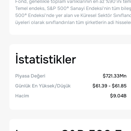
Fond, genellikle toplam varlıklarının en az %90'ını te
Temel endeks, S&P 500® Sanayi Endeksi'nin tüm bile
500® Endeksi'nde yer alan ve Küresel Sektör Sınıfland
üyeleri olarak sınıflandırılan tüm şirketlerin adi hissel
İstatistikler
Piyasa Değeri
$721.33Mn
Günlük En Yüksek/Düşük
$61.39 - $61.85
Hacim
$9.04B