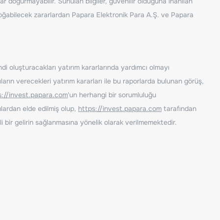
ar doğurmayabilir. Sunulan bilgiler, güvenilir olduğuna inanılan
n doğabilecek zararlardan Papara Elektronik Para A.Ş. ve Papara
ndi oluşturacakları yatırım kararlarında yardımcı olmayı
rın verecekleri yatırım kararları ile bu raporlarda bulunan görüş,
s://invest.papara.com
'un herhangi bir sorumluluğu
lardan elde edilmiş olup,
https://invest.papara.com
tarafından
i bir gelirin sağlanmasına yönelik olarak verilmemektedir.