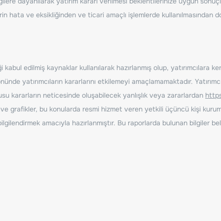
ilere dayanılarak yatırım kararı verilmesi beklentilerinize uygun sonuçl
erin hata ve eksikliğinden ve ticari amaçlı işlemlerde kullanılmasında
 kabul edilmiş kaynaklar kullanılarak hazırlanmış olup, yatırımcılara ke
nde yatırımcıların kararlarını etkilemeyi amaçlamamaktadır. Yatırımcıla
nusu kararların neticesinde oluşabilecek yanlışlık veya zararlardan
http
ve grafikler, bu konularda resmi hizmet veren yetkili üçüncü kişi kurum
gilendirmek amacıyla hazırlanmıştır. Bu raporlarda bulunan bilgiler bell