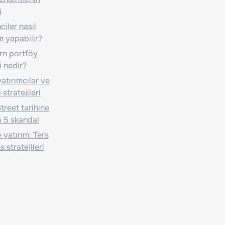
i
iler nasıl
m yapabilir?
n portföy
i nedir?
atırımcılar ve
 stratejileri
treet tarihine
 5 skandal
 yatırım: Ters
 stratejileri