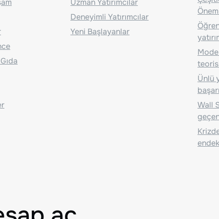
aşam
Uzman Yatırımcılar
Önem
Deneyimli Yatırımcılar
Öğrenc
r
Yeni Başlayanlar
yatırı
nce
Moder
 Gıda
teoris
Ünlü y
başarı
er
Wall S
geçen
Krizde
endeks
esap aç