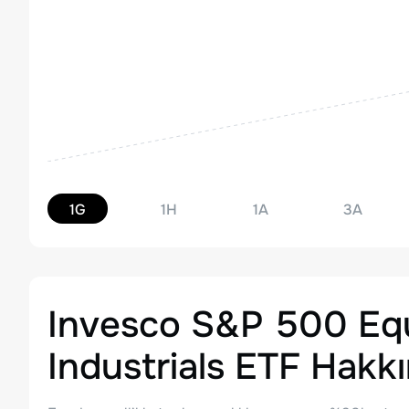
1G
1H
1A
3A
Invesco S&P 500 Eq
Industrials ETF
Hakkı