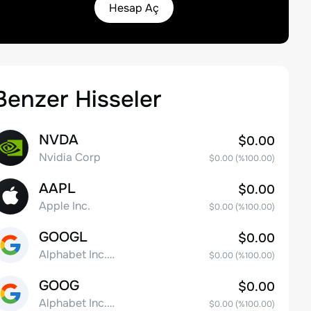
Hesap Aç
Benzer Hisseler
NVDA
$0.00
Nvidia Corp
$0.00
(%
100.00
)
AAPL
$0.00
Apple Inc.
$0.00
(%
100.00
)
GOOGL
$0.00
Alphabet Inc. Class A Common Stock
$0.00
(%
100.00
)
GOOG
$0.00
Alphabet Inc. Class C Capital Stock
$0.00
(%
100.00
)