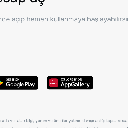
inde açıp hemen kullanmaya başlayabilirsi
ada yer alan bilgi, yorum ve öneriler yatırım danışmanlığı kapsamında de