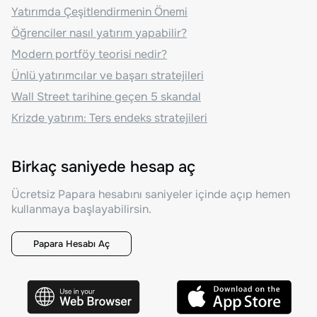
Yatırımda Çeşitlendirmenin Önemi
Öğrenciler nasıl yatırım yapabilir?
Modern portföy teorisi nedir?
Ünlü yatırımcılar ve başarı stratejileri
Wall Street tarihine geçen 5 skandal
Krizde yatırım: Ters endeks stratejileri
Birkaç saniyede hesap aç
Ücretsiz Papara hesabını saniyeler içinde açıp hemen
kullanmaya başlayabilirsin.
Papara Hesabı Aç