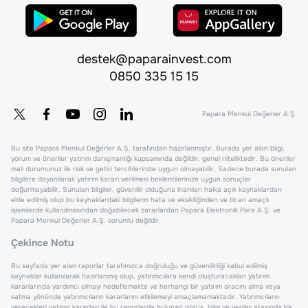
destek@paparainvest.com
0850 335 15 15
Papara Menkul Değerler A.Ş.
Bu site Papara Menkul Değerler A.Ş. tarafından hazırlanmıştır. Burada yer alan bilgi,
yorum ve öneriler yatırım danışmanlığı kapsamında değildir, genel niteliktedir. Bu öneriler
mali durumunuz ile risk ve getiri tercihlerinize uygun olmayabilir. Sadece burada sunulan
bilgilere dayanılarak yatırım kararı verilmesi beklentilerinize uygun sonuçlar
doğurmayabilir. Sunulan bilgiler, güvenilir olduğuna inanılan halka açık kaynaklardan
elde edilmiş olup bu kaynaklardaki bilgilerin hata ve eksikliğinden ve ticari amaçlı
işlemlerde kullanılmasından doğabilecek zararlardan Papara Elektronik Para A.Ş. ve
Papara Menkul Değerler A.Ş. sorumlu değildir.
Çekince Notu
Bu sayfada yer alan raporlar tarafımızca doğruluğu ve güvenilirliği kabul edilmiş
kaynaklar kullanılarak hazırlanmış olup, yatırımcılara kendi oluşturacakları yatırım
kararlarında yardımcı olmayı hedeflemekte ve herhangi bir yatırım aracını alma veya
satma yönünde yatırımcıların kararlarını etkilemeyi amaçlamamaktadır. Yatırımcıların
verecekleri yatırım kararları ile bu raporlarda bulunan görüş, bilgi ve veriler arasında bir