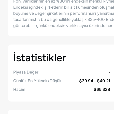
Fon, varlıklarının en az %80'ini endeksin menkul kıym
Endeksi içindeki şirketlerin bir alt kümesinden oluşma
büyüme ve değer şirketlerinin performansını yansıtma
tasarlanmıştır; bu da genellikle yaklaşık 325-400 Endek
gösterebilir çünkü endeksin varlık sayısı üzerinde her
İstatistikler
Piyasa Değeri
-
Günlük En Yüksek/Düşük
$39.94 - $40.21
Hacim
$65.32B