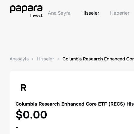
Ana Sayfa
Hisseler
Haberler
Anasayfa
Hisseler
Columbia Research Enhanced Co
R
Columbia Research Enhanced Core ETF
(
RECS
) Hi
$0.00
-