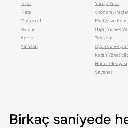
Tesla
Yapay Zeka
Meta
Otonom Araçla
Microsoft
Medya ve Eğle
Nvidia
Hazır Yemek Ve
Apple
Telekom
Amazon
Oyun ve E-spor
Kadın Yöneticil
Haber Medyası
Seyahat
Birkaç saniyede h