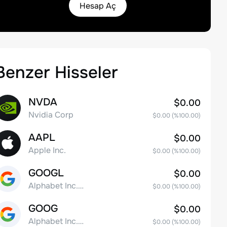
Hesap Aç
Benzer Hisseler
NVDA
$0.00
Nvidia Corp
$0.00
(%
100.00
)
AAPL
$0.00
Apple Inc.
$0.00
(%
100.00
)
GOOGL
$0.00
Alphabet Inc. Class A Common Stock
$0.00
(%
100.00
)
GOOG
$0.00
Alphabet Inc. Class C Capital Stock
$0.00
(%
100.00
)