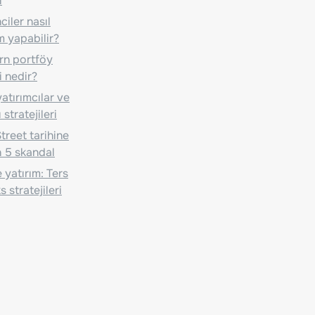
i
iler nasıl
m yapabilir?
n portföy
i nedir?
atırımcılar ve
 stratejileri
treet tarihine
 5 skandal
 yatırım: Ters
 stratejileri