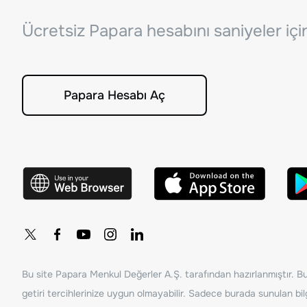
Ücretsiz Papara hesabını saniyeler iç
Papara Hesabı Aç
Bu site Papara Menkul Değerler A.Ş. tarafından hazırlanmıştır. Bur
getiri tercihlerinize uygun olmayabilir. Sadece burada sunulan bilg