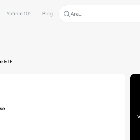
Yatırım 101
Blog
re ETF
sse
v