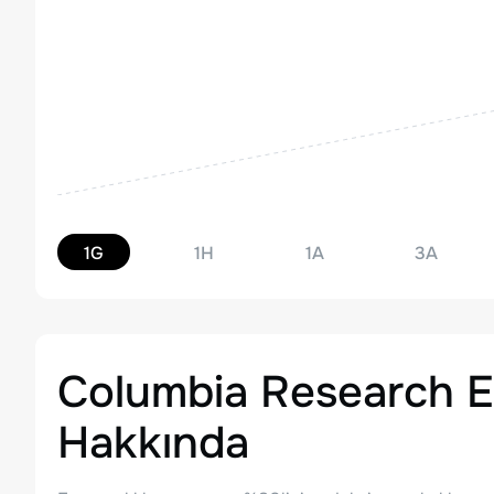
1G
1H
1A
3A
Columbia Research 
Hakkında