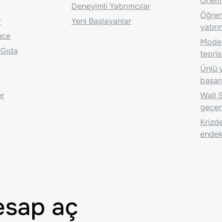
Önem
Deneyimli Yatırımcılar
Öğrenc
r
Yeni Başlayanlar
yatırı
nce
Moder
 Gıda
teoris
Ünlü y
başarı
er
Wall S
geçen
Krizde
endeks
esap aç