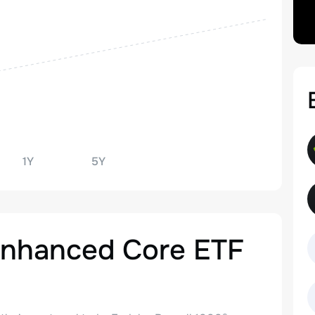
1Y
5Y
Enhanced Core ETF