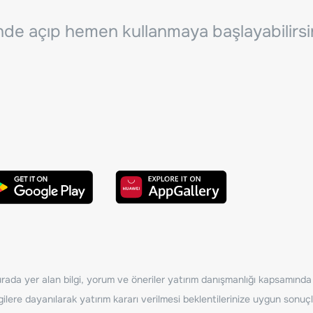
inde açıp hemen kullanmaya başlayabilirsi
ada yer alan bilgi, yorum ve öneriler yatırım danışmanlığı kapsamında de
ilere dayanılarak yatırım kararı verilmesi beklentilerinize uygun sonuçl