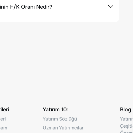
nin F/K Oranı Nedir?
leri
Yatırım 101
Blog
eri
Yatırım Sözlüğü
Yatır
Çeşit
aşam
Uzman Yatırımcılar