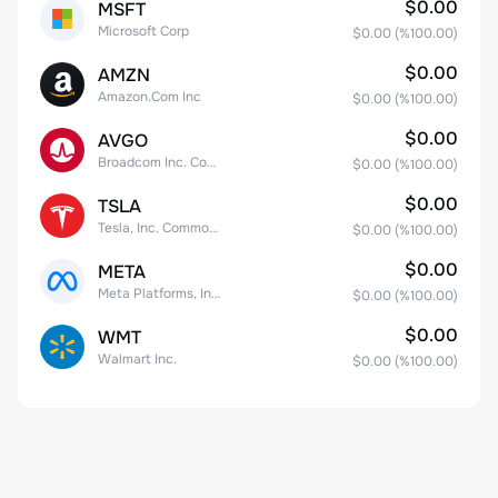
$0.00
MSFT
Microsoft Corp
$0.00
(%
100.00
)
$0.00
AMZN
Amazon.Com Inc
$0.00
(%
100.00
)
$0.00
AVGO
Broadcom Inc. Common Stock
$0.00
(%
100.00
)
$0.00
TSLA
Tesla, Inc. Common Stock
$0.00
(%
100.00
)
$0.00
META
Meta Platforms, Inc. Class A Common Stock
$0.00
(%
100.00
)
$0.00
WMT
Walmart Inc.
$0.00
(%
100.00
)