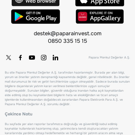
destek@paparainvest.com
0850 335 15 15
Papara Menkul Değerler A.Ş.
Bu site Papara Menkul Değerler A.Ş. tarafından hazırlanmıştır. Burada yer alan bilgi,
yorum ve öneriler yatırım danışmanlığı kapsamında değildir, genel niteliktedir. Bu öneriler
mali durumunuz ile risk ve getiri tercihlerinize uygun olmayabilir. Sadece burada sunulan
bilgilere dayanılarak yatırım kararı verilmesi beklentilerinize uygun sonuçlar
doğurmayabilir. Sunulan bilgiler, güvenilir olduğuna inanılan halka açık kaynaklardan
elde edilmiş olup bu kaynaklardaki bilgilerin hata ve eksikliğinden ve ticari amaçlı
işlemlerde kullanılmasından doğabilecek zararlardan Papara Elektronik Para A.Ş. ve
Papara Menkul Değerler A.Ş. sorumlu değildir.
Çekince Notu
Bu sayfada yer alan raporlar tarafımızca doğruluğu ve güvenilirliği kabul edilmiş
kaynaklar kullanılarak hazırlanmış olup, yatırımcılara kendi oluşturacakları yatırım
kararlarında yardımcı olmayı hedeflemekte ve herhangi bir yatırım aracını alma veya