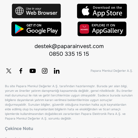
destek@paparainvest.com
0850 335 15 15
Papara Menkul Değerler A.Ş.
Bu site Papara Menkul Değerler A.Ş. tarafından hazırlanmıştır. Burada yer alan bilgi,
yorum ve öneriler yatırım danışmanlığı kapsamında değildir, genel niteliktedir. Bu öneriler
mali durumunuz ile risk ve getiri tercihlerinize uygun olmayabilir. Sadece burada sunulan
bilgilere dayanılarak yatırım kararı verilmesi beklentilerinize uygun sonuçlar
doğurmayabilir. Sunulan bilgiler, güvenilir olduğuna inanılan halka açık kaynaklardan
elde edilmiş olup bu kaynaklardaki bilgilerin hata ve eksikliğinden ve ticari amaçlı
işlemlerde kullanılmasından doğabilecek zararlardan Papara Elektronik Para A.Ş. ve
Papara Menkul Değerler A.Ş. sorumlu değildir.
Çekince Notu