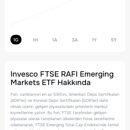
1G
1H
1A
3A
1Y
5Y
Invesco FTSE RAFI Emerging
Markets ETF
Hakkında
Fon, varlıklarının en az %90'ını, Amerikan Depo Sertifikaları
(ADR'ler) ve Küresel Depo Sertifikaları (GDR'ler) dahil
olmak üzere, gelişen piyasalardaki şirketlerin menkul
kıymetlerine yatırır. Bu fon, FTSE tarafından gelişen
piyasalar olarak tanımlanan ülkelerden hisse senetlerine
odaklanarak, FTSE Emerging Total Cap Endeksi'nde temsil