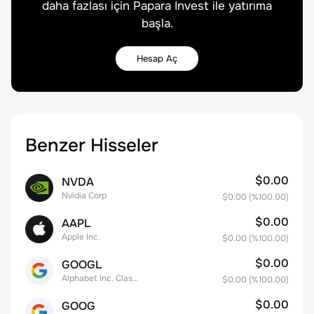
daha fazlası için Papara Invest ile yatırıma
başla.
Hesap Aç
Benzer Hisseler
$0.00
NVDA
Nvidia Corp
$0.00
(%
100.00
)
$0.00
AAPL
Apple Inc.
$0.00
(%
100.00
)
$0.00
GOOGL
Alphabet Inc. Class A Common Stock
$0.00
(%
100.00
)
$0.00
GOOG