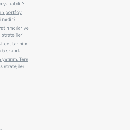
m yapabilir?
n portföy
i nedir?
atırımcılar ve
 stratejileri
treet tarihine
 5 skandal
 yatırım: Ters
 stratejileri