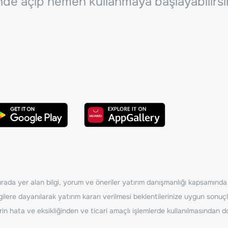
inde açıp hemen kullanmaya başlayabilirsi
ada yer alan bilgi, yorum ve öneriler yatırım danışmanlığı kapsamında de
ilere dayanılarak yatırım kararı verilmesi beklentilerinize uygun sonuçl
erin hata ve eksikliğinden ve ticari amaçlı işlemlerde kullanılmasında