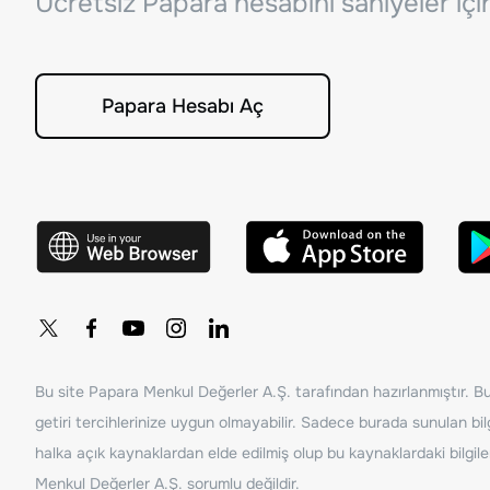
Ücretsiz Papara hesabını saniyeler iç
Papara Hesabı Aç
Bu site Papara Menkul Değerler A.Ş. tarafından hazırlanmıştır. Bur
getiri tercihlerinize uygun olmayabilir. Sadece burada sunulan bilg
halka açık kaynaklardan elde edilmiş olup bu kaynaklardaki bilgil
Menkul Değerler A.Ş. sorumlu değildir.