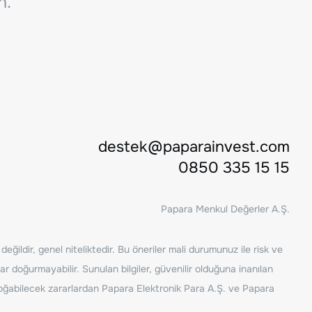
n.
destek@paparainvest.com
0850 335 15 15
Papara Menkul Değerler A.Ş.
ğildir, genel niteliktedir. Bu öneriler mali durumunuz ile risk ve
ar doğurmayabilir. Sunulan bilgiler, güvenilir olduğuna inanılan
n doğabilecek zararlardan Papara Elektronik Para A.Ş. ve Papara