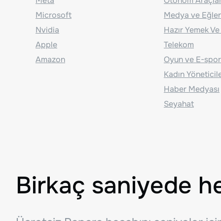
Meta
Otonom Araçla
Microsoft
Medya ve Eğle
Nvidia
Hazır Yemek Ve
Apple
Telekom
Amazon
Oyun ve E-spor
Kadın Yöneticil
Haber Medyası
Seyahat
Birkaç saniyede h