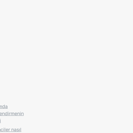
ımda
lendirmenin
i
iler nasıl