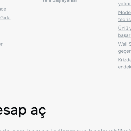
r
Yeni Başlayanlar
yatırı
nce
Moder
 Gıda
teoris
Ünlü y
başarı
er
Wall S
geçen
Krizde
endeks
esap aç