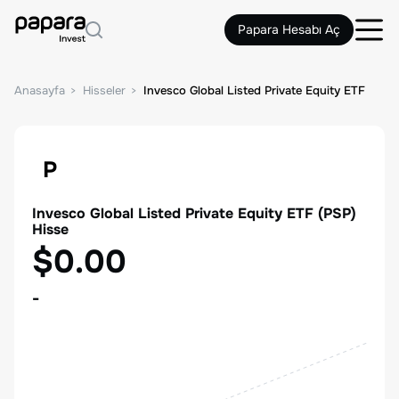
Papara Hesabı Aç
Anasayfa
Hisseler
Invesco Global Listed Private Equity ETF
P
Invesco Global Listed Private Equity ETF
(
PSP
)
Hisse
$0.00
-