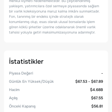
menkul kıymeti hedeflemektedir. Bu çeşitlendirilmiş
yaklaşım, yatırımcılara özel sermaye piyasasında sağlam
bir varlık koleksiyonuna maruz kalma imkânı sunmaktadır.
Fon, tanınmış bir endeks içinde stratejik olarak
konumlanmış olup, esas olarak ulusal borsalarda işlem
gören köklü şirketler üzerine odaklanarak önemli varlık
tahsisi yoluyla getiri maksimumizasyonuna adanmıştır.
İstatistikler
Piyasa Değeri
-
Günlük En Yüksek/Düşük
$67.53 - $67.89
Hacim
$4.68B
Açılış
$67.55
Önceki Kapanış
$56.81