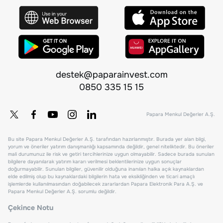
destek@paparainvest.com
0850 335 15 15
Papara Menkul Değerler A.Ş.
Bu site Papara Menkul Değerler A.Ş. tarafından hazırlanmıştır. Burada yer alan bilgi,
yorum ve öneriler yatırım danışmanlığı kapsamında değildir, genel niteliktedir. Bu öneriler
mali durumunuz ile risk ve getiri tercihlerinize uygun olmayabilir. Sadece burada sunulan
bilgilere dayanılarak yatırım kararı verilmesi beklentilerinize uygun sonuçlar
doğurmayabilir. Sunulan bilgiler, güvenilir olduğuna inanılan halka açık kaynaklardan
elde edilmiş olup bu kaynaklardaki bilgilerin hata ve eksikliğinden ve ticari amaçlı
işlemlerde kullanılmasından doğabilecek zararlardan Papara Elektronik Para A.Ş. ve
Papara Menkul Değerler A.Ş. sorumlu değildir.
Çekince Notu