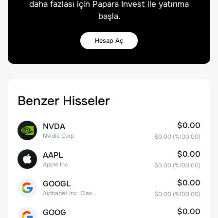
daha fazlası için Papara Invest ile yatırıma
başla.
Hesap Aç
Benzer Hisseler
$0.00
NVDA
Nvidia Corp
$0.00
(%
100.00
)
$0.00
AAPL
Apple Inc.
$0.00
(%
100.00
)
$0.00
GOOGL
Alphabet Inc. Class A Common Stock
$0.00
(%
100.00
)
$0.00
GOOG