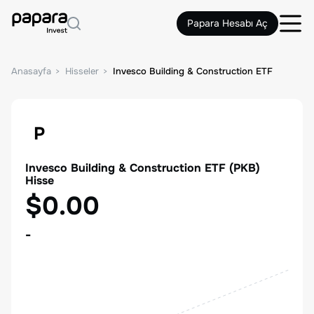
Papara Hesabı Aç
Anasayfa
Hisseler
Invesco Building & Construction ETF
P
Invesco Building & Construction ETF
(
PKB
)
Hisse
$0.00
-