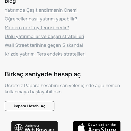
Blog
Yatırımda Çeşitlendirmenin Önemi
Öğrenciler nasıl yatırım yapabilir?
Modern portföy teorisi nedir?
Ünlü yatırımcılar ve başarı stratejileri
Wall Street tarihine geçen 5 skandal
Krizde yatırım: Ters endeks stratejileri
Birkaç saniyede hesap aç
Ücretsiz Papara hesabını saniyeler içinde açıp hemen
kullanmaya başlayabilirsin.
Papara Hesabı Aç