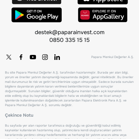
destek@paparainvest.com
0850 335 15 15
Papara Menkul Değerler A.Ş.
Bu site Papara Menkul Değerler A.Ş. tarafından hazırlanmıştır. Burada yer alan bilgi,
yorum ve öneriler yatırım danışmanlığı kapsamında değildir, genel niteliktedir. Bu öneriler
mali durumunuz ile risk ve getiri tercihlerinize uygun olmayabilir. Sadece burada sunulan
bilgilere dayanılarak yatırım kararı verilmesi beklentilerinize uygun sonuçlar
doğurmayabilir. Sunulan bilgiler, güvenilir olduğuna inanılan halka açık kaynaklardan
elde edilmiş olup bu kaynaklardaki bilgilerin hata ve eksikliğinden ve ticari amaçlı
işlemlerde kullanılmasından doğabilecek zararlardan Papara Elektronik Para A.Ş. ve
Papara Menkul Değerler A.Ş. sorumlu değildir.
Çekince Notu
Bu sayfada yer alan raporlar tarafımızca doğruluğu ve güvenilirliği kabul edilmiş
kaynaklar kullanılarak hazırlanmış olup, yatırımcılara kendi oluşturacakları yatırım
kararlarında yardımcı olmayı hedeflemekte ve herhangi bir yatırım aracını alma veya