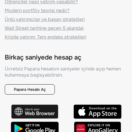
Öğrenciler nasıl yatırım yapabilir?
Modern portföy teorisi nedir?
Ünlü yatırımcılar ve başarı stratejileri
Wall Street tarihine geçen 5 skandal
Krizde yatırım: Ters endeks stratejileri
Birkaç saniyede hesap aç
Ücretsiz Papara hesabını saniyeler içinde açıp hemen
kullanmaya başlayabilirsin.
Papara Hesabı Aç