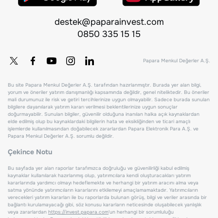
destek@paparainvest.com
0850 335 15 15
Papara Menkul Değerler A.Ş.
Bu site Papara Menkul Değerler A.Ş. tarafından hazırlanmıştır. Burada yer alan bilgi,
yorum ve öneriler yatırım danışmanlığı kapsamında değildir, genel niteliktedir. Bu öneriler
mali durumunuz ile risk ve getiri tercihlerinize uygun olmayabilir. Sadece burada sunulan
bilgilere dayanılarak yatırım kararı verilmesi beklentilerinize uygun sonuçlar
doğurmayabilir. Sunulan bilgiler, güvenilir olduğuna inanılan halka açık kaynaklardan
elde edilmiş olup bu kaynaklardaki bilgilerin hata ve eksikliğinden ve ticari amaçlı
işlemlerde kullanılmasından doğabilecek zararlardan Papara Elektronik Para A.Ş. ve
Papara Menkul Değerler A.Ş. sorumlu değildir.
Çekince Notu
Bu sayfada yer alan raporlar tarafımızca doğruluğu ve güvenilirliği kabul edilmiş
kaynaklar kullanılarak hazırlanmış olup, yatırımcılara kendi oluşturacakları yatırım
kararlarında yardımcı olmayı hedeflemekte ve herhangi bir yatırım aracını alma veya
satma yönünde yatırımcıların kararlarını etkilemeyi amaçlamamaktadır. Yatırımcıların
verecekleri yatırım kararları ile bu raporlarda bulunan görüş, bilgi ve veriler arasında bir
bağlantı kurulamayacağı gibi, söz konusu kararların neticesinde oluşabilecek yanlışlık
veya zararlardan
https://invest.papara.com
'un herhangi bir sorumluluğu