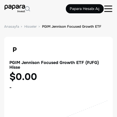
Papara Hesabı Aç
Anasayfa
Hisseler
PGIM Jennison Focused Growth ETF
P
PGIM Jennison Focused Growth ETF
(
PJFG
)
Hisse
$0.00
-