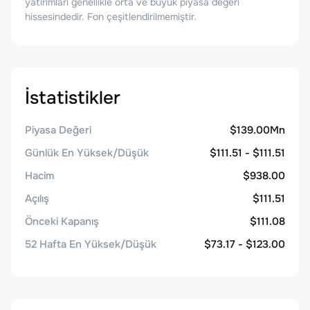
yatırımları genellikle orta ve büyük piyasa değeri
hissesindedir. Fon çeşitlendirilmemiştir.
İstatistikler
Piyasa Değeri
$139.00Mn
Günlük En Yüksek/Düşük
$111.51 - $111.51
Hacim
$938.00
Açılış
$111.51
Önceki Kapanış
$111.08
52 Hafta En Yüksek/Düşük
$73.17 - $123.00