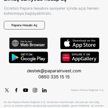
Ücretsiz Papara hesabını saniyeler içinde açıp hemen
kullanmaya başlayabilirsin.
Papara Hesabı Aç
destek@paparainvest.com
0850 335 15 15
Papara Menkul Değerler A.Ş.
Bu site Papara Menkul Değerler A.Ş. tarafından hazırlanmıştır. Burada yer alan bilgi,
yorum ve öneriler yatırım danışmanlığı kapsamında değildir, genel niteliktedir. Bu öneriler