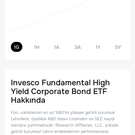
1G
1H
1A
3A
1Y
5Y
Invesco Fundamental High
Yield Corporate Bond ETF
Hakkında
Fon, varlıklarının en az %80'ini yüksek getirili kurumsal
tahvillere, özellikle ABD doları cinsinden ve SEC kaydı
olanlara yatırmaktadır. Research Affiliates, LLC, yüksek
getirili kurumsal tahvil endekslerinin performansına