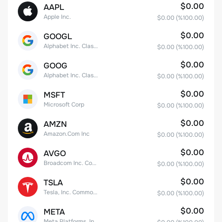
$0.00
AAPL
Apple Inc.
$0.00
(%
100.00
)
$0.00
GOOGL
Alphabet Inc. Class A Common Stock
$0.00
(%
100.00
)
$0.00
GOOG
Alphabet Inc. Class C Capital Stock
$0.00
(%
100.00
)
$0.00
MSFT
Microsoft Corp
$0.00
(%
100.00
)
$0.00
AMZN
Amazon.Com Inc
$0.00
(%
100.00
)
$0.00
AVGO
Broadcom Inc. Common Stock
$0.00
(%
100.00
)
$0.00
TSLA
Tesla, Inc. Common Stock
$0.00
(%
100.00
)
$0.00
META
Meta Platforms, Inc. Class A Common Stock