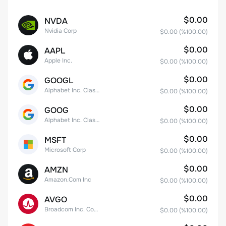
$0.00
NVDA
Nvidia Corp
$0.00
(%
100.00
)
$0.00
AAPL
Apple Inc.
$0.00
(%
100.00
)
$0.00
GOOGL
Alphabet Inc. Class A Common Stock
$0.00
(%
100.00
)
$0.00
GOOG
Alphabet Inc. Class C Capital Stock
$0.00
(%
100.00
)
$0.00
MSFT
Microsoft Corp
$0.00
(%
100.00
)
$0.00
AMZN
Amazon.Com Inc
$0.00
(%
100.00
)
$0.00
AVGO
Broadcom Inc. Common Stock
$0.00
(%
100.00
)