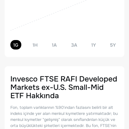
1G
1H
1A
3A
1Y
5Y
Invesco FTSE RAFI Developed
Markets ex-U.S. Small-Mid
ETF
Hakkında
Fon, toplam varlıklarının %90'ından fazlasını belirli bir alt
indeks içinde yer alan menkul kıymetlere yatırmaktadır; bu
menkul kıymetler "gelişmiş" olarak sınıflandırılan küçük ve
orta büyüklükteki şirketleri içermektedir. Bu fon, FTSE'nin