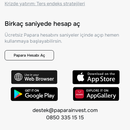
Krizde yatırım: Ters endeks stratejileri
Birkaç saniyede hesap aç
Ücretsiz Papara hesabını saniyeler içinde açıp hemen
kullanmaya başlayabilirsin.
Papara Hesabı Aç
destek@paparainvest.com
0850 335 15 15