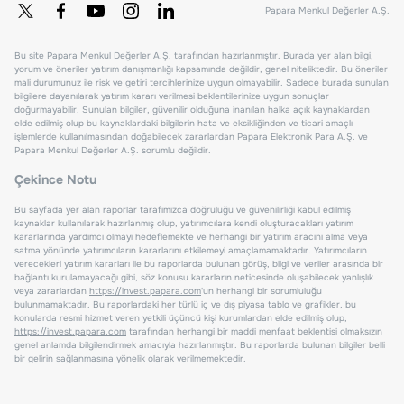
Papara Menkul Değerler A.Ş.
Bu site Papara Menkul Değerler A.Ş. tarafından hazırlanmıştır. Burada yer alan bilgi,
yorum ve öneriler yatırım danışmanlığı kapsamında değildir, genel niteliktedir. Bu öneriler
mali durumunuz ile risk ve getiri tercihlerinize uygun olmayabilir. Sadece burada sunulan
bilgilere dayanılarak yatırım kararı verilmesi beklentilerinize uygun sonuçlar
doğurmayabilir. Sunulan bilgiler, güvenilir olduğuna inanılan halka açık kaynaklardan
elde edilmiş olup bu kaynaklardaki bilgilerin hata ve eksikliğinden ve ticari amaçlı
işlemlerde kullanılmasından doğabilecek zararlardan Papara Elektronik Para A.Ş. ve
Papara Menkul Değerler A.Ş. sorumlu değildir.
Çekince Notu
Bu sayfada yer alan raporlar tarafımızca doğruluğu ve güvenilirliği kabul edilmiş
kaynaklar kullanılarak hazırlanmış olup, yatırımcılara kendi oluşturacakları yatırım
kararlarında yardımcı olmayı hedeflemekte ve herhangi bir yatırım aracını alma veya
satma yönünde yatırımcıların kararlarını etkilemeyi amaçlamamaktadır. Yatırımcıların
verecekleri yatırım kararları ile bu raporlarda bulunan görüş, bilgi ve veriler arasında bir
bağlantı kurulamayacağı gibi, söz konusu kararların neticesinde oluşabilecek yanlışlık
veya zararlardan
https://invest.papara.com
'un herhangi bir sorumluluğu
bulunmamaktadır. Bu raporlardaki her türlü iç ve dış piyasa tablo ve grafikler, bu
konularda resmi hizmet veren yetkili üçüncü kişi kurumlardan elde edilmiş olup,
https://invest.papara.com
tarafından herhangi bir maddi menfaat beklentisi olmaksızın
genel anlamda bilgilendirmek amacıyla hazırlanmıştır. Bu raporlarda bulunan bilgiler belli
bir gelirin sağlanmasına yönelik olarak verilmemektedir.