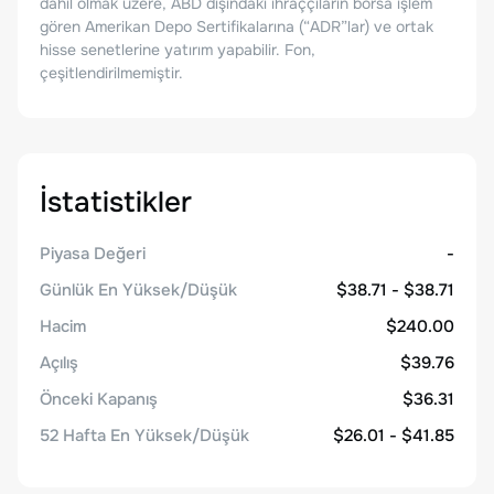
dahil olmak üzere, ABD dışındaki ihraççıların borsa işlem
gören Amerikan Depo Sertifikalarına (“ADR”lar) ve ortak
hisse senetlerine yatırım yapabilir. Fon,
çeşitlendirilmemiştir.
İstatistikler
Piyasa Değeri
-
Günlük En Yüksek/Düşük
$38.71 - $38.71
Hacim
$240.00
Açılış
$39.76
Önceki Kapanış
$36.31
52 Hafta En Yüksek/Düşük
$26.01 - $41.85