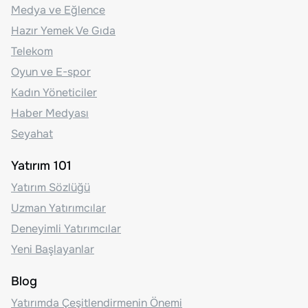
Medya ve Eğlence
Hazır Yemek Ve Gıda
Telekom
Oyun ve E-spor
Kadın Yöneticiler
Haber Medyası
Seyahat
Yatırım 101
Yatırım Sözlüğü
Uzman Yatırımcılar
Deneyimli Yatırımcılar
Yeni Başlayanlar
Blog
Yatırımda Çeşitlendirmenin Önemi