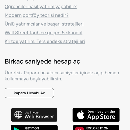
Öğrenciler nasıl yatırım yapabilir?
Modern portföy teorisi nedir?
Ünlü yatırımcılar ve başarı stratejileri
Wall Street tarihine geçen 5 skandal
Krizde yatırım: Ters endeks stratejileri
Birkaç saniyede hesap aç
Ücretsiz Papara hesabını saniyeler içinde açıp hemen
kullanmaya başlayabilirsin.
Papara Hesabı Aç