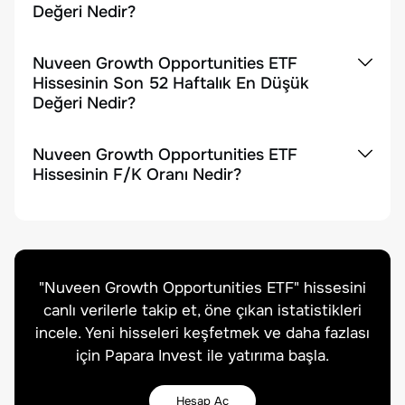
Değeri Nedir?
Nuveen Growth Opportunities ETF
Hissesinin Son 52 Haftalık En Düşük
Değeri Nedir?
Nuveen Growth Opportunities ETF
Hissesinin F/K Oranı Nedir?
"
Nuveen Growth Opportunities ETF
" hissesini
canlı verilerle takip et, öne çıkan istatistikleri
incele. Yeni hisseleri keşfetmek ve daha fazlası
için Papara Invest ile yatırıma başla.
Hesap Aç