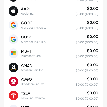
$0.00
(%
100.00
)
$0.00
AAPL
Apple Inc.
$0.00
(%
100.00
)
$0.00
GOOGL
Alphabet Inc. Class A Common Stock
$0.00
(%
100.00
)
$0.00
GOOG
Alphabet Inc. Class C Capital Stock
$0.00
(%
100.00
)
$0.00
MSFT
Microsoft Corp
$0.00
(%
100.00
)
$0.00
AMZN
Amazon.Com Inc
$0.00
(%
100.00
)
$0.00
AVGO
Broadcom Inc. Common Stock
$0.00
(%
100.00
)
$0.00
TSLA
Tesla, Inc. Common Stock
$0.00
(%
100.00
)