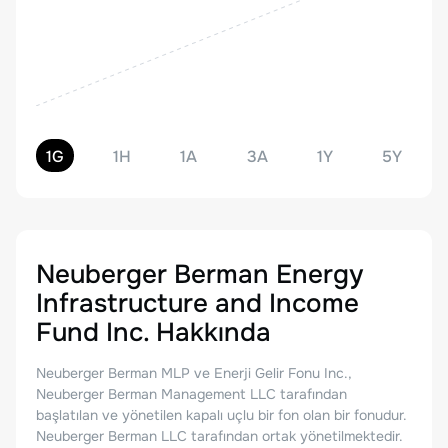
1G
1H
1A
3A
1Y
5Y
Neuberger Berman Energy
Infrastructure and Income
Fund Inc.
Hakkında
Neuberger Berman MLP ve Enerji Gelir Fonu Inc.,
Neuberger Berman Management LLC tarafından
başlatılan ve yönetilen kapalı uçlu bir fon olan bir fonudur.
Neuberger Berman LLC tarafından ortak yönetilmektedir.