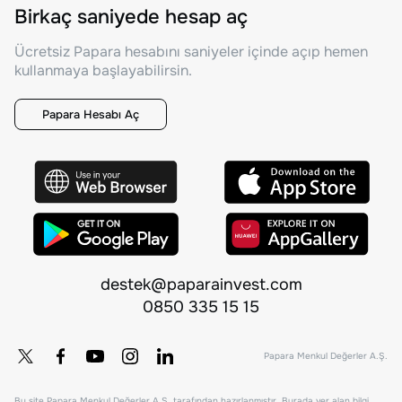
Birkaç saniyede hesap aç
Ücretsiz Papara hesabını saniyeler içinde açıp hemen
kullanmaya başlayabilirsin.
Papara Hesabı Aç
destek@paparainvest.com
0850 335 15 15
Papara Menkul Değerler A.Ş.
Bu site Papara Menkul Değerler A.Ş. tarafından hazırlanmıştır. Burada yer alan bilgi,