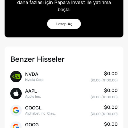
daha fazlası için Papara Invest ile yatırıma
başla.
Hesap Aç
Benzer Hisseler
$0.00
NVDA
Nvidia Corp
$0.00
(%
100.00
)
$0.00
AAPL
Apple Inc.
$0.00
(%
100.00
)
$0.00
GOOGL
Alphabet Inc. Class A Common Stock
$0.00
(%
100.00
)
$0.00
GOOG