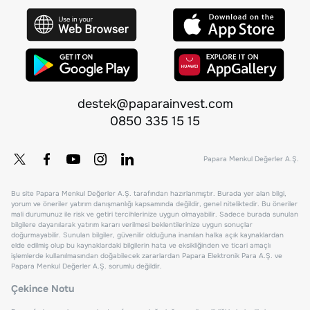
destek@paparainvest.com
0850 335 15 15
Papara Menkul Değerler A.Ş.
Bu site Papara Menkul Değerler A.Ş. tarafından hazırlanmıştır. Burada yer alan bilgi,
yorum ve öneriler yatırım danışmanlığı kapsamında değildir, genel niteliktedir. Bu öneriler
mali durumunuz ile risk ve getiri tercihlerinize uygun olmayabilir. Sadece burada sunulan
bilgilere dayanılarak yatırım kararı verilmesi beklentilerinize uygun sonuçlar
doğurmayabilir. Sunulan bilgiler, güvenilir olduğuna inanılan halka açık kaynaklardan
elde edilmiş olup bu kaynaklardaki bilgilerin hata ve eksikliğinden ve ticari amaçlı
işlemlerde kullanılmasından doğabilecek zararlardan Papara Elektronik Para A.Ş. ve
Papara Menkul Değerler A.Ş. sorumlu değildir.
Çekince Notu