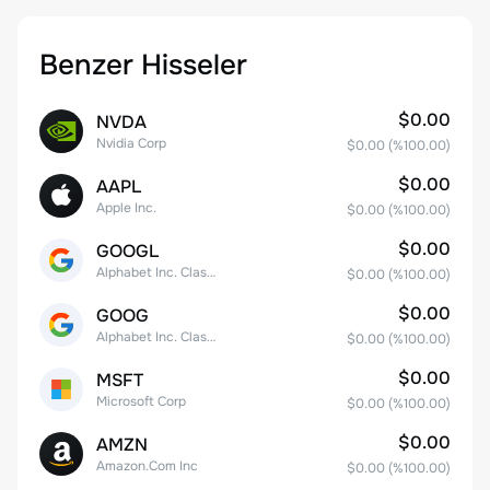
Benzer Hisseler
$0.00
NVDA
Nvidia Corp
$0.00
(%
100.00
)
$0.00
AAPL
Apple Inc.
$0.00
(%
100.00
)
$0.00
GOOGL
Alphabet Inc. Class A Common Stock
$0.00
(%
100.00
)
$0.00
GOOG
Alphabet Inc. Class C Capital Stock
$0.00
(%
100.00
)
$0.00
MSFT
Microsoft Corp
$0.00
(%
100.00
)
$0.00
AMZN
Amazon.Com Inc
$0.00
(%
100.00
)