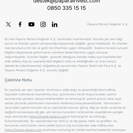
destek@paparainvest.com
0850 335 15 15
Papara Menkul Değerler A.Ş.
Bu site Papara Menkul Değerler A.Ş. tarafından hazırlanmıştır. Burada yer alan bilgi,
yorum ve öneriler yatırım danışmanlığı kapsamında değildir, genel niteliktedir. Bu öneriler
mali durumunuz ile risk ve getiri tercihlerinize uygun olmayabilir. Sadece burada sunulan
bilgilere dayanılarak yatırım kararı verilmesi beklentilerinize uygun sonuçlar
doğurmayabilir. Sunulan bilgiler, güvenilir olduğuna inanılan halka açık kaynaklardan
elde edilmiş olup bu kaynaklardaki bilgilerin hata ve eksikliğinden ve ticari amaçlı
işlemlerde kullanılmasından doğabilecek zararlardan Papara Elektronik Para A.Ş. ve
Papara Menkul Değerler A.Ş. sorumlu değildir.
Çekince Notu
Bu sayfada yer alan raporlar tarafımızca doğruluğu ve güvenilirliği kabul edilmiş
kaynaklar kullanılarak hazırlanmış olup, yatırımcılara kendi oluşturacakları yatırım
kararlarında yardımcı olmayı hedeflemekte ve herhangi bir yatırım aracını alma veya
satma yönünde yatırımcıların kararlarını etkilemeyi amaçlamamaktadır. Yatırımcıların
verecekleri yatırım kararları ile bu raporlarda bulunan görüş, bilgi ve veriler arasında bir
bağlantı kurulamayacağı gibi, söz konusu kararların neticesinde oluşabilecek yanlışlık
veya zararlardan
https://invest.papara.com
'un herhangi bir sorumluluğu
bulunmamaktadır. Bu raporlardaki her türlü iç ve dış piyasa tablo ve grafikler, bu
konularda resmi hizmet veren yetkili üçüncü kişi kurumlardan elde edilmiş olup,
https://invest.papara.com
tarafından herhangi bir maddi menfaat beklentisi olmaksızın