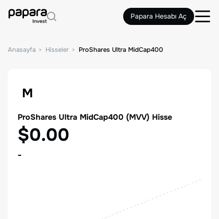
Papara Hesabı Aç
Anasayfa
Hisseler
ProShares Ultra MidCap400
M
ProShares Ultra MidCap400
(
MVV
) Hisse
$0.00
-