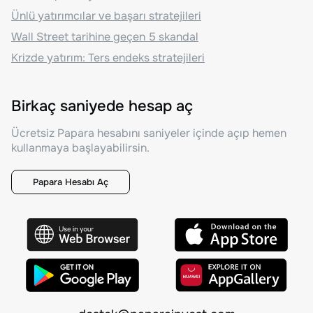
Ünlü yatırımcılar ve başarı stratejileri
Wall Street tarihine geçen 5 skandal
Krizde yatırım: Ters endeks stratejileri
Birkaç saniyede hesap aç
Ücretsiz Papara hesabını saniyeler içinde açıp hemen
kullanmaya başlayabilirsin.
Papara Hesabı Aç