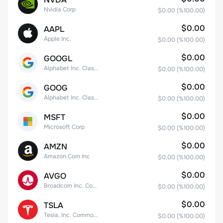
Nvidia Corp
$0.00
(%
100.00
)
$0.00
AAPL
Apple Inc.
$0.00
(%
100.00
)
$0.00
GOOGL
Alphabet Inc. Class A Common Stock
$0.00
(%
100.00
)
$0.00
GOOG
Alphabet Inc. Class C Capital Stock
$0.00
(%
100.00
)
$0.00
MSFT
Microsoft Corp
$0.00
(%
100.00
)
$0.00
AMZN
Amazon.Com Inc
$0.00
(%
100.00
)
$0.00
AVGO
Broadcom Inc. Common Stock
$0.00
(%
100.00
)
$0.00
TSLA
Tesla, Inc. Common Stock
$0.00
(%
100.00
)