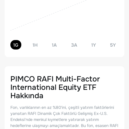
1G
1H
1A
3A
1Y
5Y
PIMCO RAFI Multi-Factor
International Equity ETF
Hakkında
Fon, varlıklarının en az %80'ini, çeşitli yatırım faktörlerini
yansıtan RAFI Dinamik Çok Faktörlü Gelişmiş Ex-U.S.
Endeksi'nde menkul kıymetlere yatırarak yatırım
hedeflerine ulaşmayı amaçlamaktadır. Bu fon, esasen RAFI