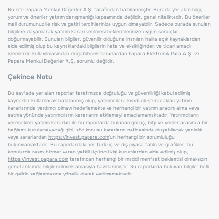
Bu site Papara Menkul Değerler A.Ş. tarafından hazırlanmıştır. Burada yer alan bilgi,
yorum ve öneriler yatırım danışmanlığı kapsamında değildir, genel niteliktedir. Bu öneriler
mali durumunuz ile risk ve getiri tercihlerinize uygun olmayabilir. Sadece burada sunulan
bilgilere dayanılarak yatırım kararı verilmesi beklentilerinize uygun sonuçlar
doğurmayabilir. Sunulan bilgiler, güvenilir olduğuna inanılan halka açık kaynaklardan
elde edilmiş olup bu kaynaklardaki bilgilerin hata ve eksikliğinden ve ticari amaçlı
işlemlerde kullanılmasından doğabilecek zararlardan Papara Elektronik Para A.Ş. ve
Papara Menkul Değerler A.Ş. sorumlu değildir.
Çekince Notu
Bu sayfada yer alan raporlar tarafımızca doğruluğu ve güvenilirliği kabul edilmiş
kaynaklar kullanılarak hazırlanmış olup, yatırımcılara kendi oluşturacakları yatırım
kararlarında yardımcı olmayı hedeflemekte ve herhangi bir yatırım aracını alma veya
satma yönünde yatırımcıların kararlarını etkilemeyi amaçlamamaktadır. Yatırımcıların
verecekleri yatırım kararları ile bu raporlarda bulunan görüş, bilgi ve veriler arasında bir
bağlantı kurulamayacağı gibi, söz konusu kararların neticesinde oluşabilecek yanlışlık
veya zararlardan
https://invest.papara.com
'un herhangi bir sorumluluğu
bulunmamaktadır. Bu raporlardaki her türlü iç ve dış piyasa tablo ve grafikler, bu
konularda resmi hizmet veren yetkili üçüncü kişi kurumlardan elde edilmiş olup,
https://invest.papara.com
tarafından herhangi bir maddi menfaat beklentisi olmaksızın
genel anlamda bilgilendirmek amacıyla hazırlanmıştır. Bu raporlarda bulunan bilgiler belli
bir gelirin sağlanmasına yönelik olarak verilmemektedir.