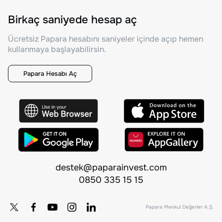
Birkaç saniyede hesap aç
Ücretsiz Papara hesabını saniyeler içinde açıp hemen
kullanmaya başlayabilirsin.
Papara Hesabı Aç
destek@paparainvest.com
0850 335 15 15
Papara Menkul Değerler A.Ş.