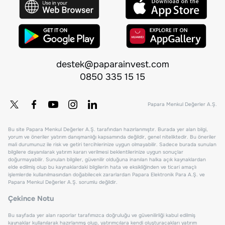
destek@paparainvest.com
0850 335 15 15
Papara Menkul Değerler A.Ş.
Bu site Papara Menkul Değerler A.Ş. tarafından hazırlanmıştır. Burada yer alan bilgi,
yorum ve öneriler yatırım danışmanlığı kapsamında değildir, genel niteliktedir. Bu öneriler
mali durumunuz ile risk ve getiri tercihlerinize uygun olmayabilir. Sadece burada sunulan
bilgilere dayanılarak yatırım kararı verilmesi beklentilerinize uygun sonuçlar
doğurmayabilir. Sunulan bilgiler, güvenilir olduğuna inanılan halka açık kaynaklardan
elde edilmiş olup bu kaynaklardaki bilgilerin hata ve eksikliğinden ve ticari amaçlı
işlemlerde kullanılmasından doğabilecek zararlardan Papara Elektronik Para A.Ş. ve
Papara Menkul Değerler A.Ş. sorumlu değildir.
Çekince Notu
Bu sayfada yer alan raporlar tarafımızca doğruluğu ve güvenilirliği kabul edilmiş
kaynaklar kullanılarak hazırlanmış olup, yatırımcılara kendi oluşturacakları yatırım