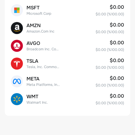
$0.00
MSFT
Microsoft Corp
$0.00
(%
100.00
)
$0.00
AMZN
Amazon.Com Inc
$0.00
(%
100.00
)
$0.00
AVGO
Broadcom Inc. Common Stock
$0.00
(%
100.00
)
$0.00
TSLA
Tesla, Inc. Common Stock
$0.00
(%
100.00
)
$0.00
META
Meta Platforms, Inc. Class A Common Stock
$0.00
(%
100.00
)
$0.00
WMT
Walmart Inc.
$0.00
(%
100.00
)