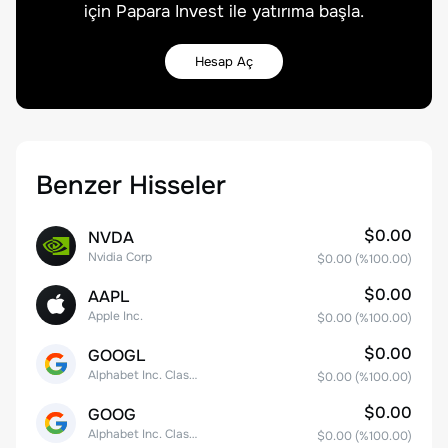
için Papara Invest ile yatırıma başla.
Hesap Aç
Benzer Hisseler
$0.00
NVDA
Nvidia Corp
$0.00
(%
100.00
)
$0.00
AAPL
Apple Inc.
$0.00
(%
100.00
)
$0.00
GOOGL
Alphabet Inc. Class A Common Stock
$0.00
(%
100.00
)
$0.00
GOOG
Alphabet Inc. Class C Capital Stock
$0.00
(%
100.00
)