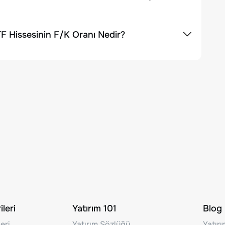
F Hissesinin F/K Oranı Nedir?
leri
Yatırım 101
Blog
eri
Yatırım Sözlüğü
Yatır