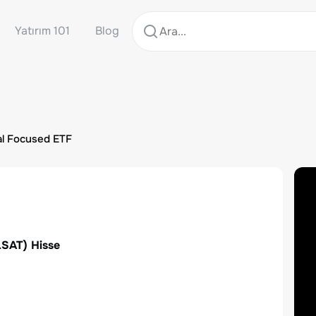
Yatırım 101
Blog
al Focused ETF
LSAT
) Hisse