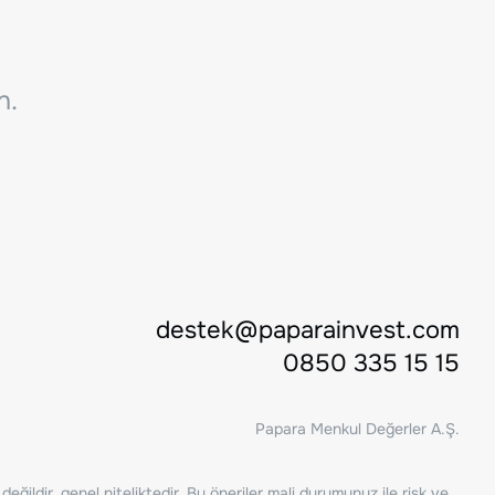
n.
destek@paparainvest.com
0850 335 15 15
Papara Menkul Değerler A.Ş.
ğildir, genel niteliktedir. Bu öneriler mali durumunuz ile risk ve