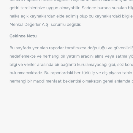
getiri tercihlerinize uygun olmayabilir. Sadece burada sunulan bilg
halka açık kaynaklardan elde edilmiş olup bu kaynaklardaki bilgil
Menkul Değerler A.Ş. sorumlu değildir.
Çekince Notu
Bu sayfada yer alan raporlar tarafımızca doğruluğu ve güvenilirliği
hedeflemekte ve herhangi bir yatırım aracını alma veya satma yönü
bilgi ve veriler arasında bir bağlantı kurulamayacağı gibi, söz ko
bulunmamaktadır. Bu raporlardaki her türlü iç ve dış piyasa tablo 
herhangi bir maddi menfaat beklentisi olmaksızın genel anlamda bil