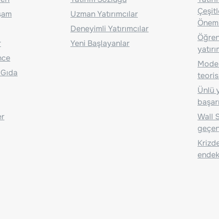
Çeşit
aşam
Uzman Yatırımcılar
Önem
Deneyimli Yatırımcılar
Öğrenc
r
Yeni Başlayanlar
yatırı
nce
Moder
 Gıda
teoris
Ünlü y
başarı
er
Wall S
geçen
Krizde
endeks