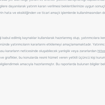
ilere dayanılarak yatırım kararı verilmesi beklentilerinize uygun sonuçl
erin hata ve eksikliğinden ve ticari amaçlı işlemlerde kullanılmasında
 kabul edilmiş kaynaklar kullanılarak hazırlanmış olup, yatırımcılara ke
nde yatırımcıların kararlarını etkilemeyi amaçlamamaktadır. Yatırımcıla
nusu kararların neticesinde oluşabilecek yanlışlık veya zararlardan
http
ve grafikler, bu konularda resmi hizmet veren yetkili üçüncü kişi kurum
gilendirmek amacıyla hazırlanmıştır. Bu raporlarda bulunan bilgiler bell