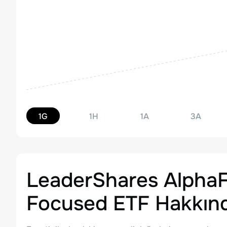
1G
1H
1A
3A
LeaderShares AlphaFa
Focused ETF
Hakkın