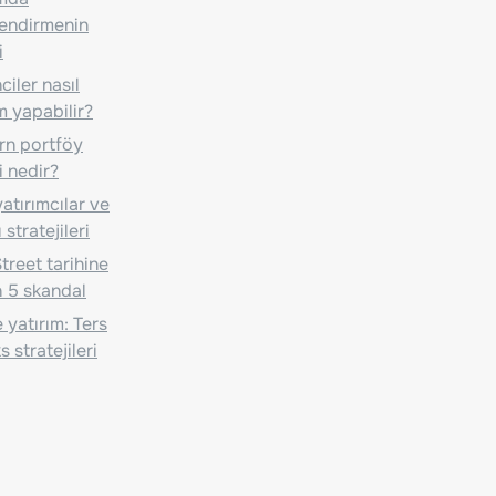
lendirmenin
i
iler nasıl
m yapabilir?
n portföy
i nedir?
atırımcılar ve
 stratejileri
treet tarihine
 5 skandal
 yatırım: Ters
 stratejileri