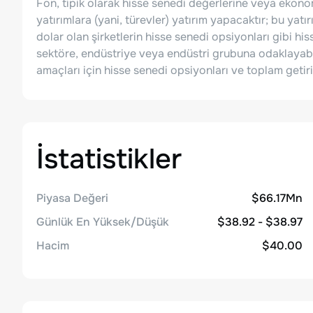
Fon, tipik olarak hisse senedi değerlerine veya ekono
yatırımlara (yani, türevler) yatırım yapacaktır; bu yatır
dolar olan şirketlerin hisse senedi opsiyonları gibi hiss
sektöre, endüstriye veya endüstri grubuna odaklayabi
amaçları için hisse senedi opsiyonları ve toplam getiri 
İstatistikler
Piyasa Değeri
$66.17Mn
Günlük En Yüksek/Düşük
$38.92 - $38.97
Hacim
$40.00