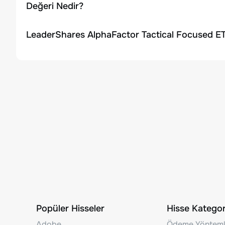
Değeri Nedir?
LeaderShares AlphaFactor Tactical Focused ET
Popüler Hisseler
Hisse Kategori
Adobe
Ödeme Yönteml