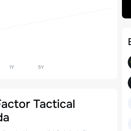
1Y
5Y
ctor Tactical
da