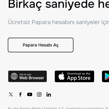
Birkaç saniyede h
Ücretsiz Papara hesabını saniyeler iç
Papara Hesabı Aç
Bu site Papara Menkul Değerler A.Ş. tarafından hazırlanmıştır. Bur