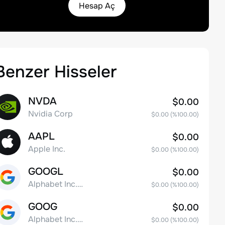
Hesap Aç
Benzer Hisseler
NVDA
$0.00
Nvidia Corp
$0.00
(%
100.00
)
AAPL
$0.00
Apple Inc.
$0.00
(%
100.00
)
GOOGL
$0.00
Alphabet Inc. Class A Common Stock
$0.00
(%
100.00
)
GOOG
$0.00
Alphabet Inc. Class C Capital Stock
$0.00
(%
100.00
)