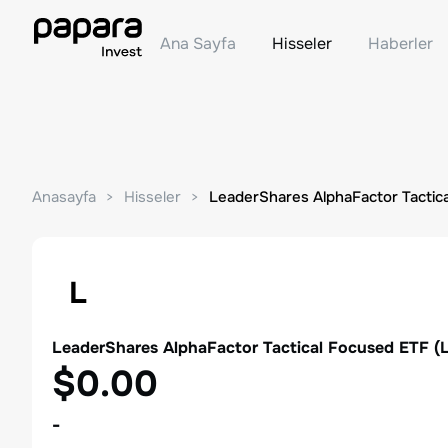
Ana Sayfa
Hisseler
Haberler
Anasayfa
Hisseler
LeaderShares AlphaFactor Tactic
L
LeaderShares AlphaFactor Tactical Focused ETF
(
$0.00
-