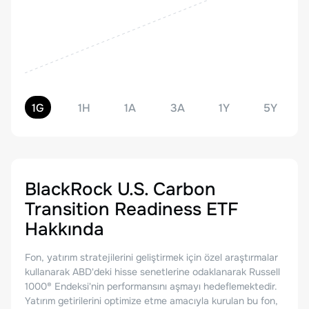
1G
1H
1A
3A
1Y
5Y
BlackRock U.S. Carbon
Transition Readiness ETF
Hakkında
Fon, yatırım stratejilerini geliştirmek için özel araştırmalar
kullanarak ABD'deki hisse senetlerine odaklanarak Russell
1000® Endeksi'nin performansını aşmayı hedeflemektedir.
Yatırım getirilerini optimize etme amacıyla kurulan bu fon,