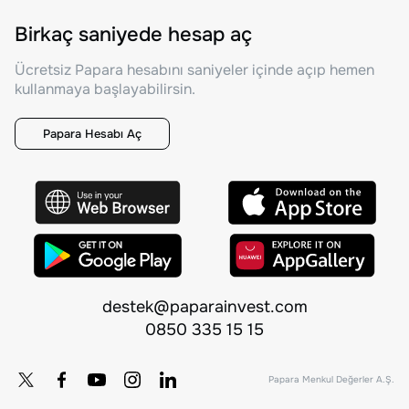
Birkaç saniyede hesap aç
Ücretsiz Papara hesabını saniyeler içinde açıp hemen
kullanmaya başlayabilirsin.
Papara Hesabı Aç
destek@paparainvest.com
0850 335 15 15
Papara Menkul Değerler A.Ş.