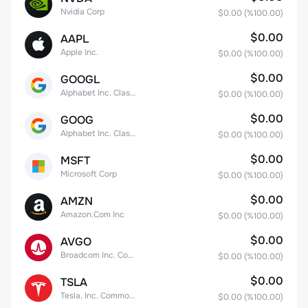
Nvidia Corp
$0.00
(%
100.00
)
$0.00
AAPL
Apple Inc.
$0.00
(%
100.00
)
$0.00
GOOGL
Alphabet Inc. Class A Common Stock
$0.00
(%
100.00
)
$0.00
GOOG
Alphabet Inc. Class C Capital Stock
$0.00
(%
100.00
)
$0.00
MSFT
Microsoft Corp
$0.00
(%
100.00
)
$0.00
AMZN
Amazon.Com Inc
$0.00
(%
100.00
)
$0.00
AVGO
Broadcom Inc. Common Stock
$0.00
(%
100.00
)
$0.00
TSLA
Tesla, Inc. Common Stock
$0.00
(%
100.00
)