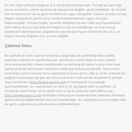
Bu site Papara Menkul Değerler A.Ş. tarafından hazırlanmıştır. Burada yer alan bilgi,
yorum ve öneriler yatırım danışmanlığı kapsamında değildir, genel niteliktedir. Bu öneriler
mali durumunuz ile risk ve getiri tercihlerinize uygun olmayabilir. Sadece burada sunulan
bilgilere dayanılarak yatırım kararı verilmesi beklentilerinize uygun sonuçlar
doğurmayabilir. Sunulan bilgiler, güvenilir olduğuna inanılan halka açık kaynaklardan
elde edilmiş olup bu kaynaklardaki bilgilerin hata ve eksikliğinden ve ticari amaçlı
işlemlerde kullanılmasından doğabilecek zararlardan Papara Elektronik Para A.Ş. ve
Papara Menkul Değerler A.Ş. sorumlu değildir.
Çekince Notu
Bu sayfada yer alan raporlar tarafımızca doğruluğu ve güvenilirliği kabul edilmiş
kaynaklar kullanılarak hazırlanmış olup, yatırımcılara kendi oluşturacakları yatırım
kararlarında yardımcı olmayı hedeflemekte ve herhangi bir yatırım aracını alma veya
satma yönünde yatırımcıların kararlarını etkilemeyi amaçlamamaktadır. Yatırımcıların
verecekleri yatırım kararları ile bu raporlarda bulunan görüş, bilgi ve veriler arasında bir
bağlantı kurulamayacağı gibi, söz konusu kararların neticesinde oluşabilecek yanlışlık
veya zararlardan
https://invest.papara.com
'un herhangi bir sorumluluğu
bulunmamaktadır. Bu raporlardaki her türlü iç ve dış piyasa tablo ve grafikler, bu
konularda resmi hizmet veren yetkili üçüncü kişi kurumlardan elde edilmiş olup,
https://invest.papara.com
tarafından herhangi bir maddi menfaat beklentisi olmaksızın
genel anlamda bilgilendirmek amacıyla hazırlanmıştır. Bu raporlarda bulunan bilgiler belli
bir gelirin sağlanmasına yönelik olarak verilmemektedir.