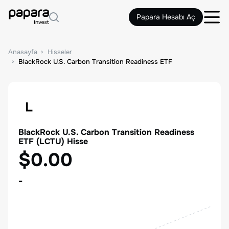
Papara Hesabı Aç
Anasayfa
Hisseler
BlackRock U.S. Carbon Transition Readiness ETF
L
BlackRock U.S. Carbon Transition Readiness
ETF
(
LCTU
) Hisse
$0.00
-