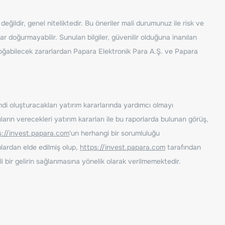
ğildir, genel niteliktedir. Bu öneriler mali durumunuz ile risk ve
ar doğurmayabilir. Sunulan bilgiler, güvenilir olduğuna inanılan
n doğabilecek zararlardan Papara Elektronik Para A.Ş. ve Papara
ndi oluşturacakları yatırım kararlarında yardımcı olmayı
rın verecekleri yatırım kararları ile bu raporlarda bulunan görüş,
s://invest.papara.com
'un herhangi bir sorumluluğu
lardan elde edilmiş olup,
https://invest.papara.com
tarafından
i bir gelirin sağlanmasına yönelik olarak verilmemektedir.