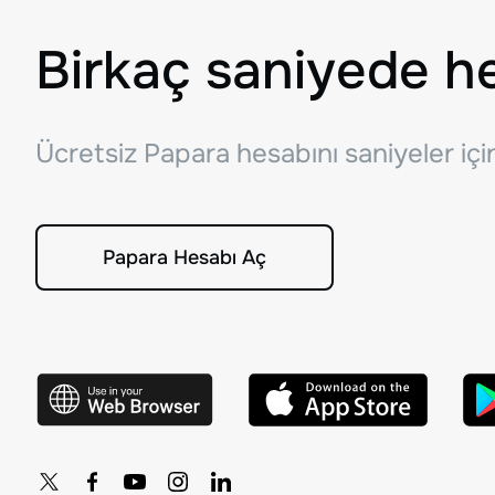
Birkaç saniyede h
Ücretsiz Papara hesabını saniyeler iç
Papara Hesabı Aç