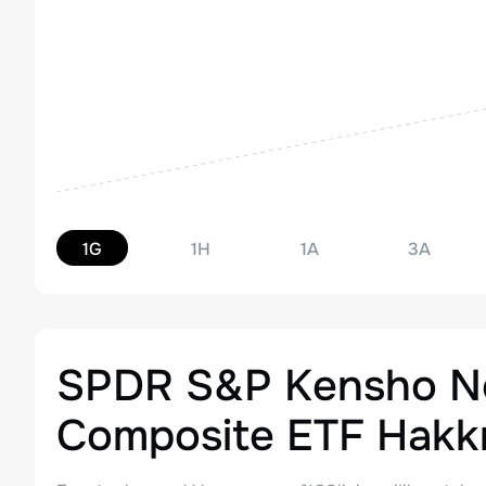
1G
1H
1A
3A
SPDR S&P Kensho N
Composite ETF
Hakk