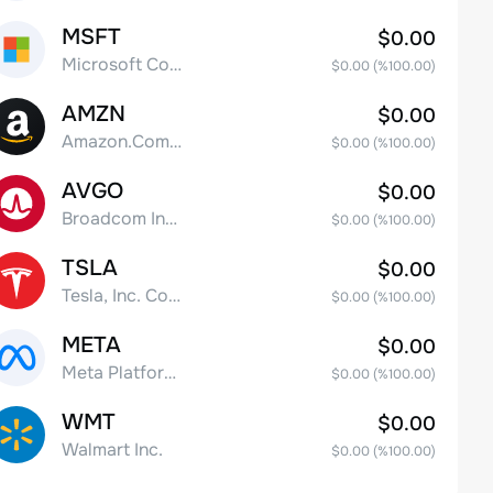
MSFT
$0.00
Microsoft Corp
$0.00
(%
100.00
)
AMZN
$0.00
Amazon.Com Inc
$0.00
(%
100.00
)
AVGO
$0.00
Broadcom Inc. Common Stock
$0.00
(%
100.00
)
TSLA
$0.00
Tesla, Inc. Common Stock
$0.00
(%
100.00
)
META
$0.00
Meta Platforms, Inc. Class A Common Stock
$0.00
(%
100.00
)
WMT
$0.00
Walmart Inc.
$0.00
(%
100.00
)