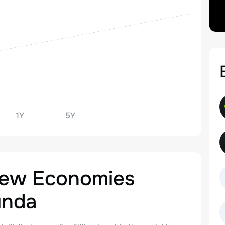
1Y
5Y
ew Economies
ında