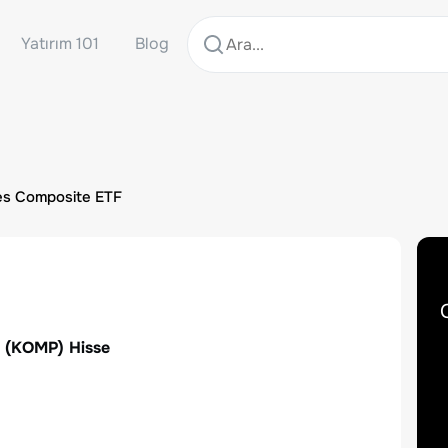
Yatırım 101
Blog
s Composite ETF
(
KOMP
) Hisse