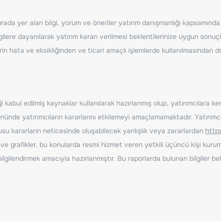
ada yer alan bilgi, yorum ve öneriler yatırım danışmanlığı kapsamında de
ilere dayanılarak yatırım kararı verilmesi beklentilerinize uygun sonuçl
erin hata ve eksikliğinden ve ticari amaçlı işlemlerde kullanılmasında
 kabul edilmiş kaynaklar kullanılarak hazırlanmış olup, yatırımcılara ke
nde yatırımcıların kararlarını etkilemeyi amaçlamamaktadır. Yatırımcıla
nusu kararların neticesinde oluşabilecek yanlışlık veya zararlardan
http
ve grafikler, bu konularda resmi hizmet veren yetkili üçüncü kişi kurum
gilendirmek amacıyla hazırlanmıştır. Bu raporlarda bulunan bilgiler bell