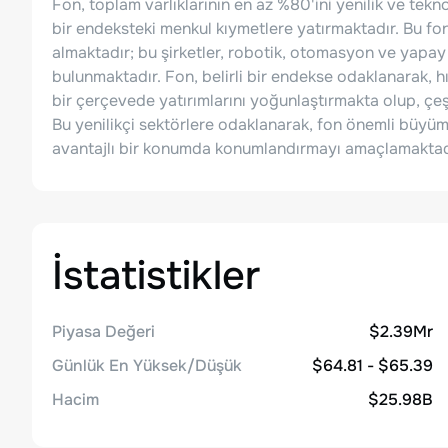
Fon, toplam varlıklarının en az %80'ini yenilik ve tek
bir endeksteki menkul kıymetlere yatırmaktadır. Bu fo
almaktadır; bu şirketler, robotik, otomasyon ve yapay z
bulunmaktadır. Fon, belirli bir endekse odaklanarak, hı
bir çerçevede yatırımlarını yoğunlaştırmakta olup, çeş
Bu yenilikçi sektörlere odaklanarak, fon önemli büyüm
avantajlı bir konumda konumlandırmayı amaçlamaktad
İstatistikler
Piyasa Değeri
$2.39Mr
Günlük En Yüksek/Düşük
$64.81 - $65.39
Hacim
$25.98B