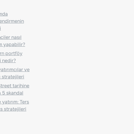
ımda
lendirmenin
i
iler nasıl
m yapabilir?
n portföy
i nedir?
atırımcılar ve
 stratejileri
treet tarihine
 5 skandal
 yatırım: Ters
 stratejileri