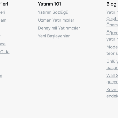
leri
Yatırım 101
Blog
eri
Yatırım Sözlüğü
Yatır
Çeşit
aşam
Uzman Yatırımcılar
Önem
Deneyimli Yatırımcılar
Öğrenc
r
Yeni Başlayanlar
yatırı
nce
Moder
 Gıda
teoris
Ünlü y
başarı
er
Wall S
geçen
Krizde
endeks