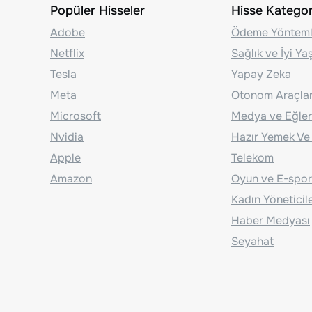
Popüler Hisseler
Hisse Kategori
Adobe
Ödeme Yönteml
Netflix
Sağlık ve İyi Y
Tesla
Yapay Zeka
Meta
Otonom Araçla
Microsoft
Medya ve Eğle
Nvidia
Hazır Yemek Ve
Apple
Telekom
Amazon
Oyun ve E-spor
Kadın Yöneticil
Haber Medyası
Seyahat