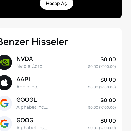
Hesap Aç
Benzer Hisseler
NVDA
$0.00
Nvidia Corp
$0.00
(%
100.00
)
AAPL
$0.00
Apple Inc.
$0.00
(%
100.00
)
GOOGL
$0.00
Alphabet Inc. Class A Common Stock
$0.00
(%
100.00
)
GOOG
$0.00
Alphabet Inc. Class C Capital Stock
$0.00
(%
100.00
)