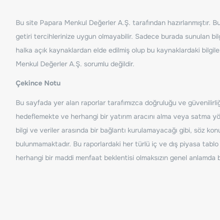
Bu site Papara Menkul Değerler A.Ş. tarafından hazırlanmıştır. Bur
getiri tercihlerinize uygun olmayabilir. Sadece burada sunulan bilg
halka açık kaynaklardan elde edilmiş olup bu kaynaklardaki bilgil
Menkul Değerler A.Ş. sorumlu değildir.
Çekince Notu
Bu sayfada yer alan raporlar tarafımızca doğruluğu ve güvenilirliği
hedeflemekte ve herhangi bir yatırım aracını alma veya satma yönü
bilgi ve veriler arasında bir bağlantı kurulamayacağı gibi, söz ko
bulunmamaktadır. Bu raporlardaki her türlü iç ve dış piyasa tablo 
herhangi bir maddi menfaat beklentisi olmaksızın genel anlamda bil