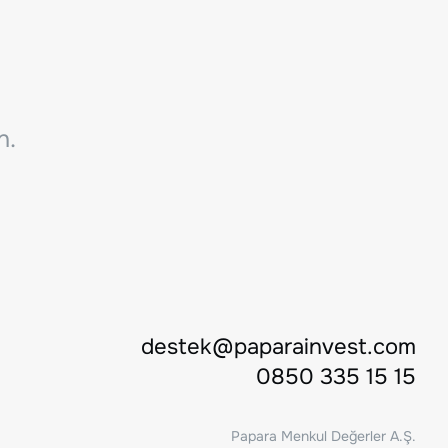
n.
destek@paparainvest.com
0850 335 15 15
Papara Menkul Değerler A.Ş.