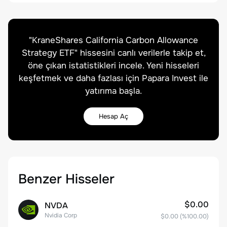
"
KraneShares California Carbon Allowance
Strategy ETF
" hissesini canlı verilerle takip et,
öne çıkan istatistikleri incele. Yeni hisseleri
keşfetmek ve daha fazlası için Papara Invest ile
yatırıma başla.
Hesap Aç
Benzer Hisseler
$0.00
NVDA
Nvidia Corp
$0.00
(%
100.00
)