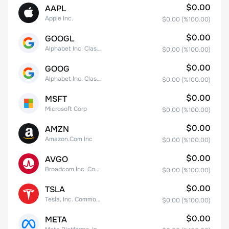
$0.00
AAPL
Apple Inc.
$0.00
(%
100.00
)
$0.00
GOOGL
Alphabet Inc. Class A Common Stock
$0.00
(%
100.00
)
$0.00
GOOG
Alphabet Inc. Class C Capital Stock
$0.00
(%
100.00
)
$0.00
MSFT
Microsoft Corp
$0.00
(%
100.00
)
$0.00
AMZN
Amazon.Com Inc
$0.00
(%
100.00
)
$0.00
AVGO
Broadcom Inc. Common Stock
$0.00
(%
100.00
)
$0.00
TSLA
Tesla, Inc. Common Stock
$0.00
(%
100.00
)
$0.00
META