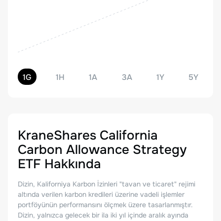
1G
1H
1A
3A
1Y
5Y
KraneShares California
Carbon Allowance Strategy
ETF
Hakkında
Dizin, Kaliforniya Karbon İzinleri "tavan ve ticaret" rejimi
altında verilen karbon kredileri üzerine vadeli işlemler
portföyünün performansını ölçmek üzere tasarlanmıştır.
Dizin, yalnızca gelecek bir ila iki yıl içinde aralık ayında