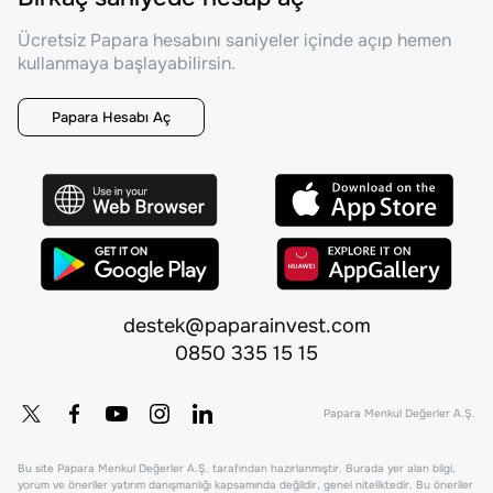
Ücretsiz Papara hesabını saniyeler içinde açıp hemen
kullanmaya başlayabilirsin.
Papara Hesabı Aç
destek@paparainvest.com
0850 335 15 15
Papara Menkul Değerler A.Ş.
Bu site Papara Menkul Değerler A.Ş. tarafından hazırlanmıştır. Burada yer alan bilgi,
yorum ve öneriler yatırım danışmanlığı kapsamında değildir, genel niteliktedir. Bu öneriler