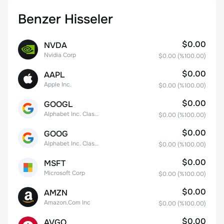
Benzer Hisseler
$0.00
NVDA
Nvidia Corp
$0.00
(%
100.00
)
$0.00
AAPL
Apple Inc.
$0.00
(%
100.00
)
$0.00
GOOGL
Alphabet Inc. Class A Common Stock
$0.00
(%
100.00
)
$0.00
GOOG
Alphabet Inc. Class C Capital Stock
$0.00
(%
100.00
)
$0.00
MSFT
Microsoft Corp
$0.00
(%
100.00
)
$0.00
AMZN
Amazon.Com Inc
$0.00
(%
100.00
)
$0.00
AVGO