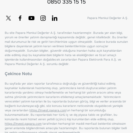
0850 335 15 15
Papara Menkul Değerler A.Ş.
Bu site Papara Menkul Değerler A.Ş. tarafından hazırlanmıştır. Burada yer alan bilgi,
yorum ve öneriler yatırım danışmanlığı kapsamında değildir, genel niteliktedir. Bu öneriler
mali durumunuz ile risk ve getiri tercihlerinize uygun olmayabilir. Sadece burada sunulan
bilgilere dayanılarak yatırım kararı verilmesi beklentilerinize uygun sonuçlar
doğurmayabilir. Sunulan bilgiler, güvenilir olduğuna inanılan halka açık kaynaklardan
elde edilmiş olup bu kaynaklardaki bilgilerin hata ve eksikliğinden ve ticari amaçlı
işlemlerde kullanılmasından doğabilecek zararlardan Papara Elektronik Para A.Ş. ve
Papara Menkul Değerler A.Ş. sorumlu değildir.
Çekince Notu
Bu sayfada yer alan raporlar tarafımızca doğruluğu ve güvenilirliği kabul edilmiş
kaynaklar kullanılarak hazırlanmış olup, yatırımcılara kendi oluşturacakları yatırım
kararlarında yardımcı olmayı hedeflemekte ve herhangi bir yatırım aracını alma veya
satma yönünde yatırımcıların kararlarını etkilemeyi amaçlamamaktadır. Yatırımcıların
verecekleri yatırım kararları ile bu raporlarda bulunan görüş, bilgi ve veriler arasında bir
bağlantı kurulamayacağı gibi, söz konusu kararların neticesinde oluşabilecek yanlışlık
veya zararlardan
https://invest.papara.com
'un herhangi bir sorumluluğu
bulunmamaktadır. Bu raporlardaki her türlü iç ve dış piyasa tablo ve grafikler, bu
konularda resmi hizmet veren yetkili üçüncü kişi kurumlardan elde edilmiş olup,
https://invest.papara.com
tarafından herhangi bir maddi menfaat beklentisi olmaksızın
genel anlamda bilgilendirmek amacıyla hazırlanmıştır. Bu raporlarda bulunan bilgiler belli
bir gelirin sağlanmasına yönelik olarak verilmemektedir.