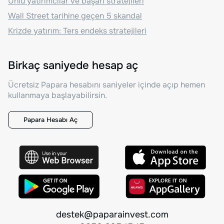
Ünlü yatırımcılar ve başarı stratejileri
Wall Street tarihine geçen 5 skandal
Krizde yatırım: Ters endeks stratejileri
Birkaç saniyede hesap aç
Ücretsiz Papara hesabını saniyeler içinde açıp hemen
kullanmaya başlayabilirsin.
Papara Hesabı Aç
destek@paparainvest.com