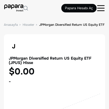
Papara Hesabı Aç
Anasayfa
Hisseler
JPMorgan Diversified Return US Equity ETF
J
JPMorgan Diversified Return US Equity ETF
(
JPUS
) Hisse
$0.00
-