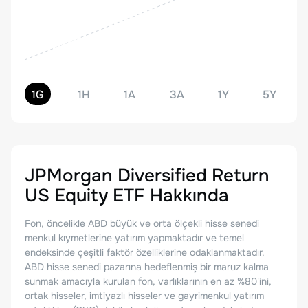
1G
1H
1A
3A
1Y
5Y
JPMorgan Diversified Return
US Equity ETF
Hakkında
Fon, öncelikle ABD büyük ve orta ölçekli hisse senedi
menkul kıymetlerine yatırım yapmaktadır ve temel
endeksinde çeşitli faktör özelliklerine odaklanmaktadır.
ABD hisse senedi pazarına hedeflenmiş bir maruz kalma
sunmak amacıyla kurulan fon, varlıklarının en az %80'ini,
ortak hisseler, imtiyazlı hisseler ve gayrimenkul yatırım