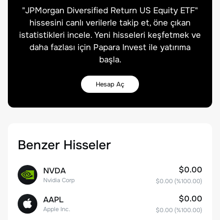
"
JPMorgan Diversified Return US Equity ETF
"
hissesini canlı verilerle takip et, öne çıkan
istatistikleri incele. Yeni hisseleri keşfetmek ve
daha fazlası için Papara Invest ile yatırıma
başla.
Hesap Aç
Benzer Hisseler
$0.00
NVDA
Nvidia Corp
$0.00
(%
100.00
)
$0.00
AAPL
Apple Inc.
$0.00
(%
100.00
)