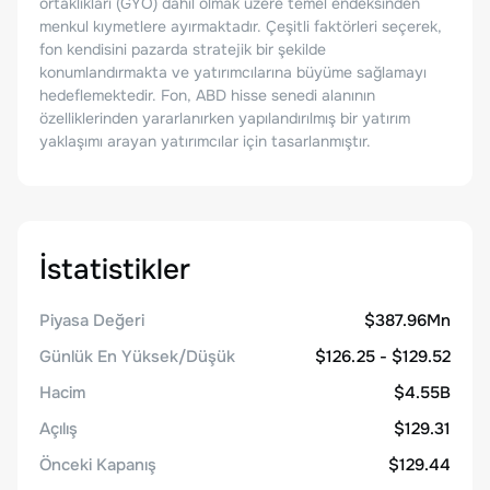
ortaklıkları (GYO) dahil olmak üzere temel endeksinden
menkul kıymetlere ayırmaktadır. Çeşitli faktörleri seçerek,
fon kendisini pazarda stratejik bir şekilde
konumlandırmakta ve yatırımcılarına büyüme sağlamayı
hedeflemektedir. Fon, ABD hisse senedi alanının
özelliklerinden yararlanırken yapılandırılmış bir yatırım
yaklaşımı arayan yatırımcılar için tasarlanmıştır.
İstatistikler
Piyasa Değeri
$387.96Mn
Günlük En Yüksek/Düşük
$126.25 - $129.52
Hacim
$4.55B
Açılış
$129.31
Önceki Kapanış
$129.44