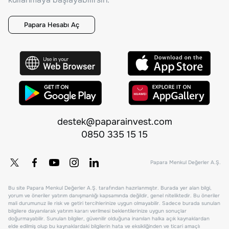
Papara Hesabı Aç
destek@paparainvest.com
0850 335 15 15
Papara Menkul Değerler A.Ş.
Bu site Papara Menkul Değerler A.Ş. tarafından hazırlanmıştır. Burada yer alan bilgi,
yorum ve öneriler yatırım danışmanlığı kapsamında değildir, genel niteliktedir. Bu öneriler
mali durumunuz ile risk ve getiri tercihlerinize uygun olmayabilir. Sadece burada sunulan
bilgilere dayanılarak yatırım kararı verilmesi beklentilerinize uygun sonuçlar
doğurmayabilir. Sunulan bilgiler, güvenilir olduğuna inanılan halka açık kaynaklardan
elde edilmiş olup bu kaynaklardaki bilgilerin hata ve eksikliğinden ve ticari amaçlı