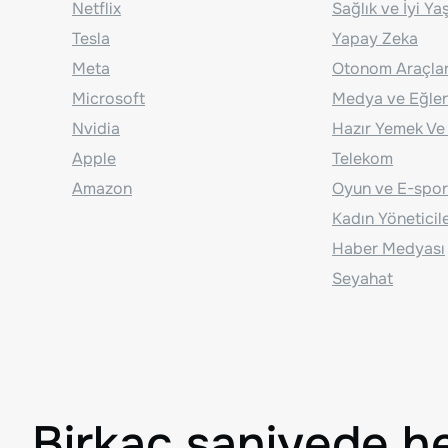
Netflix
Sağlık ve İyi Y
Tesla
Yapay Zeka
Meta
Otonom Araçla
Microsoft
Medya ve Eğle
Nvidia
Hazır Yemek Ve
Apple
Telekom
Amazon
Oyun ve E-spor
Kadın Yöneticil
Haber Medyası
Seyahat
Birkaç saniyede h