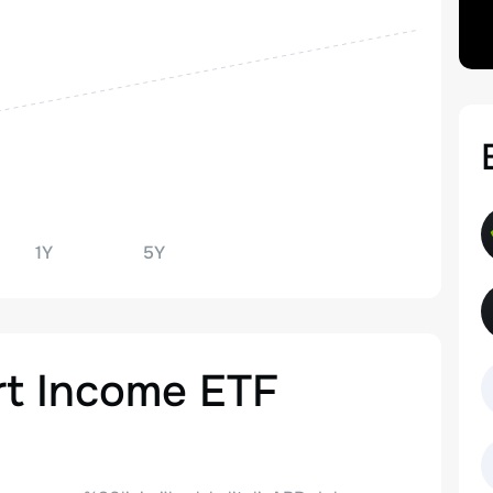
1Y
5Y
rt Income ETF