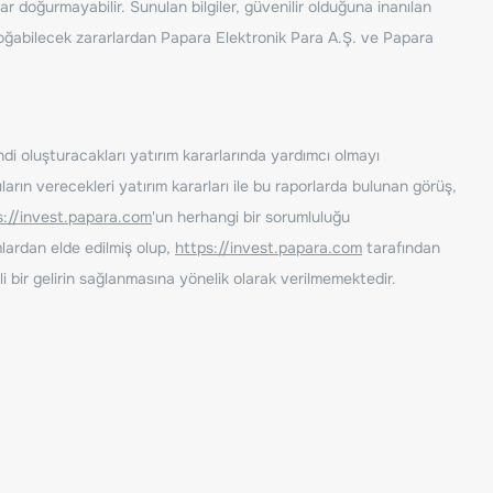
ar doğurmayabilir. Sunulan bilgiler, güvenilir olduğuna inanılan
n doğabilecek zararlardan Papara Elektronik Para A.Ş. ve Papara
ndi oluşturacakları yatırım kararlarında yardımcı olmayı
rın verecekleri yatırım kararları ile bu raporlarda bulunan görüş,
s://invest.papara.com
'un herhangi bir sorumluluğu
lardan elde edilmiş olup,
https://invest.papara.com
tarafından
i bir gelirin sağlanmasına yönelik olarak verilmemektedir.