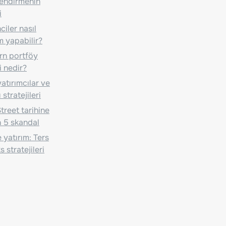
lendirmenin
i
iler nasıl
m yapabilir?
n portföy
i nedir?
atırımcılar ve
 stratejileri
treet tarihine
 5 skandal
 yatırım: Ters
 stratejileri