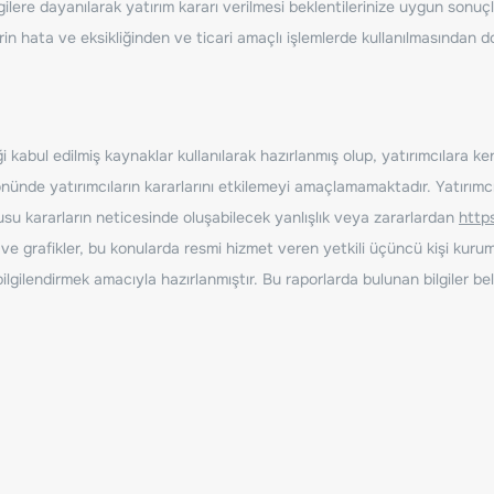
ilere dayanılarak yatırım kararı verilmesi beklentilerinize uygun sonuçl
erin hata ve eksikliğinden ve ticari amaçlı işlemlerde kullanılmasında
 kabul edilmiş kaynaklar kullanılarak hazırlanmış olup, yatırımcılara ke
nde yatırımcıların kararlarını etkilemeyi amaçlamamaktadır. Yatırımcıla
nusu kararların neticesinde oluşabilecek yanlışlık veya zararlardan
http
ve grafikler, bu konularda resmi hizmet veren yetkili üçüncü kişi kurum
gilendirmek amacıyla hazırlanmıştır. Bu raporlarda bulunan bilgiler bell