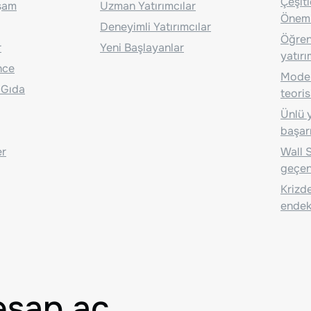
Çeşit
aşam
Uzman Yatırımcılar
Önem
Deneyimli Yatırımcılar
Öğrenc
r
Yeni Başlayanlar
yatırı
nce
Moder
 Gıda
teoris
Ünlü y
başarı
er
Wall S
geçen
Krizde
endeks
esap aç