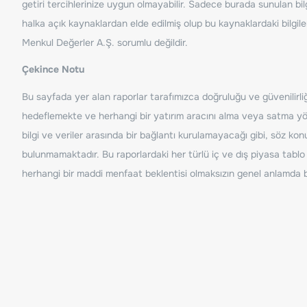
getiri tercihlerinize uygun olmayabilir. Sadece burada sunulan bilg
halka açık kaynaklardan elde edilmiş olup bu kaynaklardaki bilgil
Menkul Değerler A.Ş. sorumlu değildir.
Çekince Notu
Bu sayfada yer alan raporlar tarafımızca doğruluğu ve güvenilirliği
hedeflemekte ve herhangi bir yatırım aracını alma veya satma yönü
bilgi ve veriler arasında bir bağlantı kurulamayacağı gibi, söz ko
bulunmamaktadır. Bu raporlardaki her türlü iç ve dış piyasa tablo 
herhangi bir maddi menfaat beklentisi olmaksızın genel anlamda bil