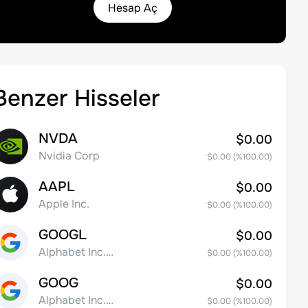
Hesap Aç
Benzer Hisseler
NVDA
$0.00
Nvidia Corp
$0.00
(%
100.00
)
AAPL
$0.00
Apple Inc.
$0.00
(%
100.00
)
GOOGL
$0.00
Alphabet Inc. Class A Common Stock
$0.00
(%
100.00
)
GOOG
$0.00
Alphabet Inc. Class C Capital Stock
$0.00
(%
100.00
)