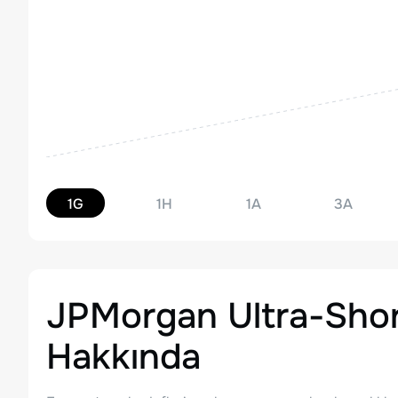
1G
1H
1A
3A
JPMorgan Ultra-Sho
Hakkında