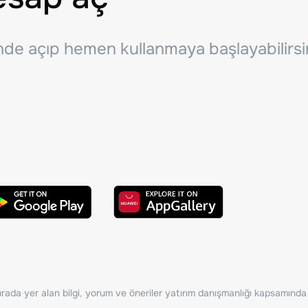
inde açıp hemen kullanmaya başlayabilirsi
ada yer alan bilgi, yorum ve öneriler yatırım danışmanlığı kapsamında de