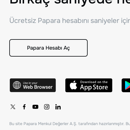
Ücretsiz Papara hesabını saniyeler iç
Papara Hesabı Aç
Bu site Papara Menkul Değerler A.Ş. tarafından hazırlanmıştır. Bur