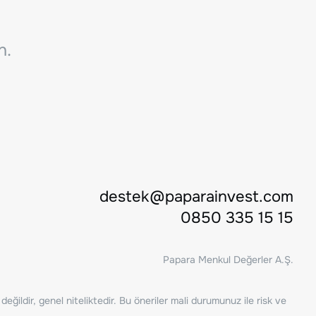
n.
destek@paparainvest.com
0850 335 15 15
Papara Menkul Değerler A.Ş.
ğildir, genel niteliktedir. Bu öneriler mali durumunuz ile risk ve