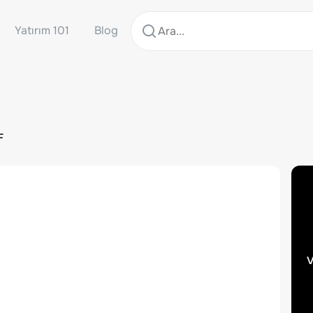
Yatırım 101
Blog
F
v