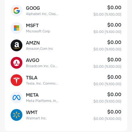
$0.00
GOOG
Alphabet Inc. Class C Capital Stock
$0.00
(%
100.00
)
$0.00
MSFT
Microsoft Corp
$0.00
(%
100.00
)
$0.00
AMZN
Amazon.Com Inc
$0.00
(%
100.00
)
$0.00
AVGO
Broadcom Inc. Common Stock
$0.00
(%
100.00
)
$0.00
TSLA
Tesla, Inc. Common Stock
$0.00
(%
100.00
)
$0.00
META
Meta Platforms, Inc. Class A Common Stock
$0.00
(%
100.00
)
$0.00
WMT
Walmart Inc.
$0.00
(%
100.00
)