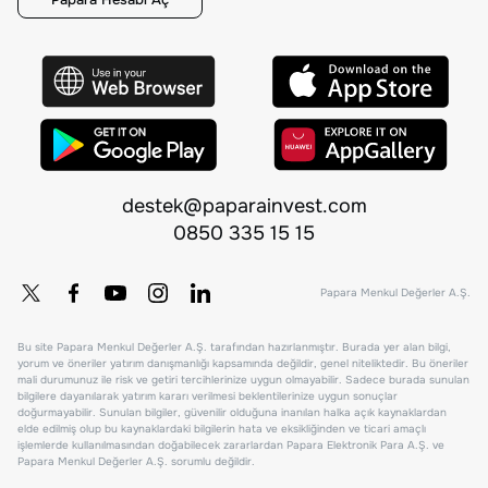
destek@paparainvest.com
0850 335 15 15
Papara Menkul Değerler A.Ş.
Bu site Papara Menkul Değerler A.Ş. tarafından hazırlanmıştır. Burada yer alan bilgi,
yorum ve öneriler yatırım danışmanlığı kapsamında değildir, genel niteliktedir. Bu öneriler
mali durumunuz ile risk ve getiri tercihlerinize uygun olmayabilir. Sadece burada sunulan
bilgilere dayanılarak yatırım kararı verilmesi beklentilerinize uygun sonuçlar
doğurmayabilir. Sunulan bilgiler, güvenilir olduğuna inanılan halka açık kaynaklardan
elde edilmiş olup bu kaynaklardaki bilgilerin hata ve eksikliğinden ve ticari amaçlı
işlemlerde kullanılmasından doğabilecek zararlardan Papara Elektronik Para A.Ş. ve
Papara Menkul Değerler A.Ş. sorumlu değildir.