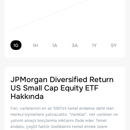
1G
1H
1A
3A
1Y
5Y
JPMorgan Diversified Return
US Small Cap Equity ETF
Hakkında
Fon, varlıklarının en az %80'ini temel endekse dahil olan
menkul kıymetlere yatıracaktır. "Varlıklar", net varlıkları ve
yatırım amaçlı borçlanma miktarını ifade eder. Temel
endeks, çeşitli faktör özelliklerini temsil etmek üzere