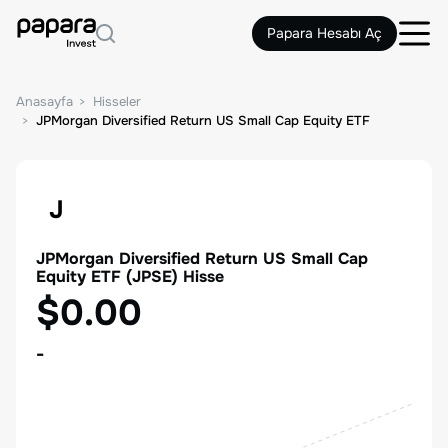
Papara Hesabı Aç
Anasayfa
Hisseler
JPMorgan Diversified Return US Small Cap Equity ETF
J
JPMorgan Diversified Return US Small Cap
Equity ETF
(
JPSE
) Hisse
$0.00
-