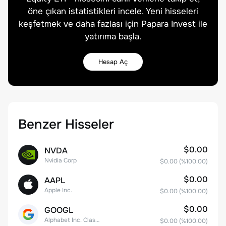
öne çıkan istatistikleri incele. Yeni hisseleri
keşfetmek ve daha fazlası için Papara Invest ile
yatırıma başla.
Hesap Aç
Benzer Hisseler
$0.00
NVDA
Nvidia Corp
$0.00
(%
100.00
)
$0.00
AAPL
Apple Inc.
$0.00
(%
100.00
)
$0.00
GOOGL
Alphabet Inc. Class A Common Stock
$0.00
(%
100.00
)