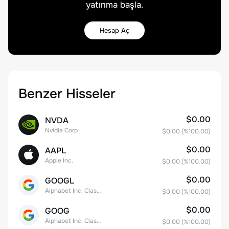
yatırıma başla.
Hesap Aç
Benzer Hisseler
$0.00
NVDA
Nvidia Corp
$0.00
(%
100.00
)
$0.00
AAPL
Apple Inc.
$0.00
(%
100.00
)
$0.00
GOOGL
Alphabet Inc. Class A Common Stock
$0.00
(%
100.00
)
$0.00
GOOG
Alphabet Inc. Class C Capital Stock
$0.00
(%
100.00
)