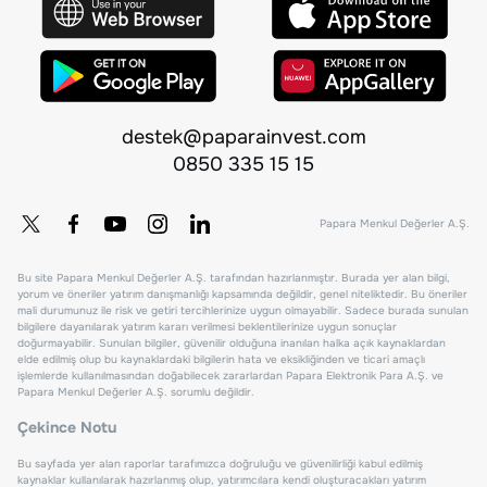
destek@paparainvest.com
0850 335 15 15
Papara Menkul Değerler A.Ş.
Bu site Papara Menkul Değerler A.Ş. tarafından hazırlanmıştır. Burada yer alan bilgi,
yorum ve öneriler yatırım danışmanlığı kapsamında değildir, genel niteliktedir. Bu öneriler
mali durumunuz ile risk ve getiri tercihlerinize uygun olmayabilir. Sadece burada sunulan
bilgilere dayanılarak yatırım kararı verilmesi beklentilerinize uygun sonuçlar
doğurmayabilir. Sunulan bilgiler, güvenilir olduğuna inanılan halka açık kaynaklardan
elde edilmiş olup bu kaynaklardaki bilgilerin hata ve eksikliğinden ve ticari amaçlı
işlemlerde kullanılmasından doğabilecek zararlardan Papara Elektronik Para A.Ş. ve
Papara Menkul Değerler A.Ş. sorumlu değildir.
Çekince Notu
Bu sayfada yer alan raporlar tarafımızca doğruluğu ve güvenilirliği kabul edilmiş
kaynaklar kullanılarak hazırlanmış olup, yatırımcılara kendi oluşturacakları yatırım