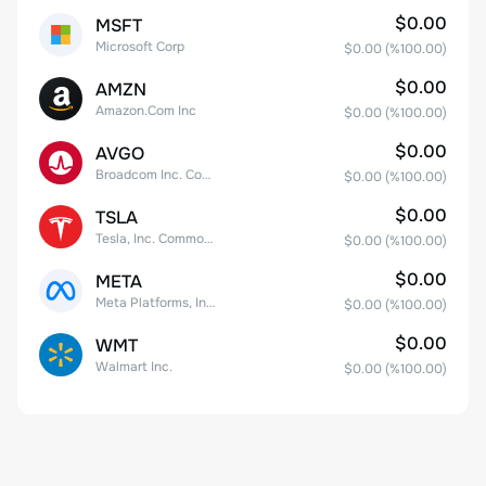
$0.00
MSFT
Microsoft Corp
$0.00
(%
100.00
)
$0.00
AMZN
Amazon.Com Inc
$0.00
(%
100.00
)
$0.00
AVGO
Broadcom Inc. Common Stock
$0.00
(%
100.00
)
$0.00
TSLA
Tesla, Inc. Common Stock
$0.00
(%
100.00
)
$0.00
META
Meta Platforms, Inc. Class A Common Stock
$0.00
(%
100.00
)
$0.00
WMT
Walmart Inc.
$0.00
(%
100.00
)