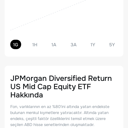
1G
1H
1A
3A
1Y
5Y
JPMorgan Diversified Return
US Mid Cap Equity ETF
Hakkında
Fon, varlıklarının en az %80'ini altında yatan endekste
bulunan menkul kıymetlere yatıracaktır. Altında yatan
endeks, çeşitli faktör özelliklerini temsil etmek üzere
seçilen ABD hisse senetlerinden oluşmaktadır.