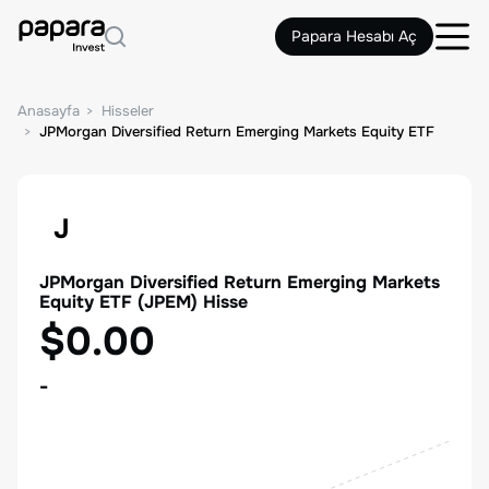
Papara Hesabı Aç
Anasayfa
Hisseler
JPMorgan Diversified Return Emerging Markets Equity ETF
J
JPMorgan Diversified Return Emerging Markets
Equity ETF
(
JPEM
) Hisse
$0.00
-