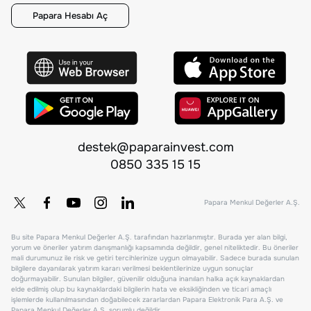
Papara Hesabı Aç
destek@paparainvest.com
0850 335 15 15
Papara Menkul Değerler A.Ş.
Bu site Papara Menkul Değerler A.Ş. tarafından hazırlanmıştır. Burada yer alan bilgi,
yorum ve öneriler yatırım danışmanlığı kapsamında değildir, genel niteliktedir. Bu öneriler
mali durumunuz ile risk ve getiri tercihlerinize uygun olmayabilir. Sadece burada sunulan
bilgilere dayanılarak yatırım kararı verilmesi beklentilerinize uygun sonuçlar
doğurmayabilir. Sunulan bilgiler, güvenilir olduğuna inanılan halka açık kaynaklardan
elde edilmiş olup bu kaynaklardaki bilgilerin hata ve eksikliğinden ve ticari amaçlı
işlemlerde kullanılmasından doğabilecek zararlardan Papara Elektronik Para A.Ş. ve
Papara Menkul Değerler A.Ş. sorumlu değildir.