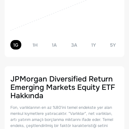
1G
1H
1A
3A
1Y
5Y
JPMorgan Diversified Return
Emerging Markets Equity ETF
Hakkında
Fon, varlıklarının en az %80'ini temel endekste yer alan
menkul kıymetlere yatıracaktır. "Varlıklar", net varlıkları,
artı yatırım amaçlı borçlanma miktarını ifade eder. Temel
endeks, çeşitlendirilmiş bir faktör karakteristiği setini