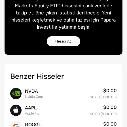
Markets Equity ETF
" hissesini canlı verilerle
takip et, öne çıkan istatistikleri incele. Yeni
hisseleri keşfetmek ve daha fazlası için Papara
Invest ile yatırıma başla.
Hesap Aç
Benzer Hisseler
$0.00
NVDA
Nvidia Corp
$0.00
(%
100.00
)
$0.00
AAPL
Apple Inc.
$0.00
(%
100.00
)
$0.00
GOOGL