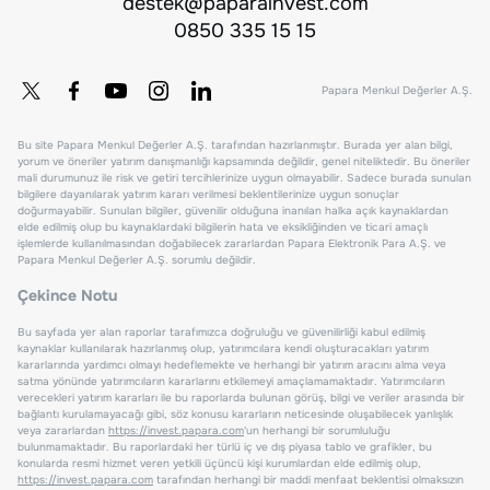
destek@paparainvest.com
0850 335 15 15
Papara Menkul Değerler A.Ş.
Bu site Papara Menkul Değerler A.Ş. tarafından hazırlanmıştır. Burada yer alan bilgi,
yorum ve öneriler yatırım danışmanlığı kapsamında değildir, genel niteliktedir. Bu öneriler
mali durumunuz ile risk ve getiri tercihlerinize uygun olmayabilir. Sadece burada sunulan
bilgilere dayanılarak yatırım kararı verilmesi beklentilerinize uygun sonuçlar
doğurmayabilir. Sunulan bilgiler, güvenilir olduğuna inanılan halka açık kaynaklardan
elde edilmiş olup bu kaynaklardaki bilgilerin hata ve eksikliğinden ve ticari amaçlı
işlemlerde kullanılmasından doğabilecek zararlardan Papara Elektronik Para A.Ş. ve
Papara Menkul Değerler A.Ş. sorumlu değildir.
Çekince Notu
Bu sayfada yer alan raporlar tarafımızca doğruluğu ve güvenilirliği kabul edilmiş
kaynaklar kullanılarak hazırlanmış olup, yatırımcılara kendi oluşturacakları yatırım
kararlarında yardımcı olmayı hedeflemekte ve herhangi bir yatırım aracını alma veya
satma yönünde yatırımcıların kararlarını etkilemeyi amaçlamamaktadır. Yatırımcıların
verecekleri yatırım kararları ile bu raporlarda bulunan görüş, bilgi ve veriler arasında bir
bağlantı kurulamayacağı gibi, söz konusu kararların neticesinde oluşabilecek yanlışlık
veya zararlardan
https://invest.papara.com
'un herhangi bir sorumluluğu
bulunmamaktadır. Bu raporlardaki her türlü iç ve dış piyasa tablo ve grafikler, bu
konularda resmi hizmet veren yetkili üçüncü kişi kurumlardan elde edilmiş olup,
https://invest.papara.com
tarafından herhangi bir maddi menfaat beklentisi olmaksızın