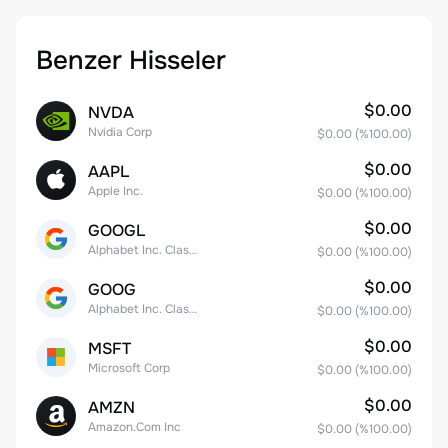
Benzer Hisseler
$0.00
NVDA
Nvidia Corp
$0.00
(%
100.00
)
$0.00
AAPL
Apple Inc.
$0.00
(%
100.00
)
$0.00
GOOGL
Alphabet Inc. Class A Common Stock
$0.00
(%
100.00
)
$0.00
GOOG
Alphabet Inc. Class C Capital Stock
$0.00
(%
100.00
)
$0.00
MSFT
Microsoft Corp
$0.00
(%
100.00
)
$0.00
AMZN
Amazon.Com Inc
$0.00
(%
100.00
)