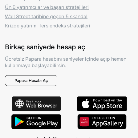
Ünlü yatırımcılar ve başarı stratejileri
Wall Street tarihine geçen 5 skandal
Krizde yatırım: Ters endeks stratejileri
Birkaç saniyede hesap aç
Ücretsiz Papara hesabını saniyeler içinde açıp hemen
kullanmaya başlayabilirsin.
Papara Hesabı Aç